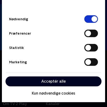
behandler dine oplysninger i
TV 2s privatlivspolitik
.
Samtykkevalg
Nødvendig
Præferencer
Statistik
Om Klipfiskerne
Marketing
TikTok møder 'Hvem vil være millionær?', når Thomas
Warberg og Heino Hansen quizzer fire kendte
komikere i internettets sjoveste og mest
mærkværdige klip.
Acceptér alle
Kun nødvendige cookies
Om TV 2 Play
Kanaler