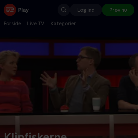
Log ind
Prøv nu
Forside
Live TV
Kategorier
Klipfiskerne