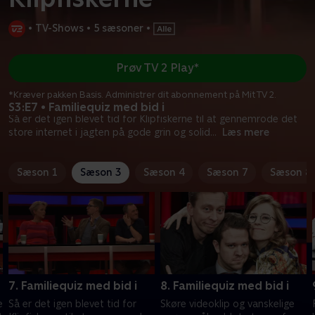
•
TV-Shows
•
5 sæsoner
•
Prøv TV 2 Play*
*Kræver pakken Basis. Administrer dit abonnement på Mit TV 2.
S3:E7 • Familiequiz med bid i
Så er det igen blevet tid for Klipfiskerne til at gennemrode det
store internet i jagten på gode grin og solid
...
Læs mere
Sæson 1
Sæson 3
Sæson 4
Sæson 7
Sæson 8
7. Familiequiz med bid i
8. Familiequiz med bid i
e
Så er det igen blevet tid for
Skøre videoklip og vanskelige