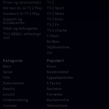
Priser og abonnement
TV 2
Her kan du se TV 2 Play
TV 2 Sport
Gavekort til TV 2 Play
TV 2 News
Support og
TV 2 Echo
Kundecenter
TV 2 Fri
Vilkår og betingelser
TV 2 Charlie
TV 2 NEWS i offentligt
C More
rum
BritBox
SkyShowtime
Oiii
Kategorier
Populært
Børn
Klovn
Serier
Badehotellet
Film
Sygeplejeskolen
Dokumentar
X Factor
Reality
Bachelor
Livsstil
Forræder
Underholdning
Bachelorette
Comedy
Yellowstone