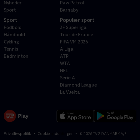
Nyheder
Paw Patrol
Sport
Barnaby
Sport
Populær sport
Fodbold
3F Superliga
Håndbold
Tour de France
Cykling
FIFA VM 2026
Tennis
A Liga
Badminton
ATP
WTA
NFL
Serie A
Diamond League
La Vuelta
Privatlivspolitik
Cookie-indstillinger
©
2026
TV 2 DANMARK A/S