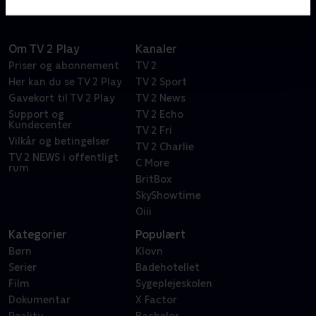
Om TV 2 Play
Kanaler
Priser og abonnement
TV 2
Her kan du se TV 2 Play
TV 2 Sport
Gavekort til TV 2 Play
TV 2 News
Support og
TV 2 Echo
Kundecenter
TV 2 Fri
Vilkår og betingelser
TV 2 Charlie
TV 2 NEWS i offentligt
C More
rum
BritBox
SkyShowtime
Oiii
Kategorier
Populært
Børn
Klovn
Serier
Badehotellet
Film
Sygeplejeskolen
Dokumentar
X Factor