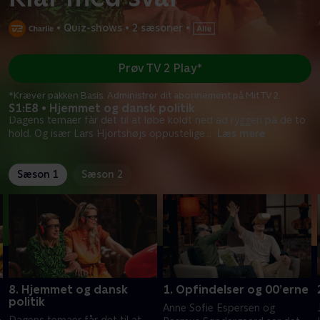
•
Quiz-shows
•
2 sæsoner
•
Prøv TV 2 Play*
*Kræver pakken Basis. Administrer dit abonnement på Mit TV 2.
S1:E8 • Hjemmet og dansk politik
Dagens temaer får det til at løbe koldt ned ad ryggen på de to
hold. Og især Lars Hjortshøjs oppustelige
...
Læs mere
Sæson 1
Sæson 2
8. Hjemmet og dansk
1. Opfindelser og 00’erne
politik
Anne Sofie Espersen og
Dagens temaer får det til at