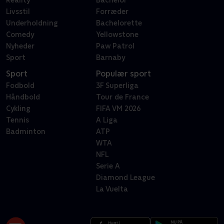
Reality
Bachelor
Livsstil
Forræder
Underholdning
Bachelorette
Comedy
Yellowstone
Nyheder
Paw Patrol
Sport
Barnaby
Sport
Populær sport
Fodbold
3F Superliga
Håndbold
Tour de France
Cykling
FIFA VM 2026
Tennis
A Liga
Badminton
ATP
WTA
NFL
Serie A
Diamond League
La Vuelta