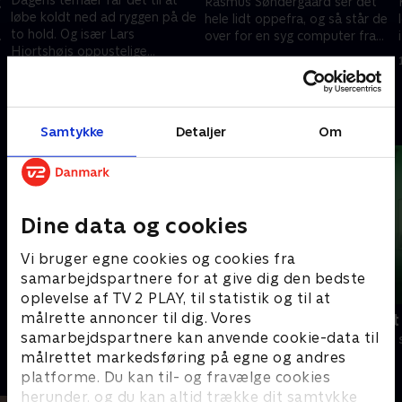
g
Rasmus Søndergaard ser det
løbe koldt ned ad ryggen på de
hele lidt oppefra, og så står de
to hold. Og især Lars
e
over for en syg computer fra
Hjortshøjs oppustelige
00’erne, som udsætter dem for
8. juni 2024 • 50 min
politikerdukke får nerverne til
det rene vanvid.
2. september 2023 • 48 min
at sitre.
Andre så også
Samtykke
Detaljer
Om
Dine data og cookies
Vi bruger egne cookies og cookies fra
samarbejdspartnere for at give dig den bedste
oplevelse af TV 2 PLAY, til statistik og til at
målrette annoncer til dig. Vores
Dine fulde fem
Ordet er mit
samarbejdspartnere kan anvende cookie-data til
Quiz-shows • 2 sæsoner
Quiz-shows • 5
målrettet markedsføring på egne og andres
platforme. Du kan til- og fravælge cookies
herunder, og du kan altid trække dit samtykke