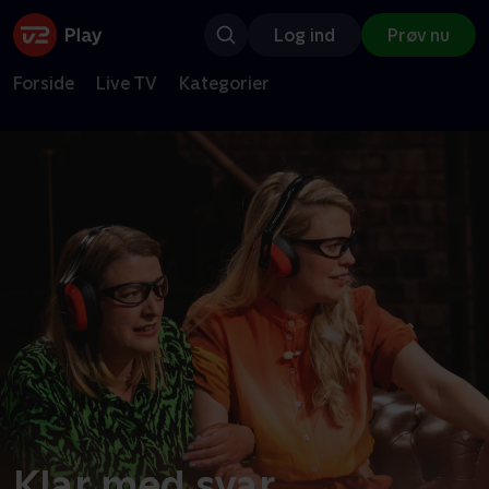
Log ind
Prøv nu
Forside
Live TV
Kategorier
Klar med svar