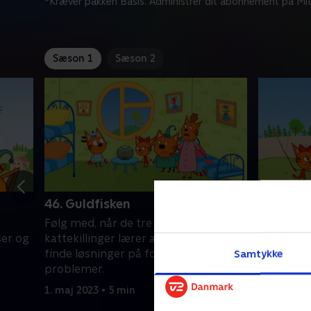
*Kræver pakken Basis. Administrer dit abonnement på Mit
Sæson 1
Sæson 2
46. Guldfisken
47. Et ki
Følg med, når de tre små
Følg med,
ser og
kattekillinger lærer at vise følelser og
kattekilli
finde løsninger på forskellige
finde løsn
Samtykke
problemer.
probleme
1. maj 2023 • 5 min
1. maj 2023