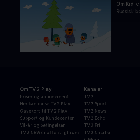
Om Kid-e
Russisk bø
Om TV 2 Play
Kanaler
Priser og abonnement
TV 2
Her kan du se TV 2 Play
TV 2 Sport
Gavekort til TV 2 Play
TV 2 News
Support og Kundecenter
TV 2 Echo
Vilkår og betingelser
TV 2 Fri
TV 2 NEWS i offentligt rum
TV 2 Charlie
C More