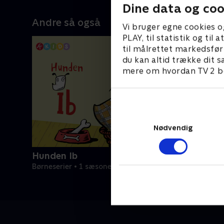
Dine data og coo
Andre så også
Vi bruger egne cookies o
PLAY, til statistik og ti
til målrettet markedsfør
du kan altid trække dit s
mere om hvordan TV 2 be
Nødvendig
Hunden Ib
Børneserier • 1 sæsoner