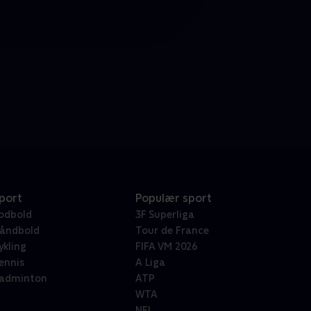
port
Populær sport
odbold
3F Superliga
åndbold
Tour de France
ykling
FIFA VM 2026
ennis
A Liga
adminton
ATP
WTA
NFL