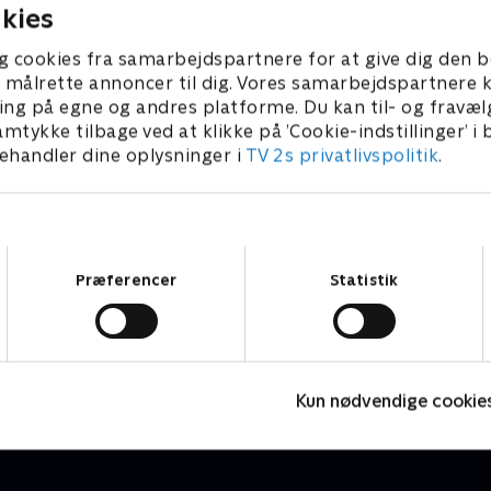
kies
g cookies fra samarbejdspartnere for at give dig den b
l at målrette annoncer til dig. Vores samarbejdspartner
ing på egne og andres platforme. Du kan til- og fravæl
amtykke tilbage ved at klikke på ’Cookie-indstillinger’ i
handler dine oplysninger i
TV 2s privatlivspolitik
.
Samtykkevalg
Præferencer
Statistik
Jungle Banden
K
Børneserier • 2 sæsoner
B
Kun nødvendige cookie