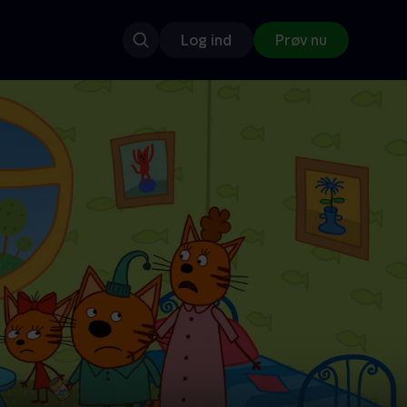
Log ind
Prøv nu