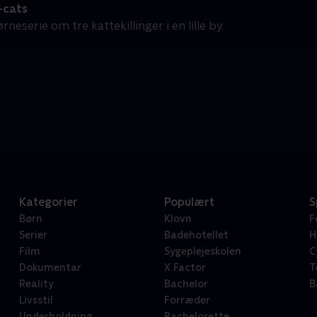
-cats
rneserie om tre kattekillinger i en lille by.
Kategorier
Populært
S
Børn
Klovn
F
Serier
Badehotellet
H
Film
Sygeplejeskolen
C
Dokumentar
X Factor
T
Reality
Bachelor
B
Livsstil
Forræder
Underholdning
Bachelorette