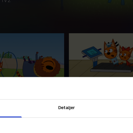
 TV 2.
ttekatte cirkus
48. Brandstationen
 når de tre små
Følg med, når de tre små
nger lærer at vise følelser og
kattekillinger lærer at vise f
Detaljer
inger på forskellige
finde løsninger på forskelli
r.
problemer.
 • 5 min
1. maj 2023 • 5 min