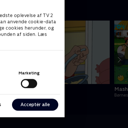
edste oplevelse af TV 2
e kan anvende cookie-data
ge cookies herunder, og
 bunden af siden. Læs
Marketing
arlsson på taget
Mash
ørneserier • 1 sæsoner
Børnes
s
Acceptér alle