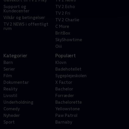
Gavekort til TV 2 Play
TV 2 News
Support og
TV 2 Echo
Kundecenter
TV 2 Fri
Vilkår og betingelser
TV 2 Charlie
TV 2 NEWS i offentligt
C More
rum
BritBox
SkyShowtime
Oiii
Kategorier
Populært
Børn
Klovn
Serier
Badehotellet
Film
Sygeplejeskolen
Dokumentar
X Factor
Reality
Bachelor
Livsstil
Forræder
Underholdning
Bachelorette
Comedy
Yellowstone
Nyheder
Paw Patrol
Sport
Barnaby