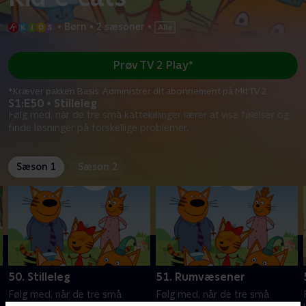
•
Børn
•
2 sæsoner
•
Prøv TV 2 Play*
*Kræver pakken Basis. Administrer dit abonnement på Mit TV 2.
S1:E50 • Stilleleg
Følg med, når de tre små kattekillinger lærer at vise følelser og
finde løsninger på forskellige problemer.
Sæson 1
Sæson 2
50. Stilleleg
51. Rumvæsener
Følg med, når de tre små
Følg med, når de tre små