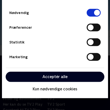
TV 2s privatlivspolitik
.
Samtykkevalg
Nødvendig
Præferencer
Statistik
Marketing
Om Kid-e-cats
Russisk børneserie om tre kattekillinger i en lille by.
Acceptér alle
Kun nødvendige cookies
Om TV 2 Play
Kanaler
Priser og abonnement
TV 2
Her kan du se TV 2 Play
TV 2 Sport