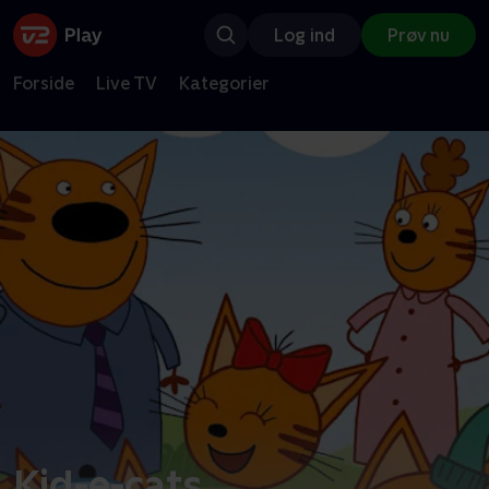
Log ind
Prøv nu
Forside
Live TV
Kategorier
Kid-e-cats