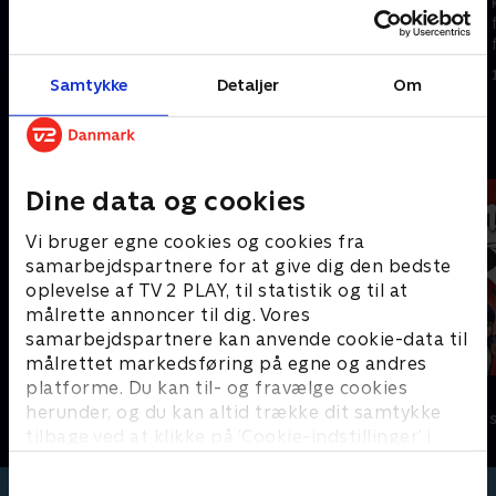
kattekillinger lærer at vise
kattekillinger lærer at vise
følelser og finde løsninger på
følelser og finde løsninger på
forskellige problemer.
forskellige problemer.
1. maj 2023 • 5 min
1. maj 2023 • 5 min
Samtykke
Detaljer
Om
Andre så også
Dine data og cookies
Vi bruger egne cookies og cookies fra
samarbejdspartnere for at give dig den bedste
oplevelse af TV 2 PLAY, til statistik og til at
målrette annoncer til dig. Vores
samarbejdspartnere kan anvende cookie-data til
målrettet markedsføring på egne og andres
platforme. Du kan til- og fravælge cookies
Jungle Banden
Miraculous
herunder, og du kan altid trække dit samtykke
Børneserier • 2 sæsoner
Børneserier • 3
tilbage ved at klikke på ’Cookie-indstillinger’ i
bunden af siden. Læs mere om hvordan TV 2
behandler dine oplysninger i