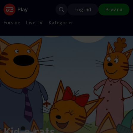
Log ind
Prøv nu
Forside
Live TV
Kategorier
Kid-e-cats