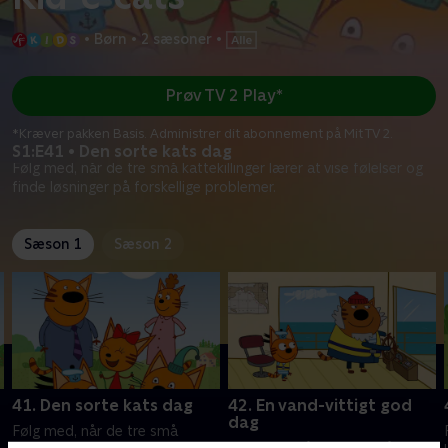
•
Børn
•
2 sæsoner
•
Prøv TV 2 Play*
*Kræver pakken Basis. Administrer dit abonnement på Mit TV 2.
S1:E41 • Den sorte kats dag
Følg med, når de tre små kattekillinger lærer at vise følelser og
finde løsninger på forskellige problemer.
Sæson 1
Sæson 2
41. Den sorte kats dag
42. En vand-vittigt god
dag
Følg med, når de tre små
Følg med, når de tre små