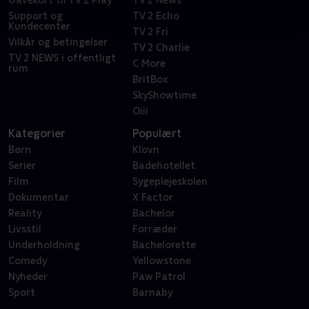
Gavekort til TV 2 Play
TV 2 News
Support og
TV 2 Echo
Kundecenter
TV 2 Fri
Vilkår og betingelser
TV 2 Charlie
TV 2 NEWS i offentligt
C More
rum
BritBox
SkyShowtime
Oiii
Kategorier
Populært
Børn
Klovn
Serier
Badehotellet
Film
Sygeplejeskolen
Dokumentar
X Factor
Reality
Bachelor
Livsstil
Forræder
Underholdning
Bachelorette
Comedy
Yellowstone
Nyheder
Paw Patrol
Sport
Barnaby