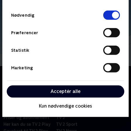
TV 2s privatlivspolitik
.
Samtykkevalg
Nødvendig
Præferencer
Statistik
Marketing
Om Kid-e-cats
Russisk børneserie om tre kattekillinger i en lille by.
Acceptér alle
Kun nødvendige cookies
Om TV 2 Play
Kanaler
Priser og abonnement
TV 2
Her kan du se TV 2 Play
TV 2 Sport