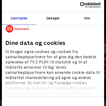
kattekillinger lærer at vise
kattekillinger lærer at vise
følelser og finde løsninger på
følelser og finde løsninger på
forskellige problemer.
forskellige problemer.
1. maj 2023 • 5 min
Samtykke
Detaljer
Om
1. maj 2023 • 5 min
Andre så også
Dine data og cookies
Vi bruger egne cookies og cookies fra
samarbejdspartnere for at give dig den bedste
oplevelse af TV 2 PLAY, til statistik og til at
målrette annoncer til dig. Vores
samarbejdspartnere kan anvende cookie-data til
målrettet markedsføring på egne og andres
platforme. Du kan til- og fravælge cookies
Jungle Banden
Miraculous
herunder, og du kan altid trække dit samtykke
Børneserier • 2 sæsoner
Børneserier • 3
tilbage ved at klikke på ’Cookie-indstillinger’ i
bunden af siden. Læs mere om hvordan TV 2
behandler dine oplysninger i