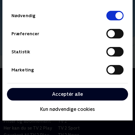
TV 2s privatlivspolitik
.
Samtykkevalg
Nødvendig
Præferencer
Statistik
Marketing
Om Kid-e-cats
Russisk børneserie om tre kattekillinger i en lille by.
Acceptér alle
Kun nødvendige cookies
Om TV 2 Play
Kanaler
Priser og abonnement
TV 2
Her kan du se TV 2 Play
TV 2 Sport