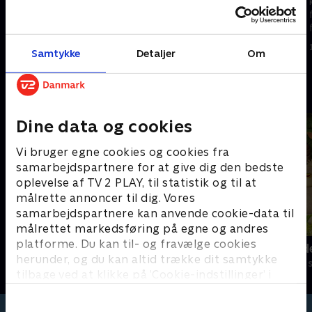
kattekillinger lærer at vise
kattekillinger lærer at vise
følelser og finde løsninger på
følelser og finde løsninger på
forskellige problemer.
forskellige problemer.
1. maj 2023 • 5 min
Samtykke
Detaljer
Om
1. maj 2023 • 5 min
Andre så også
Dine data og cookies
Vi bruger egne cookies og cookies fra
samarbejdspartnere for at give dig den bedste
oplevelse af TV 2 PLAY, til statistik og til at
målrette annoncer til dig. Vores
samarbejdspartnere kan anvende cookie-data til
målrettet markedsføring på egne og andres
platforme. Du kan til- og fravælge cookies
Hunden Ib
Jungle Band
herunder, og du kan altid trække dit samtykke
Børneserier • 1 sæsoner
Børneserier • 2
tilbage ved at klikke på ’Cookie-indstillinger’ i
bunden af siden. Læs mere om hvordan TV 2
behandler dine oplysninger i