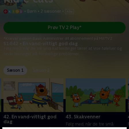
•
Børn
•
2 sæsoner
•
Prøv TV 2 Play*
*Kræver pakken Basis. Administrer dit abonnement på Mit TV 2.
S1:E42 • En vand-vittigt god dag
Følg med, når de tre små kattekillinger lærer at vise følelser og
finde løsninger på forskellige problemer.
Sæson 1
Sæson 2
42. En vand-vittigt god
43. Skakvenner
dag
Følg med, når de tre små
Følg med, når de tre små