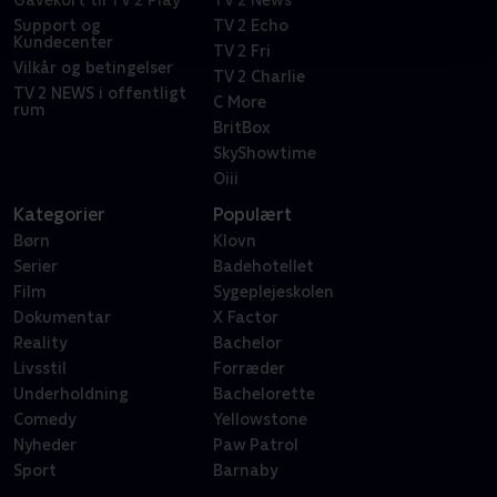
Gavekort til TV 2 Play
TV 2 News
Support og
TV 2 Echo
Kundecenter
TV 2 Fri
Vilkår og betingelser
TV 2 Charlie
TV 2 NEWS i offentligt
C More
rum
BritBox
SkyShowtime
Oiii
Kategorier
Populært
Børn
Klovn
Serier
Badehotellet
Film
Sygeplejeskolen
Dokumentar
X Factor
Reality
Bachelor
Livsstil
Forræder
Underholdning
Bachelorette
Comedy
Yellowstone
Nyheder
Paw Patrol
Sport
Barnaby