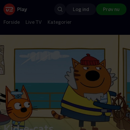
Log ind
Prøv nu
Forside
Live TV
Kategorier
Kid-e-cats