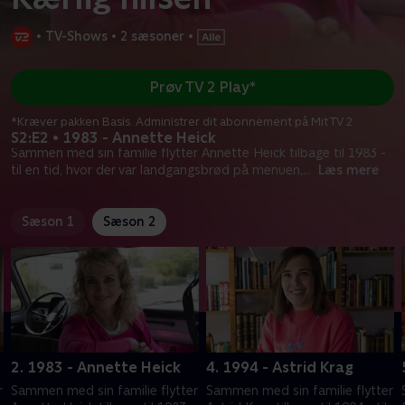
•
TV-Shows
•
2 sæsoner
•
Prøv TV 2 Play*
*Kræver pakken Basis. Administrer dit abonnement på Mit TV 2.
S2:E2 • 1983 - Annette Heick
Sammen med sin familie flytter Annette Heick tilbage til 1983 -
til en tid, hvor der var landgangsbrød på menuen,
...
Læs mere
Sæson 1
Sæson 2
2. 1983 - Annette Heick
4. 1994 - Astrid Krag
r
Sammen med sin familie flytter
Sammen med sin familie flytter