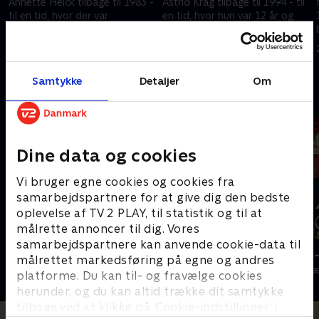
Annette Heick tilbage til 1983 -
Astrid Krag tilbage til 1994 - til
til en tid, hvor der var
en tid, hvor hun var 12 år og
landgangsbrød på menuen, og
elskede syntetisk joggingtøj,
hvor unge piger elskede krøller
Nirvana og sine pennevenner.
27. december 2019 • 39 min
29. december 2019 • 40 min
og rejehop.
Samtykke
Detaljer
Om
Andre så også
Dine data og cookies
Vi bruger egne cookies og cookies fra
samarbejdspartnere for at give dig den bedste
oplevelse af TV 2 PLAY, til statistik og til at
målrette annoncer til dig. Vores
samarbejdspartnere kan anvende cookie-data til
Den bedste tid
Stormester -
målrettet markedsføring på egne og andres
TV-Shows • 2 sæsoner
TV-Shows • 1 s
platforme. Du kan til- og fravælge cookies
herunder, og du kan altid trække dit samtykke
tilbage ved at klikke på ’Cookie-indstillinger’ i