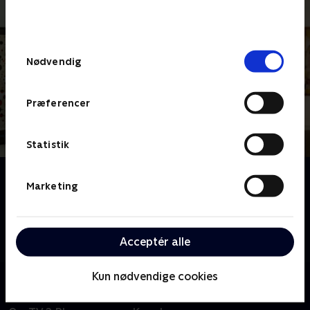
bunden af siden. Læs mere om hvordan TV 2
behandler dine oplysninger i
TV 2s privatlivspolitik
.
Samtykkevalg
Nødvendig
Præferencer
Statistik
Om Kærlig hilsen
Marketing
Kendte danskere flytter tilbage til barndommen - til
dengang, de var 12 år gamle - og de tager familien
med. Kan mødet med fortiden gøre os klogere på
Acceptér alle
nutiden?
Kun nødvendige cookies