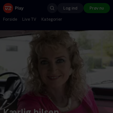
Log ind
Prøv nu
Forside
Live TV
Kategorier
Kærlig hilsen