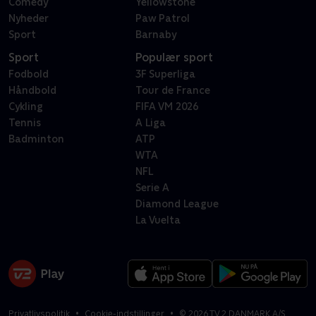
Comedy
Yellowstone
Nyheder
Paw Patrol
Sport
Barnaby
Sport
Populær sport
Fodbold
3F Superliga
Håndbold
Tour de France
Cykling
FIFA VM 2026
Tennis
A Liga
Badminton
ATP
WTA
NFL
Serie A
Diamond League
La Vuelta
Privatlivspolitik
Cookie-indstillinger
©
2026
TV 2 DANMARK A/S