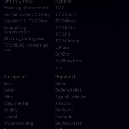
Om TV 2 Play
Kanaler
Priser og abonnement
TV 2
Her kan du se TV 2 Play
TV 2 Sport
Gavekort til TV 2 Play
TV 2 News
Support og
TV 2 Echo
Kundecenter
TV 2 Fri
Vilkår og betingelser
TV 2 Charlie
TV 2 NEWS i offentligt
C More
rum
BritBox
SkyShowtime
Oiii
Kategorier
Populært
Børn
Klovn
Serier
Badehotellet
Film
Sygeplejeskolen
Dokumentar
X Factor
Reality
Bachelor
Livsstil
Forræder
Underholdning
Bachelorette