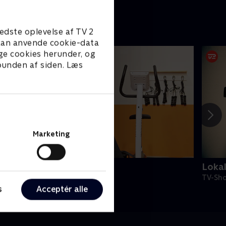
edste oplevelse af TV 2
e kan anvende cookie-data
ge cookies herunder, og
 bunden af siden. Læs
Marketing
undt på gulvet
Loka
V-Shows • 2 sæsoner
TV-Sho
s
Acceptér alle