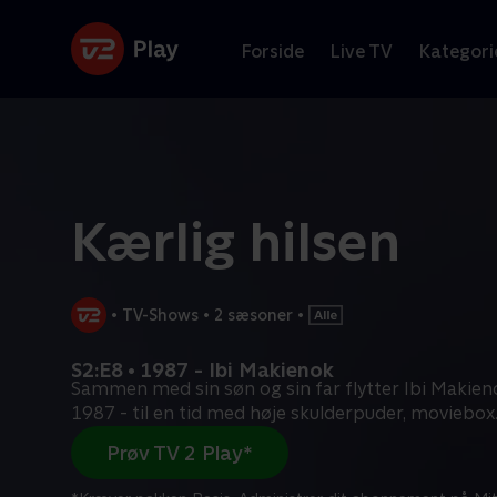
Forside
Live TV
Kategori
Kærlig hilsen
•
TV-Shows
•
2 sæsoner
•
S2:E8 • 1987 - Ibi Makienok
Sammen med sin søn og sin far flytter Ibi Makienok
1987 - til en tid med høje skulderpuder, moviebox
Prøv TV 2 Play*