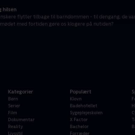
 hilsen
nskere flytter tilbage til barndommen - til dengang, de va
mødet med fortiden gøre os klogere på nutiden?
Kategorier
Populært
S
Børn
Klovn
F
Serier
Badehotellet
H
Film
Sygeplejeskolen
C
Dokumentar
X Factor
T
Reality
Bachelor
B
Livsstil
Forræder