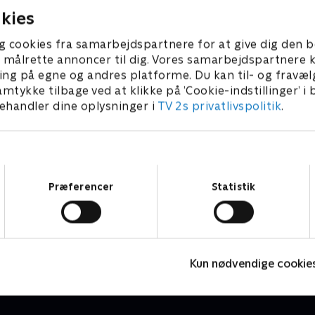
kies
g cookies fra samarbejdspartnere for at give dig den b
l at målrette annoncer til dig. Vores samarbejdspartner
ing på egne og andres platforme. Du kan til- og fravæl
amtykke tilbage ved at klikke på ’Cookie-indstillinger’ i
handler dine oplysninger i
TV 2s privatlivspolitik
.
Samtykkevalg
Præferencer
Statistik
Stormester - en chance til
R
TV-Shows • 1 sæsoner
T
Kun nødvendige cookie