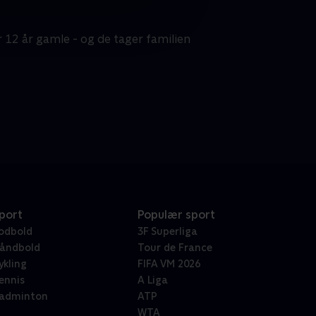
r 12 år gamle - og de tager familien
port
Populær sport
odbold
3F Superliga
åndbold
Tour de France
ykling
FIFA VM 2026
ennis
A Liga
adminton
ATP
WTA