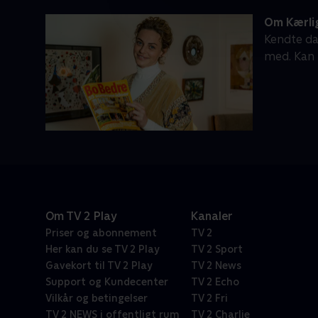
Om Kærlig
Kendte da
med. Kan 
Om TV 2 Play
Kanaler
Priser og abonnement
TV 2
Her kan du se TV 2 Play
TV 2 Sport
Gavekort til TV 2 Play
TV 2 News
Support og Kundecenter
TV 2 Echo
Vilkår og betingelser
TV 2 Fri
TV 2 NEWS i offentligt rum
TV 2 Charlie