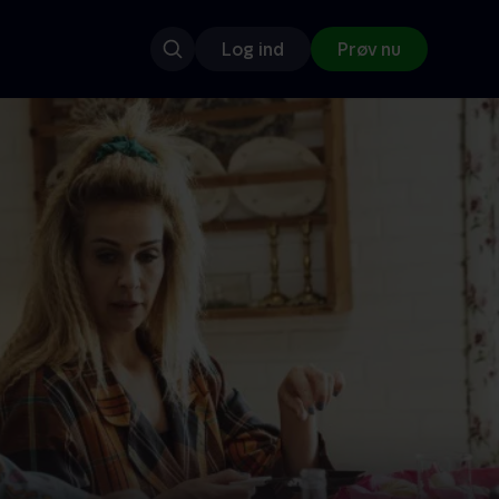
Log ind
Prøv nu