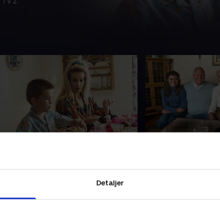
 TV 2.
. 1987 - Ibi Makienok
9. 1980 - Cutfath
ammen med sin søn og sin far
Sammen med sin fam
lytter Ibi Makienok tilbage til 1987 -
Cutfather tilbage til
il en tid med høje skulderpuder,
dengang, hvor disco'
Detaljer
oviebox fra tanken og en film, der
højeste, og hvor den
ed 'Dirty Dancing'.
alles læber.
. september 2020 • 40 min
14. september 2020 •