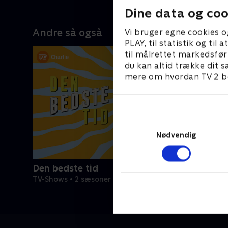
Dine data og coo
Andre så også
Vi bruger egne cookies o
PLAY, til statistik og ti
til målrettet markedsfør
du kan altid trække dit s
mere om hvordan TV 2 be
Nødvendig
Den bedste tid
TV-Shows • 2 sæsoner