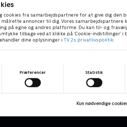
en tid hvor aerobic foregik f
åndbold snart bliver en stor
kies
iført store øreringe, neon-f
des liv. Nu samler hun sin
benvarmere og croptop, og
 rejser tilbage i tiden til en
g cookies fra samarbejdspartnere for at give dig den b
emner som atomkraft, fisk
vindekamp, solmærker,
l at målrette annoncer til dig. Vores samarbejdspartner
hungersnød blev diskuteret
ser og hjemmelavet keramik.
ing på egne og andres platforme. Du kan til- og fravæl
aftenkaffen.
 skal familien bo og leve
amtykke tilbage ved at klikke på ’Cookie-indstillinger’ i
erne - helt uden
handler dine oplysninger i
TV 2s privatlivspolitik
.
foner, internet og
tjenester.
Samtykkevalg
Præferencer
Statistik
Stormester - en chance til
R
TV-Shows • 1 sæsoner
T
Kun nødvendige cookie