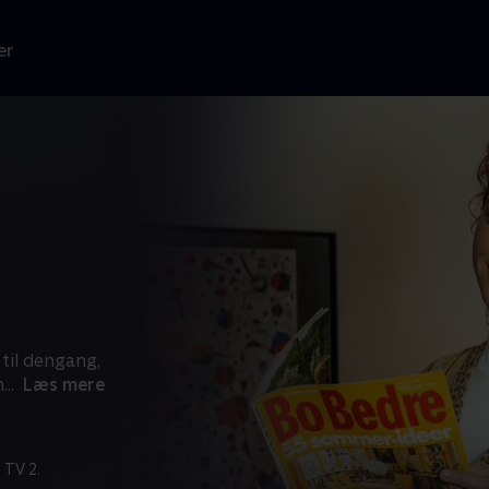
er
til dengang,
n
...
Læs mere
 TV 2.