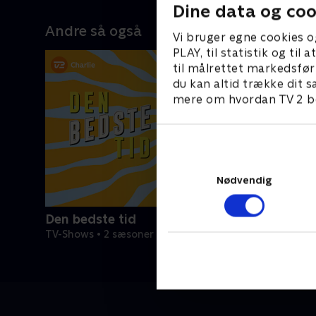
tavshed var guld, Beatlemania var et
ikke, at h
Dine data og coo
helt nyt udtryk, og hvor rigtige mænd
del af hen
Andre så også
gik i gabardinebukser.
familie og
Vi bruger egne cookies o
tid med k
PLAY, til statistik og ti
fløjlsbuk
til målrettet markedsfør
I tre dage
du kan altid trække dit s
som i 70'
mere om hvordan TV 2 be
mobiltele
streaming
Nødvendig
Den bedste tid
TV-Shows • 2 sæsoner