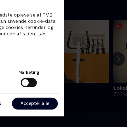
oran tv'et
arvede
 hvor
edste oplevelse af TV 2
ekvoter og
e kan anvende cookie-data
 over
ge cookies herunder, og
 bunden af siden. Læs
Marketing
undt på gulvet
Loka
V-Shows • 2 sæsoner
TV-Sho
s
Acceptér alle