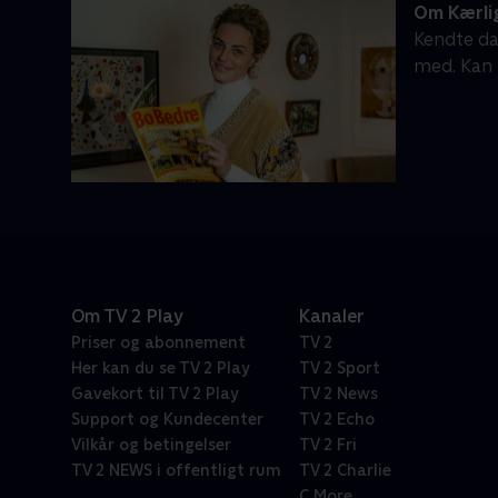
Om Kærlig
Kendte da
med. Kan 
Om TV 2 Play
Kanaler
Priser og abonnement
TV 2
Her kan du se TV 2 Play
TV 2 Sport
Gavekort til TV 2 Play
TV 2 News
Support og Kundecenter
TV 2 Echo
Vilkår og betingelser
TV 2 Fri
TV 2 NEWS i offentligt rum
TV 2 Charlie
C More