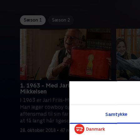
Sæson 1
Sæson 2
1. 1963 - Med Jarl Friis-
2. 1976
Mikkelsen
Tag med t
I 1963 er Jarl Friis-Mikkelsen 12 år.
med den t
Han leger cowboy og indianer, laver
Marianne 
aftensmad til sin far og drømmer om
Samtykke
Marianne 
at få langt hår ligesom John Lennon.
hjemmesy
4. novembe
Nu samler Jarl sin familie og flytter
få råd ti
28. oktober 2018 • 47 min
tilbage til 1963. Til en tid hvor
Hun bruge