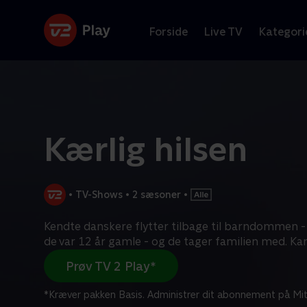
Forside
Live TV
Kategori
Kærlig hilsen
•
TV-Shows
•
2 sæsoner
•
Kendte danskere flytter tilbage til barndommen - 
de var 12 år gamle - og de tager familien med. Ka
Prøv TV 2 Play*
*Kræver pakken Basis. Administrer dit abonnement på Mit