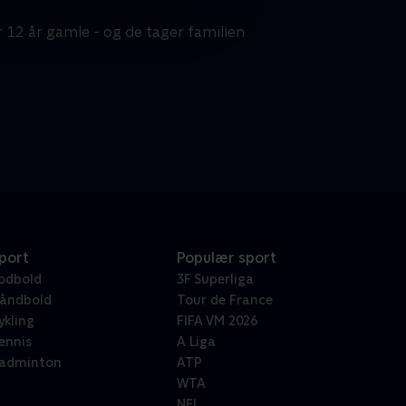
r 12 år gamle - og de tager familien
port
Populær sport
odbold
3F Superliga
åndbold
Tour de France
ykling
FIFA VM 2026
ennis
A Liga
adminton
ATP
WTA
NFL