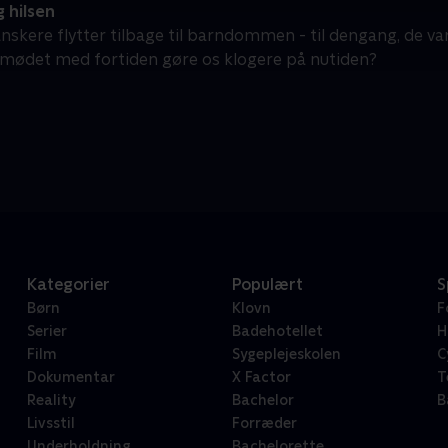
 hilsen
nskere flytter tilbage til barndommen - til dengang, de va
mødet med fortiden gøre os klogere på nutiden?
Kategorier
Populært
S
Børn
Klovn
F
Serier
Badehotellet
H
Film
Sygeplejeskolen
C
Dokumentar
X Factor
T
Reality
Bachelor
B
Livsstil
Forræder
Underholdning
Bachelorette