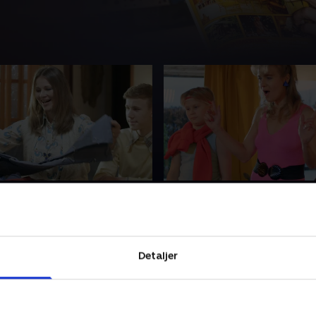
 - Med Marianne Florman
3. 1985 - Med Anne Sofi
Espersen
ilbage til 1976 sammen
I 1985 er skuespiller Anne S
idligere håndboldspiller
Espersen 12 år gammel og b
Florman. I 1976 er
Detaljer
Hirtshals. Hun ligner en ung
12 år, hun går i sin mors
Madonna og er dybt forelske
ede tøj og drømmer om at
r 2018 • 47 min
George Michael. Nu samler 
l de topsmarte stjernebukser!
11. november 2018 • 47 min
familie og flytter tilbage til 
r al sin tid på heste og ved