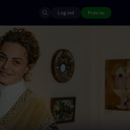
Log ind
Prøv nu