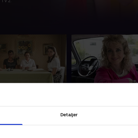
 TV 2.
- Lisbet Dahl
2. 1983 - Annette Heick
d sin familie flytter
Sammen med sin familie fly
l tilbage til 1958, hvor hun
Annette Heick tilbage til 198
gammel - til en tid, hvor
tid, hvor der var landgangs
Detaljer
var kortere, og mændene
menuen, og hvor unge piger
ylcreme.
krøller og rejehop.
er 2019 • 40 min
27. december 2019 • 39 min