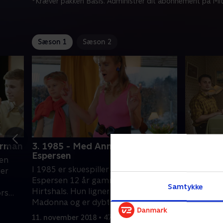
*Kræver pakken Basis. Administrer dit abonnement på Mit
Sæson 1
Sæson 2
orman
3. 1985 - Med Anne Sofie
1. 1958 
Espersen
men
Sammen me
I 1985 er skuespiller Anne Sofie
ler
Lisbet Dah
Espersen 12 år gammel og bor i
var 12 år 
Samtykke
Hirtshals. Hun ligner en ung udgave af
ors
kjolerne 
Madonna og er dybt forelsket i
om at
brugte br
25. decemb
George Michael. Nu samler hun sin
bukser!
11. november 2018 • 47 min