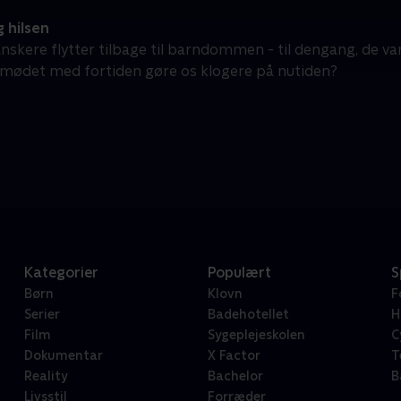
 hilsen
nskere flytter tilbage til barndommen - til dengang, de va
mødet med fortiden gøre os klogere på nutiden?
Kategorier
Populært
S
Børn
Klovn
F
Serier
Badehotellet
H
Film
Sygeplejeskolen
C
Dokumentar
X Factor
T
Reality
Bachelor
B
Livsstil
Forræder