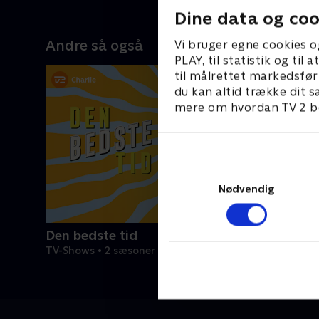
familie og flytter tilbage til 1985. Til
og ved
Dine data og coo
en tid hvor aerobic foregik foran tv'et
n stor
iført store øreringe, neon-farvede
 sin
Andre så også
Vi bruger egne cookies o
benvarmere og croptop, og hvor
il en
PLAY, til statistik og ti
emner som atomkraft, fiskekvoter og
,
til målrettet markedsfør
hungersnød blev diskuteret over
ramik.
du kan altid trække dit s
aftenkaffen.
ve
mere om hvordan TV 2 be
Nødvendig
Den bedste tid
TV-Shows • 2 sæsoner