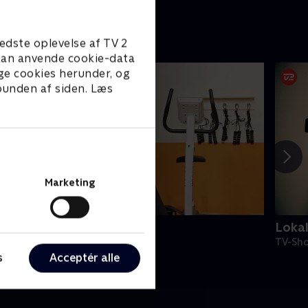
edste oplevelse af TV 2
e kan anvende cookie-data
ge cookies herunder, og
 bunden af siden. Læs
Marketing
undt på gulvet
Loka
V-Shows • 2 sæsoner
TV-Sho
s
Acceptér alle