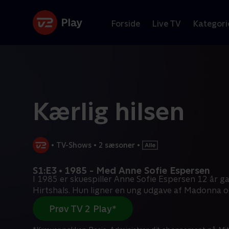
Forside
Live TV
Kategori
Kærlig hilsen
•
TV-Shows
•
2 sæsoner
•
S1:E3 • 1985 - Med Anne Sofie Espersen
I 1985 er skuespiller Anne Sofie Espersen 12 år 
Hirtshals. Hun ligner en ung udgave af Madonna 
Prøv TV 2 Play*