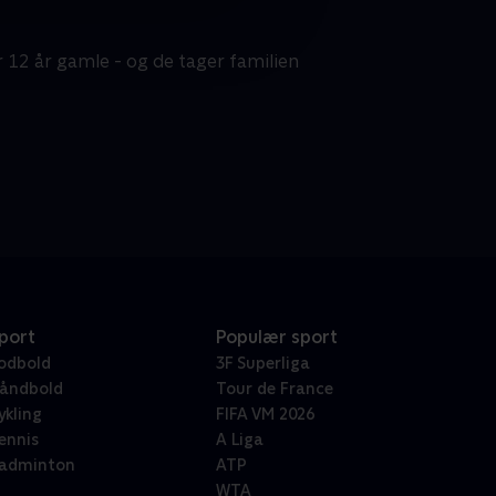
r 12 år gamle - og de tager familien
port
Populær sport
odbold
3F Superliga
åndbold
Tour de France
ykling
FIFA VM 2026
ennis
A Liga
adminton
ATP
WTA