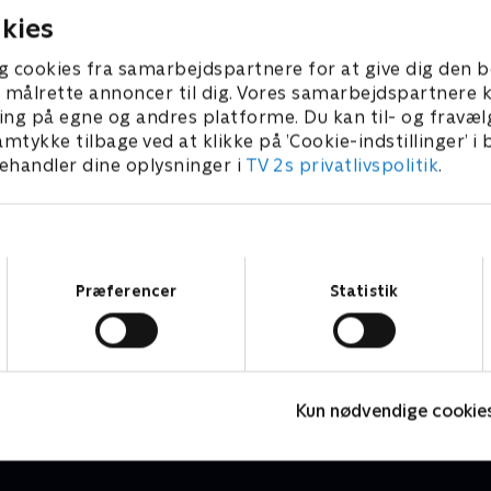
kies
g cookies fra samarbejdspartnere for at give dig den b
l at målrette annoncer til dig. Vores samarbejdspartner
ing på egne og andres platforme. Du kan til- og fravæl
amtykke tilbage ved at klikke på ’Cookie-indstillinger’ i
handler dine oplysninger i
TV 2s privatlivspolitik
.
Samtykkevalg
Præferencer
Statistik
Stormester - en chance til
R
TV-Shows • 1 sæsoner
T
Kun nødvendige cookie