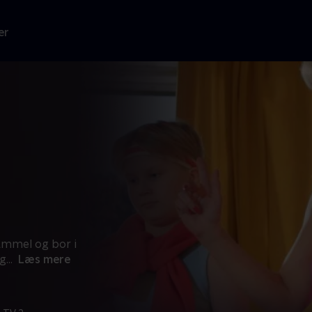
er
gammel og bor i
og
...
Læs mere