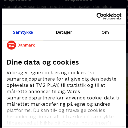
Nonnatus House tager imod to
Lucille hjælper den ældre
nye nonner, Valerie får en
Clarice, som kæmper for at
chokerende sag, og
bevare sin uafhængighed,
jordemødrene tager sig af en
mens søster Hilda hjælper en
kompliceret fødsel.
ghanesisk familie med en
1. maj 2023 • 58 min
1. maj 2023 • 58 min
Samtykke
Detaljer
Om
mystisk sygdom.
Andre så også
Dine data og cookies
Vi bruger egne cookies og cookies fra
samarbejdspartnere for at give dig den bedste
oplevelse af TV 2 PLAY, til statistik og til at
målrette annoncer til dig. Vores
samarbejdspartnere kan anvende cookie-data til
målrettet markedsføring på egne og andres
Badehotellet
Doc Martin
platforme. Du kan til- og fravælge cookies
Drama • 10 sæsoner
Drama • 10 sæs
herunder, og du kan altid trække dit samtykke
tilbage ved at klikke på ’Cookie-indstillinger’ i