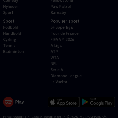
Comedy
Yellowstone
Nyheder
Paw Patrol
Sport
Barnaby
Sport
Populær sport
Fodbold
3F Superliga
Håndbold
Tour de France
Cykling
FIFA VM 2026
Tennis
A Liga
Badminton
ATP
WTA
NFL
Serie A
Diamond League
La Vuelta
Privatlivspolitik
Cookie-indstillinger
©
2026
TV 2 DANMARK A/S