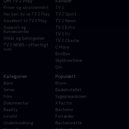
Om TV 2 Play
Kanaler
Priser og abonnement
TV 2
Her kan du se TV 2 Play
TV 2 Sport
Gavekort til TV 2 Play
TV 2 News
Support og
TV 2 Echo
Kundecenter
TV 2 Fri
Vilkår og betingelser
TV 2 Charlie
TV 2 NEWS i offentligt
C More
rum
BritBox
SkyShowtime
Oiii
Kategorier
Populært
Børn
Klovn
Serier
Badehotellet
Film
Sygeplejeskolen
Dokumentar
X Factor
Reality
Bachelor
Livsstil
Forræder
Underholdning
Bachelorette