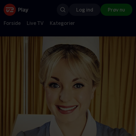
Log ind
Prøv nu
Forside
Live TV
Kategorier