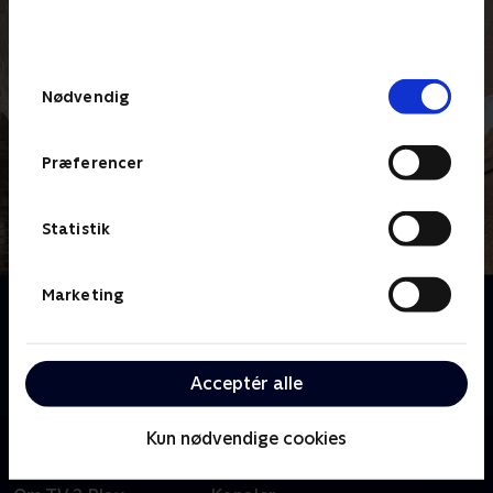
bunden af siden. Læs mere om hvordan TV 2
behandler dine oplysninger i
TV 2s privatlivspolitik
.
Samtykkevalg
Nødvendig
Præferencer
Statistik
Marketing
Om Jordemoderen
Et intimt og hjertevarmende kig på beretninger om
sygeplejersker og jordemødre fra London midt i
Acceptér alle
1900-tallet. Baseret på Jennifer Worths erindringer.
Kun nødvendige cookies