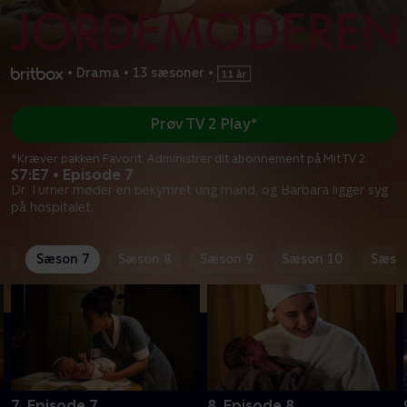
•
Drama
•
13 sæsoner
•
Prøv TV 2 Play*
*Kræver pakken Favorit. Administrer dit abonnement på Mit TV 2.
S7:E7 • Episode 7
Dr. Turner møder en bekymret ung mand, og Barbara ligger syg
på hospitalet.
6
Sæson 7
Sæson 8
Sæson 9
Sæson 10
Sæso
7. Episode 7
8. Episode 8