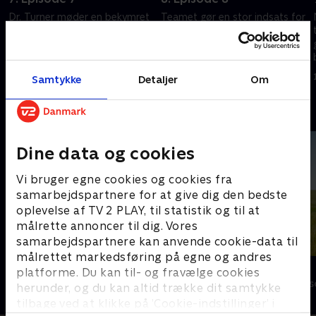
Dr. Turner møder en bekymret
Teamet gør en stor indsats for
ung mand, og Barbara ligger
at blive klar til søster Monica
syg på hospitalet.
Joans fødselsdag.
1. maj 2023 • 58 min
1. maj 2023 • 58 min
Samtykke
Detaljer
Om
Andre så også
Dine data og cookies
Vi bruger egne cookies og cookies fra
samarbejdspartnere for at give dig den bedste
oplevelse af TV 2 PLAY, til statistik og til at
målrette annoncer til dig. Vores
samarbejdspartnere kan anvende cookie-data til
målrettet markedsføring på egne og andres
Badehotellet
Doc Martin
platforme. Du kan til- og fravælge cookies
Drama • 10 sæsoner
Drama • 10 sæs
herunder, og du kan altid trække dit samtykke
tilbage ved at klikke på ’Cookie-indstillinger’ i