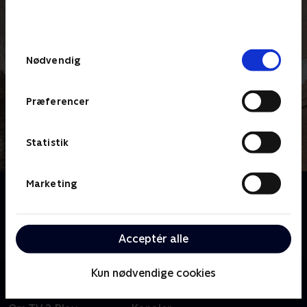
bunden af siden. Læs mere om hvordan TV 2
behandler dine oplysninger i
TV 2s privatlivspolitik
.
Samtykkevalg
Nødvendig
Præferencer
Statistik
Marketing
Om Jordemoderen
Et intimt og hjertevarmende kig på beretninger om
sygeplejersker og jordemødre fra London midt i
Acceptér alle
1900-tallet. Baseret på Jennifer Worths erindringer.
Kun nødvendige cookies