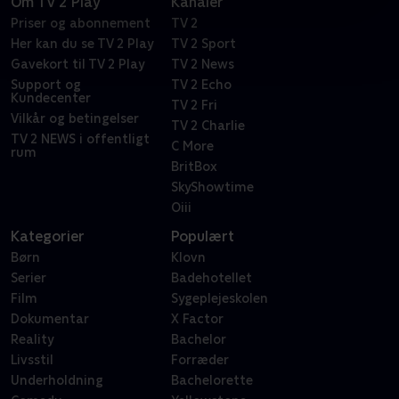
Om TV 2 Play
Kanaler
Priser og abonnement
TV 2
Her kan du se TV 2 Play
TV 2 Sport
Gavekort til TV 2 Play
TV 2 News
Support og
TV 2 Echo
Kundecenter
TV 2 Fri
Vilkår og betingelser
TV 2 Charlie
TV 2 NEWS i offentligt
C More
rum
BritBox
SkyShowtime
Oiii
Kategorier
Populært
Børn
Klovn
Serier
Badehotellet
Film
Sygeplejeskolen
Dokumentar
X Factor
Reality
Bachelor
Livsstil
Forræder
Underholdning
Bachelorette