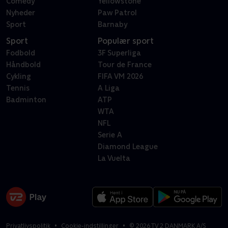
Comedy
Yellowstone
Nyheder
Paw Patrol
Sport
Barnaby
Sport
Populær sport
Fodbold
3F Superliga
Håndbold
Tour de France
Cykling
FIFA VM 2026
Tennis
A Liga
Badminton
ATP
WTA
NFL
Serie A
Diamond League
La Vuelta
Privatlivspolitik
Cookie-indstillinger
©
2026
TV 2 DANMARK A/S