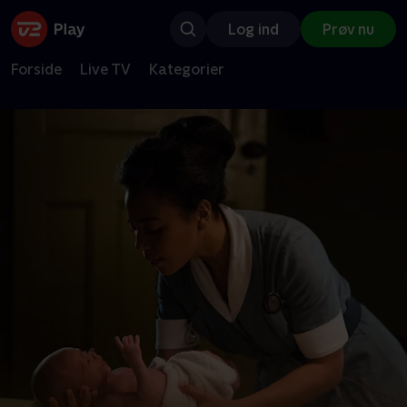
Log ind
Prøv nu
Forside
Live TV
Kategorier