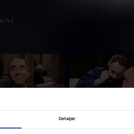
t TV 2.
conomy Drive
4. Big Brother
r ønsker at implementere
Jim forsøger at implementer
Detaljer
ostningsbesparende tiltag,
til beskyttelse af privatlivet
umphrey vil ikke godkende
ny national database.