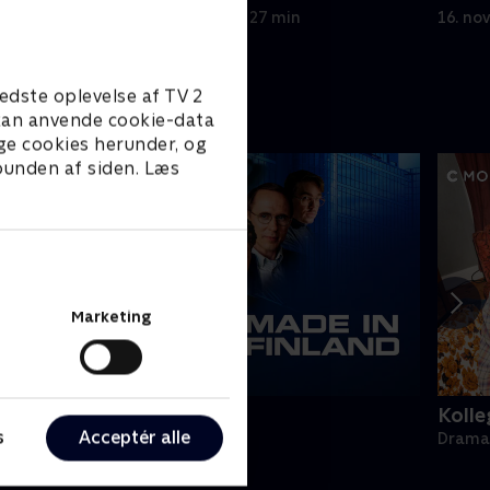
2. november 2005 • 27 min
16. no
edste oplevelse af TV 2
e kan anvende cookie-data
ge cookies herunder, og
 bunden af siden. Læs
Marketing
ade in Finland
Kolle
s
Acceptér alle
rama • 1 sæsoner
Drama 