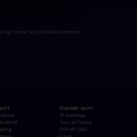
rtigt indser, at politikere kommer
port
Populær sport
odbold
3F Superliga
åndbold
Tour de France
ykling
FIFA VM 2026
ennis
A Liga