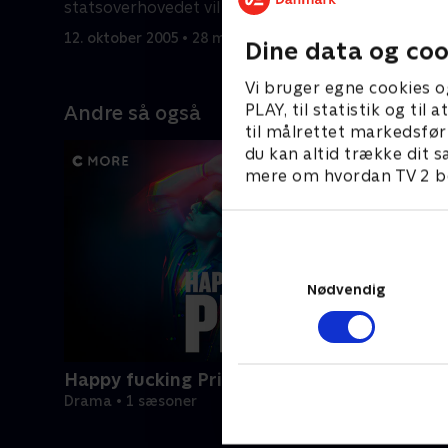
statsoverhovedet vil holde, kan
dem.
udvikle sig katastrofalt.
12. oktober 2005 • 28 min
19. oktobe
Dine data og coo
Vi bruger egne cookies o
PLAY, til statistik og ti
Andre så også
til målrettet markedsfør
du kan altid trække dit s
mere om hvordan TV 2 be
Nødvendig
Happy fucking Pride
Drama • 1 sæsoner