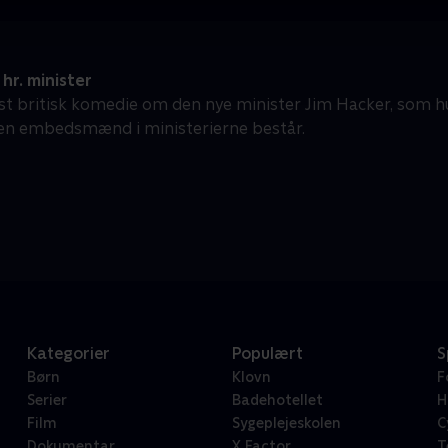
 hr. minister
ost britisk komedie om den nye minister Jim Hacker, som hu
en embedsmænd i ministerierne består.
Kategorier
Populært
S
Børn
Klovn
F
Serier
Badehotellet
H
Film
Sygeplejeskolen
C
Dokumentar
X Factor
T