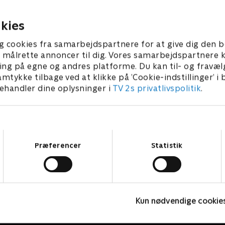
26. oktober 2005 • 29 min
r 2005 • 28 min
kies
g cookies fra samarbejdspartnere for at give dig den b
l at målrette annoncer til dig. Vores samarbejdspartner
ing på egne og andres platforme. Du kan til- og fravæl
amtykke tilbage ved at klikke på ’Cookie-indstillinger’ i
handler dine oplysninger i
TV 2s privatlivspolitik
.
Samtykkevalg
Præferencer
Statistik
Fake Patient
M
Kun nødvendige cookie
Drama • 1 sæsoner
D