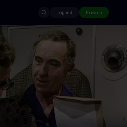
Log ind
Prøv nu