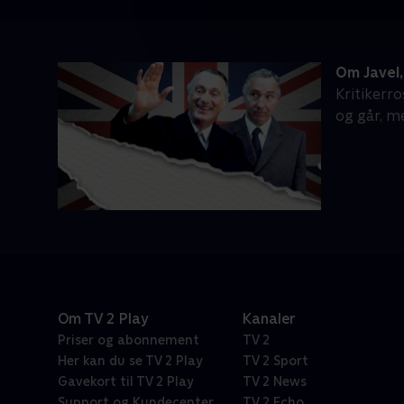
Om Javel,
Kritikerr
og går, m
Om TV 2 Play
Kanaler
Priser og abonnement
TV 2
Her kan du se TV 2 Play
TV 2 Sport
Gavekort til TV 2 Play
TV 2 News
Support og Kundecenter
TV 2 Echo