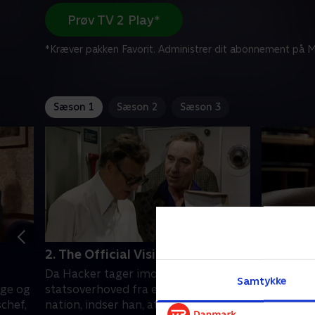
Prøv TV 2 Play*
*Kræver pakken Favorit. Administrer dit abonnement på Mi
Sæson 1
Sæson 2
Sæson 3
2. The Official Visit
3. The E
Da Hacker tager imod et
Jim Hacke
Samtykke
ige og
statsoverhoved fra en afrikansk
nogle omk
chef,
nation, indser han, at den tale, som
men sir H