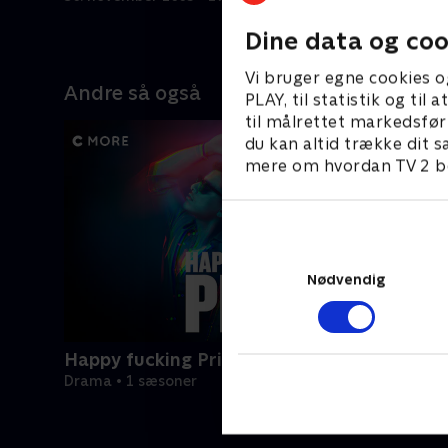
9. decembe
Dine data og coo
Vi bruger egne cookies o
Andre så også
PLAY, til statistik og ti
til målrettet markedsfør
du kan altid trække dit s
mere om hvordan TV 2 be
Nødvendig
Happy fucking Pride
Drama • 1 sæsoner