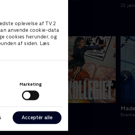
22. ja
edste oplevelse af TV 2
e kan anvende cookie-data
ge cookies herunder, og
 bunden af siden. Læs
Marketing
ollegiet
Made 
rama • 1 sæsoner
Drama 
s
Acceptér alle