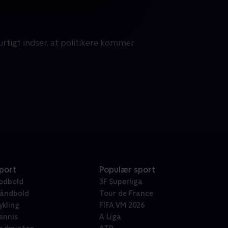
rtigt indser, at politikere kommer
port
Populær sport
odbold
3F Superliga
åndbold
Tour de France
ykling
FIFA VM 2026
ennis
A Liga