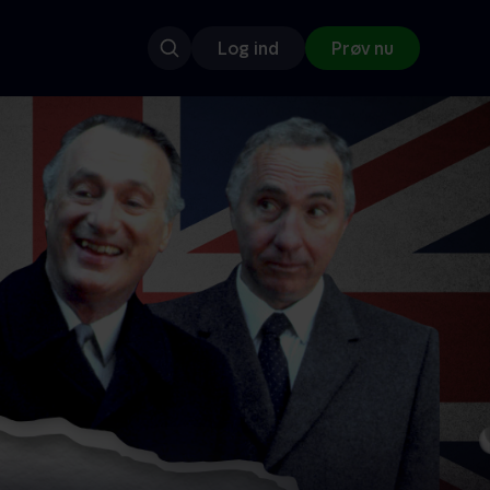
Log ind
Prøv nu