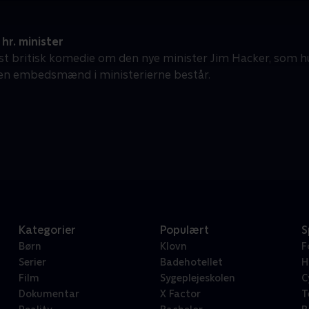
 hr. minister
ost britisk komedie om den nye minister Jim Hacker, som hu
en embedsmænd i ministerierne består.
Kategorier
Populært
S
Børn
Klovn
F
Serier
Badehotellet
H
Film
Sygeplejeskolen
C
Dokumentar
X Factor
T