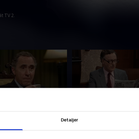
t TV 2.
 the Hounours
3. The Death List
rey holder et skarpt øje
Ministeren bliver chokeret, 
Detaljer
besparelsesplaner, som
opdager, at ministeriet har
n reducering af udenlandske
for regeringens elektronisk
e på hans gamle college.
overvågningsudstyr.