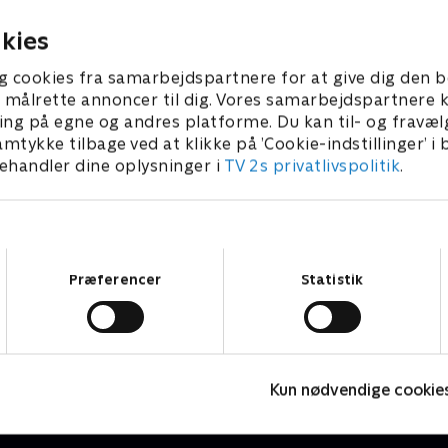
r 2005 • 28 min
16. december 2005 • 29 min
kies
g cookies fra samarbejdspartnere for at give dig den b
l at målrette annoncer til dig. Vores samarbejdspartner
ing på egne og andres platforme. Du kan til- og fravæl
amtykke tilbage ved at klikke på ’Cookie-indstillinger’ i
handler dine oplysninger i
TV 2s privatlivspolitik
.
Samtykkevalg
Præferencer
Statistik
Fake Patient
K
Drama • 1 sæsoner
D
Kun nødvendige cookie