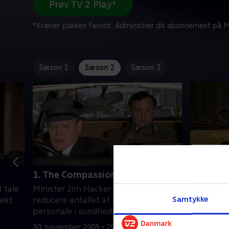
Prøv TV 2 Play*
*Kræver pakken Favorit. Administrer dit abonnement på Mi
Sæson 1
Sæson 2
Sæson 3
1. The Compassionate Society
2. Doing
 tale
Minister Jim Hacker forsøger at
Sir Humph
Samtykke
ekt
reducere antallet af administrativt
med Jims 
personale i sundhedsvæsnet.
betyder e
studerend
30. november 2005 • 29 min