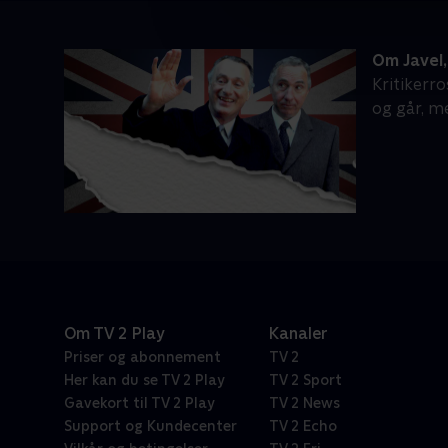
Om Javel,
Kritikerr
og går, m
Om TV 2 Play
Kanaler
Priser og abonnement
TV 2
Her kan du se TV 2 Play
TV 2 Sport
Gavekort til TV 2 Play
TV 2 News
Support og Kundecenter
TV 2 Echo