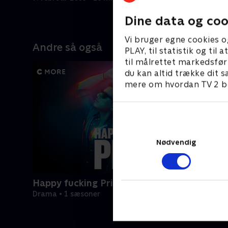
14. februa
Dine data og coo
Vi bruger egne cookies o
Andre så også
PLAY, til statistik og ti
til målrettet markedsfør
du kan altid trække dit s
mere om hvordan TV 2 be
Nødvendig
Happy fucking Pride
Drama • 1 sæsoner