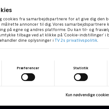
statuere et eksempel.
r 2006 • 30 min
21. februar 2006 • 30 min
kies
g cookies fra samarbejdspartnere for at give dig den b
l at målrette annoncer til dig. Vores samarbejdspartner
ing på egne og andres platforme. Du kan til- og fravæl
amtykke tilbage ved at klikke på ’Cookie-indstillinger’ i
handler dine oplysninger i
TV 2s privatlivspolitik
.
Samtykkevalg
Præferencer
Statistik
Fake Patient
K
Drama • 1 sæsoner
D
Kun nødvendige cookie