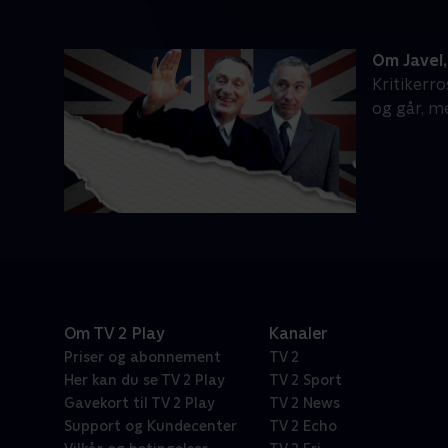
Om Javel,
Kritikerr
og går, m
Om TV 2 Play
Kanaler
Priser og abonnement
TV 2
Her kan du se TV 2 Play
TV 2 Sport
Gavekort til TV 2 Play
TV 2 News
Support og Kundecenter
TV 2 Echo