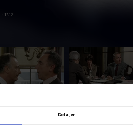
t TV 2.
hallenge
3. Skeleton in the Cupbo
 deltager i et tv-interview
Et kommunalt råd, som sæd
Detaljer
rsvaret. Han bliver
afleverer sit papirarbejde til
et af en meget vedholdende
overskrider en deadline. Sir
Humphrey er straks klar til 