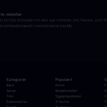
 hr. minister
ost britisk komedie om den nye minister Jim Hacker, som hu
en embedsmænd i ministerierne består.
Kategorier
Populært
S
Børn
Klovn
F
Serier
Badehotellet
H
Film
Sygeplejeskolen
C
Dokumentar
X Factor
T