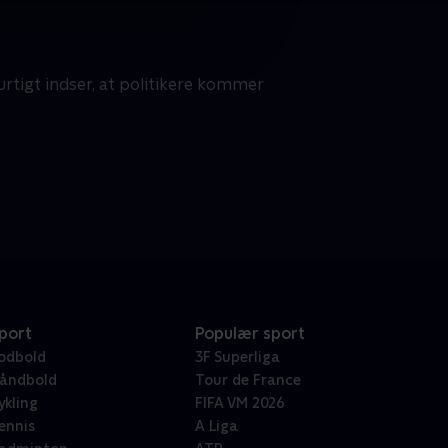
rtigt indser, at politikere kommer
port
Populær sport
odbold
3F Superliga
åndbold
Tour de France
ykling
FIFA VM 2026
ennis
A Liga