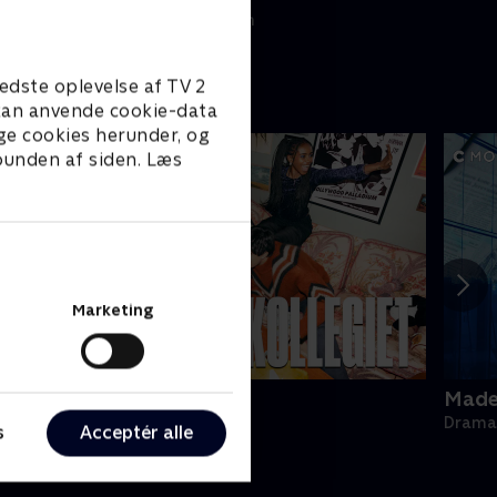
8. juni 2006 • 28 min
edste oplevelse af TV 2
e kan anvende cookie-data
ge cookies herunder, og
 bunden af siden. Læs
Marketing
ollegiet
Made 
rama • 1 sæsoner
Drama 
s
Acceptér alle