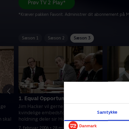
Prøv TV 2 Play*
*Kræver pakken Favorit. Administrer dit abonnement på Mi
Sæson 1
Sæson 2
Sæson 3
1. Equal Opportunities
2. The C
lge
Jim Hacker vil gerne have flere
Jim Hacker
Samtykke
kvindelige embedsfolk, men den
om civilfo
n skal
holdning deler sir Humphrey ikke.
interview
journalist.
7. februar 2006 • 28 min