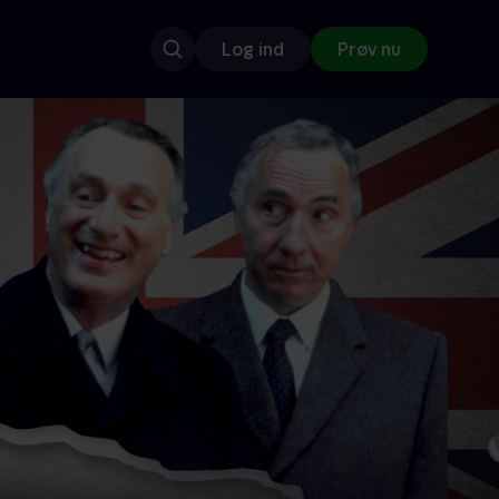
Log ind
Prøv nu