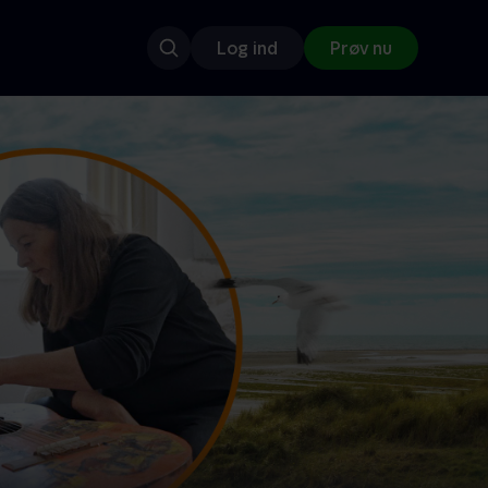
Log ind
Prøv nu