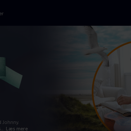
er
d Johnny.
s
...
Læs mere