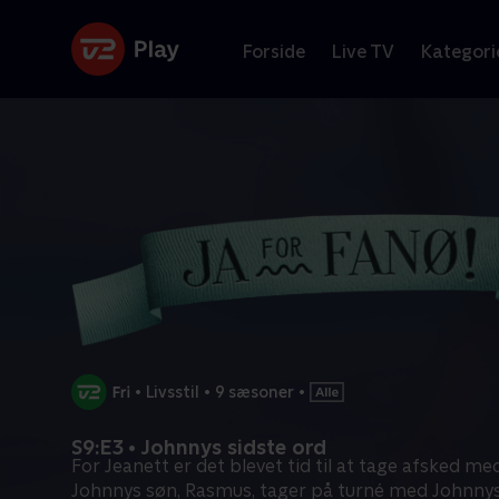
Forside
Live TV
Kategori
•
Livsstil
•
9 sæsoner
•
S9:E3 • Johnnys sidste ord
For Jeanett er det blevet tid til at tage afsked me
Johnnys søn, Rasmus, tager på turné med Johnny