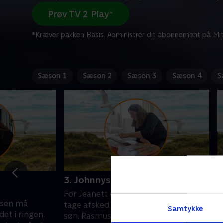
Prøv TV 2 Play*
*Kræver pakken Basis. Administrer dit abonnement på Mit
Sæson 1
Sæson 2
Sæson 3
Sæson 4
S
3. Johnnys sidste ord
4
m
For Jeanett er det blevet tid til at
ssen må
J
tage afsked med Johnny. Johnnys
Samtykke
et i ringen.
g
søn, Rasmus, tager på turné med