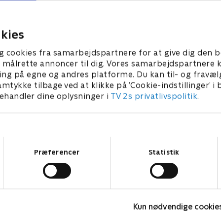
acob Haugaard. Efter mange
frivillige bliver sat 
dfordringer er Realens signatur-
devisen: Hvis der er
uldchokolade klar.
der også indeni.
0. november 2025 • 28 min
17. november 2025 • 
kies
g cookies fra samarbejdspartnere for at give dig den b
l at målrette annoncer til dig. Vores samarbejdspartner
ing på egne og andres platforme. Du kan til- og fravæl
amtykke tilbage ved at klikke på ’Cookie-indstillinger’ i
handler dine oplysninger i
TV 2s privatlivspolitik
.
Samtykkevalg
Præferencer
Statistik
Helt sort
M
Kun nødvendige cookie
Livsstil • 7 sæsoner
L