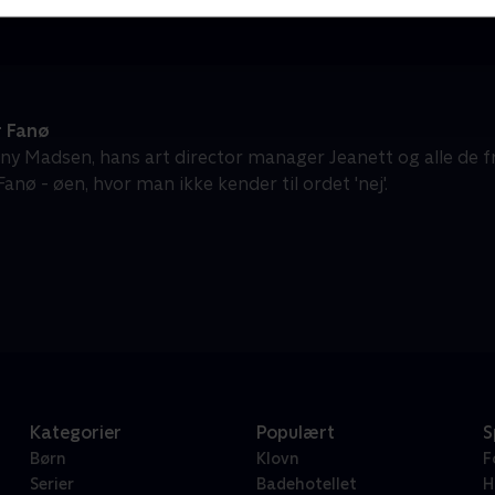
r Fanø
y Madsen, hans art director manager Jeanett og alle de friv
Fanø - øen, hvor man ikke kender til ordet 'nej'.
Kategorier
Populært
S
Børn
Klovn
F
Serier
Badehotellet
H