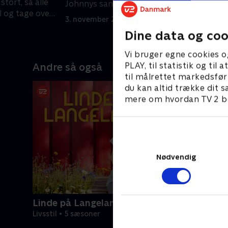
stort, så alle
J
Johnnys sange. Og Johnny selv får det
il og tage over
u
sidste ord.
3. november 2025 • 29 min
g
1
Dine data og coo
Vi bruger egne cookies o
PLAY, til statistik og ti
Andre så også
til målrettet markedsfør
du kan altid trække dit s
mere om hvordan TV 2 be
Nødvendig
Linde på Langeland
Livsstil • 5 sæsoner