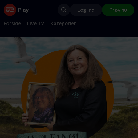
Log ind
Prøv nu
Forside
Live TV
Kategorier