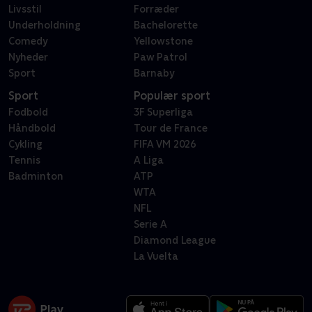
Livsstil
Forræder
Underholdning
Bachelorette
Comedy
Yellowstone
Nyheder
Paw Patrol
Sport
Barnaby
Sport
Populær sport
Fodbold
3F Superliga
Håndbold
Tour de France
Cykling
FIFA VM 2026
Tennis
A Liga
Badminton
ATP
WTA
NFL
Serie A
Diamond League
La Vuelta