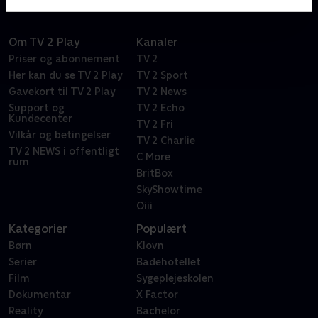
Om TV 2 Play
Kanaler
Priser og abonnement
TV 2
Her kan du se TV 2 Play
TV 2 Sport
Gavekort til TV 2 Play
TV 2 News
Support og
TV 2 Echo
Kundecenter
TV 2 Fri
Vilkår og betingelser
TV 2 Charlie
TV 2 NEWS i offentligt
C More
rum
BritBox
SkyShowtime
Oiii
Kategorier
Populært
Børn
Klovn
Serier
Badehotellet
Film
Sygeplejeskolen
Dokumentar
X Factor
Reality
Bachelor