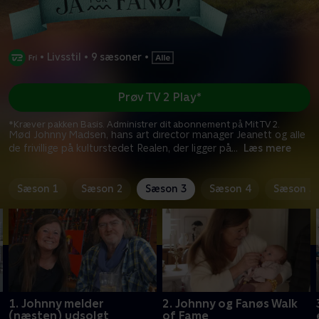
•
Livsstil
•
9 sæsoner
•
Prøv TV 2 Play*
*Kræver pakken Basis. Administrer dit abonnement på Mit TV 2.
Mød Johnny Madsen, hans art director manager Jeanett og alle
de frivillige på kulturstedet Realen, der ligger på
...
Læs mere
Sæson 1
Sæson 2
Sæson 3
Sæson 4
Sæson 5
1. Johnny melder
2. Johnny og Fanøs Walk
(næsten) udsolgt
of Fame