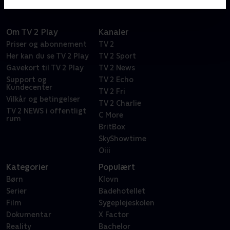
Om TV 2 Play
Kanaler
Priser og abonnement
TV 2
Her kan du se TV 2 Play
TV 2 Sport
Gavekort til TV 2 Play
TV 2 News
Support og
TV 2 Echo
Kundecenter
TV 2 Fri
Vilkår og betingelser
TV 2 Charlie
TV 2 NEWS i offentligt
C More
rum
BritBox
SkyShowtime
Oiii
Kategorier
Populært
Børn
Klovn
Serier
Badehotellet
Film
Sygeplejeskolen
Dokumentar
X Factor
Reality
Bachelor