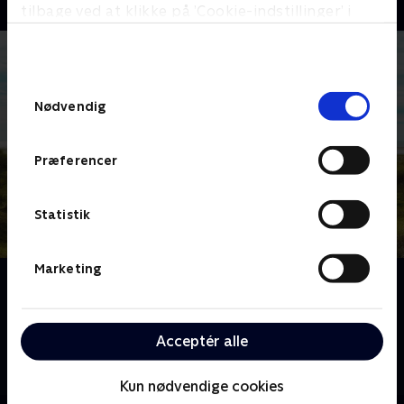
tilbage ved at klikke på ’Cookie-indstillinger’ i
bunden af siden. Læs mere om hvordan TV 2
behandler dine oplysninger i
TV 2s privatlivspolitik
.
Samtykkevalg
Nødvendig
Præferencer
Statistik
Marketing
Om Ja for Fanø
Mød Johnny Madsen, hans art director manager
Jeanett og alle de frivillige på kulturstedet Realen, der
Acceptér alle
ligger på Fanø - øen, hvor man ikke kender til ordet
'nej'.
Kun nødvendige cookies