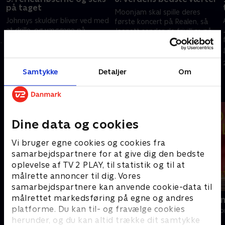
på taget
Moonjam skal spille deres
Johnnys skulder bliver ved med
første koncert på Realen, så
at drille, og væggene på
Jeanett sender de frivillige på
Madsens Galleri er tomme. Så
værtskursus hos Jacob
Jeanett finder et par
Fauerby. Selv må hun akut til
26. november 2024 • 29 min
ferieafløsere, så der igen
tandlægen.
19. november 2024 • 28 min
kommer kunst på væggene.
Samtykke
Detaljer
Om
Andre så også
Dine data og cookies
Vi bruger egne cookies og cookies fra
samarbejdspartnere for at give dig den bedste
oplevelse af TV 2 PLAY, til statistik og til at
målrette annoncer til dig. Vores
samarbejdspartnere kan anvende cookie-data til
målrettet markedsføring på egne og andres
Helt sort
Linde på La
platforme. Du kan til- og fravælge cookies
Livsstil • 7 sæsoner
Livsstil • 5 sæs
herunder, og du kan altid trække dit samtykke