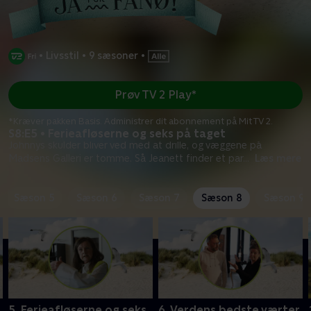
•
Livsstil
•
9 sæsoner
•
Prøv TV 2 Play*
*Kræver pakken Basis. Administrer dit abonnement på Mit TV 2.
S8:E5 • Ferieafløserne og seks på taget
Johnnys skulder bliver ved med at drille, og væggene på
Madsens Galleri er tomme. Så Jeanett finder et par
...
Læs mere
Sæson 5
Sæson 6
Sæson 7
Sæson 8
Sæson 9
5. Ferieafløserne og seks
6. Verdens bedste værter