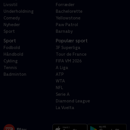
Livsstil
Forræder
Underholdning
Bachelorette
Comedy
Yellowstone
Nyheder
Paw Patrol
Sport
Barnaby
Sport
Populær sport
Fodbold
3F Superliga
Håndbold
Tour de France
Cykling
FIFA VM 2026
Tennis
A Liga
Badminton
ATP
WTA
NFL
Serie A
Diamond League
La Vuelta