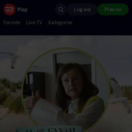
Log ind
Prøv nu
Forside
Live TV
Kategorier