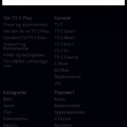
Om TV 2 Play
Kanaler
Priser og abonnement
TV 2
Her kan du se TV 2 Play
TV 2 Sport
Gavekort til TV 2 Play
TV 2 News
Support og
TV 2 Echo
Kundecenter
TV 2 Fri
Vilkår og betingelser
TV 2 Charlie
TV 2 NEWS i offentligt
C More
rum
BritBox
SkyShowtime
Oiii
Kategorier
Populært
Børn
Klovn
Serier
Badehotellet
Film
Sygeplejeskolen
Dokumentar
X Factor
Reality
Bachelor