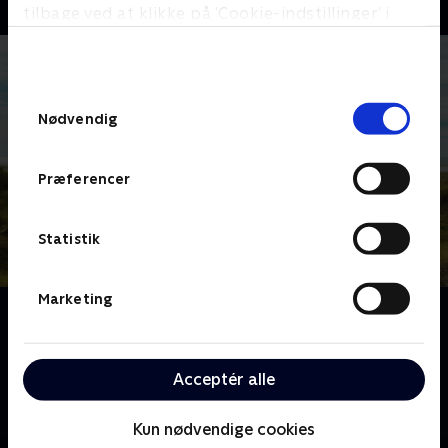
tilbage ved at klikke på ’Cookie-indstillinger’ i
bunden af siden. Læs mere om hvordan TV 2
behandler dine oplysninger i
TV 2s privatlivspolitik
.
Samtykkevalg
Nødvendig
Præferencer
Statistik
Marketing
Om Ja for Fanø
Mød Johnny Madsen, hans art director manager
Jeanett og alle de frivillige på kulturstedet Realen, der
Acceptér alle
ligger på Fanø - øen, hvor man ikke kender til ordet
'nej'.
Kun nødvendige cookies