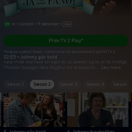
•
Livsstil
•
9 sæsoner
•
Prøv TV 2 Play*
*Kræver pakken Basis. Administrer dit abonnement på Mit TV 2.
S2:E5 • Johnny går kold
Fanø Pride skal have sin egen øl, så Jeanett og en af de frivillige,
'Munken', besøger Fanø Bryghus for at beslutte,
...
Læs mere
Sæson 1
Sæson 2
Sæson 3
Sæson 4
Sæson 5
5. Johnny går kold
6. Johnny boykotter