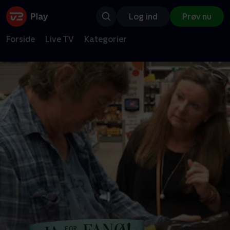
Log ind
Prøv nu
Forside
Live TV
Kategorier