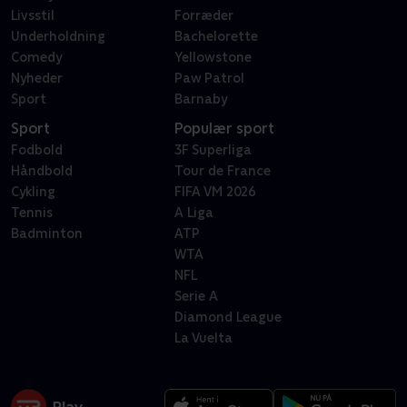
Livsstil
Forræder
Underholdning
Bachelorette
Comedy
Yellowstone
Nyheder
Paw Patrol
Sport
Barnaby
Sport
Populær sport
Fodbold
3F Superliga
Håndbold
Tour de France
Cykling
FIFA VM 2026
Tennis
A Liga
Badminton
ATP
WTA
NFL
Serie A
Diamond League
La Vuelta