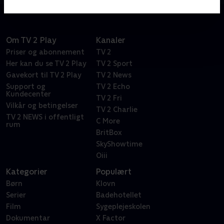
Om TV 2 Play
Kanaler
Priser og abonnement
TV 2
Her kan du se TV 2 Play
TV 2 Sport
Gavekort til TV 2 Play
TV 2 News
Support og
TV 2 Echo
Kundecenter
TV 2 Fri
Vilkår og betingelser
TV 2 Charlie
TV 2 NEWS i offentligt
C More
rum
BritBox
SkyShowtime
Oiii
Kategorier
Populært
Børn
Klovn
Serier
Badehotellet
Film
Sygeplejeskolen
Dokumentar
X Factor