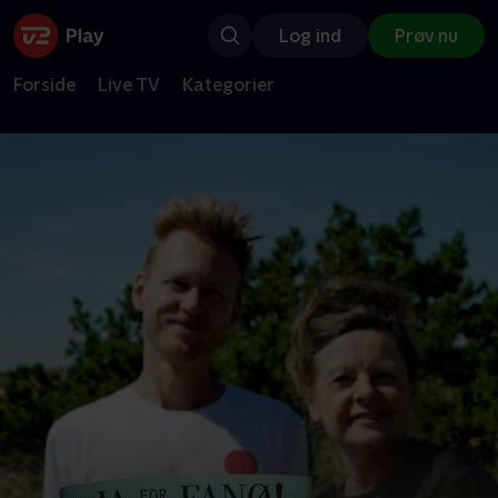
Log ind
Prøv nu
Forside
Live TV
Kategorier