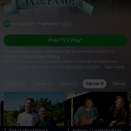
•
Livsstil
•
9 sæsoner
•
Prøv TV 2 Play*
*Kræver pakken Basis. Administrer dit abonnement på Mit TV 2.
S4:E1 • Total afspritning
Første arrangement på Realen efter lockdown er med Huxi
Bach, og han må for alt i verden ikke blive smittet,
...
Læs mere
Sæson 1
Sæson 2
Sæson 3
Sæson 4
Sæson 5
1. Total afspritning
2. Johnny i underbukser