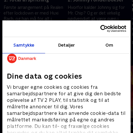
Første arrangement på Realen
Hvorfor kalder Johnny sig for
r
efter lockdown er med Huxi
Mr. Chip? Og er det virkelig
Bach, og han må for alt i
nødvendigt at være pæn i
verden ikke blive smittet, imens
radioen? Café Hack og Søs
han er gæst på Realen.
Egelind gæster Realen.
3. november 2020 • 29 min
10. november 2020 • 30 min
Samtykke
Detaljer
Om
Andre så også
Dine data og cookies
Vi bruger egne cookies og cookies fra
samarbejdspartnere for at give dig den bedste
oplevelse af TV 2 PLAY, til statistik og til at
målrette annoncer til dig. Vores
samarbejdspartnere kan anvende cookie-data til
målrettet markedsføring på egne og andres
Helt sort
Linde på La
platforme. Du kan til- og fravælge cookies
Livsstil • 7 sæsoner
Livsstil • 5 sæs
herunder, og du kan altid trække dit samtykke