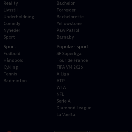
Reality
Bachelor
Livsstil
Forræder
Underholdning
Bachelorette
Comedy
Yellowstone
Nyheder
Paw Patrol
Sport
Barnaby
Sport
Populær sport
Fodbold
3F Superliga
Håndbold
Tour de France
Cykling
FIFA VM 2026
Tennis
A Liga
Badminton
ATP
WTA
NFL
Serie A
Diamond League
La Vuelta