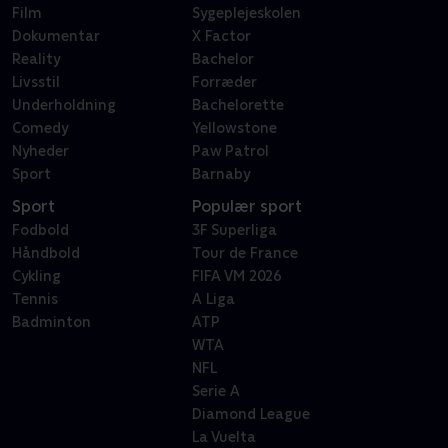
Film
Sygeplejeskolen
Dokumentar
X Factor
Reality
Bachelor
Livsstil
Forræder
Underholdning
Bachelorette
Comedy
Yellowstone
Nyheder
Paw Patrol
Sport
Barnaby
Sport
Populær sport
Fodbold
3F Superliga
Håndbold
Tour de France
Cykling
FIFA VM 2026
Tennis
A Liga
Badminton
ATP
WTA
NFL
Serie A
Diamond League
La Vuelta