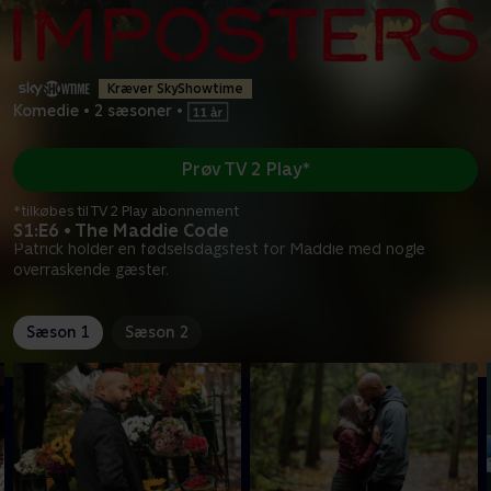
Kræver SkyShowtime
Komedie
•
2 sæsoner
•
Prøv TV 2 Play*
*tilkøbes til TV 2 Play abonnement
S1:E6 • The Maddie Code
Patrick holder en fødselsdagsfest for Maddie med nogle
overraskende gæster.
Sæson 1
Sæson 2