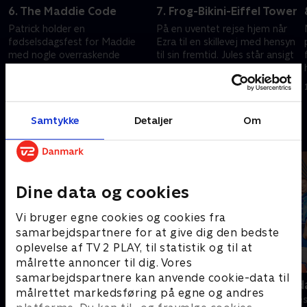
6. The Maddie Code
7. Frog-Bikini-Eiffel Tower
Patrick holder en
På en uventet rejse hjem når
fødselsdagsfest for Maddie
Ezra til en skillevej med hensyn
med nogle overraskende
til sin fremtid. Jules står ansigt
gæster.
til ansigt med sin fortid.
16. september 2025 • 40 min
16. september 2025 • 39 min
Samtykke
Detaljer
Om
Andre så også
Dine data og cookies
Vi bruger egne cookies og cookies fra
samarbejdspartnere for at give dig den bedste
oplevelse af TV 2 PLAY, til statistik og til at
målrette annoncer til dig. Vores
samarbejdspartnere kan anvende cookie-data til
Nynne
Robssons (da
målrettet markedsføring på egne og andres
Komedie • 1 sæsoner
Komedie • 1 sæ