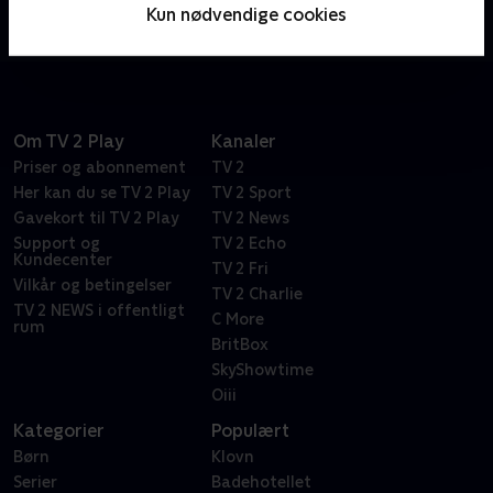
penge og med lige akkurat nok kompromitterende
Kun nødvendige cookies
information til at sikre, at de aldrig går til politiet.
Om TV 2 Play
Kanaler
Priser og abonnement
TV 2
Her kan du se TV 2 Play
TV 2 Sport
Gavekort til TV 2 Play
TV 2 News
Support og
TV 2 Echo
Kundecenter
TV 2 Fri
Vilkår og betingelser
TV 2 Charlie
TV 2 NEWS i offentligt
C More
rum
BritBox
SkyShowtime
Oiii
Kategorier
Populært
Børn
Klovn
Serier
Badehotellet