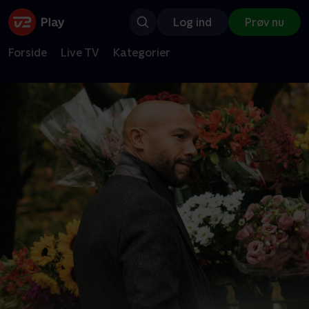
Log ind
Prøv nu
Forside
Live TV
Kategorier