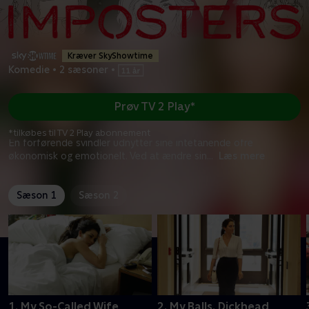
Kræver SkyShowtime
Komedie
•
2 sæsoner
•
Prøv TV 2 Play*
*tilkøbes til TV 2 Play abonnement
En forførende svindler udnytter sine intetanende ofre
økonomisk og emotionelt. Ved at ændre sin
...
Læs mere
Sæson 1
Sæson 2
1. My So-Called Wife
2. My Balls, Dickhead