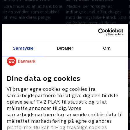
Ezra finder ud af, at hans kone
Maddie, der forsøger at
er en svindler, som er stukket
indfange et nyt offer, drages
af med alle deres penge.
mod den mystiske Patrick. Ezra
og Richard lærer, at det er
16. september 2025 • 43 min
sværere at være svindler, end
16. september 2025 • 41 min
som så.
Samtykke
Detaljer
Om
Andre så også
Dine data og cookies
Vi bruger egne cookies og cookies fra
samarbejdspartnere for at give dig den bedste
oplevelse af TV 2 PLAY, til statistik og til at
målrette annoncer til dig. Vores
Robssons (dansk tale)
Bert (dansk 
samarbejdspartnere kan anvende cookie-data til
målrettet markedsføring på egne og andres
Komedie • 1 sæsoner
Komedie • 1 sæ
platforme. Du kan til- og fravælge cookies