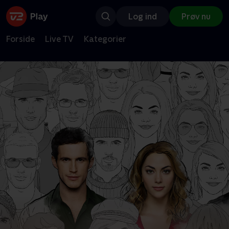
Log ind
Prøv nu
Forside
Live TV
Kategorier