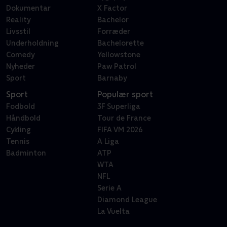
Dokumentar
X Factor
Reality
Bachelor
Livsstil
Forræder
Underholdning
Bachelorette
Comedy
Yellowstone
Nyheder
Paw Patrol
Sport
Barnaby
Sport
Populær sport
Fodbold
3F Superliga
Håndbold
Tour de France
Cykling
FIFA VM 2026
Tennis
A Liga
Badminton
ATP
WTA
NFL
Serie A
Diamond League
La Vuelta