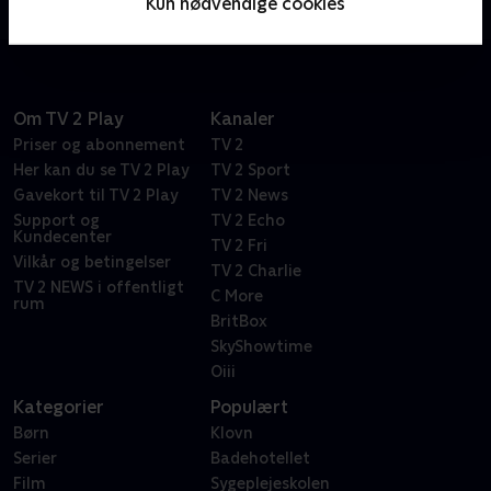
Kun nødvendige cookies
information til at sikre, at de aldrig går til politiet.
Om TV 2 Play
Kanaler
Priser og abonnement
TV 2
Her kan du se TV 2 Play
TV 2 Sport
Gavekort til TV 2 Play
TV 2 News
Support og
TV 2 Echo
Kundecenter
TV 2 Fri
Vilkår og betingelser
TV 2 Charlie
TV 2 NEWS i offentligt
C More
rum
BritBox
SkyShowtime
Oiii
Kategorier
Populært
Børn
Klovn
Serier
Badehotellet
Film
Sygeplejeskolen