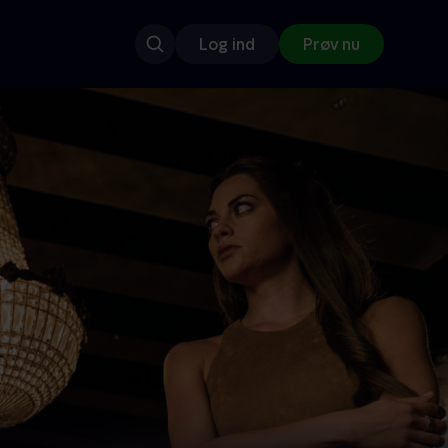
Log ind
Prøv nu