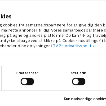
Jules står ansigt til ansigt 
fortid.
ber 2025 • 40 min
16. september 2025 • 39 min
kies
g cookies fra samarbejdspartnere for at give dig den b
l at målrette annoncer til dig. Vores samarbejdspartner
ing på egne og andres platforme. Du kan til- og fravæl
amtykke tilbage ved at klikke på ’Cookie-indstillinger’ i
handler dine oplysninger i
TV 2s privatlivspolitik
.
Samtykkevalg
Præferencer
Statistik
Robssons (dansk tale)
B
Kun nødvendige cookie
Komedie • 1 sæsoner
K