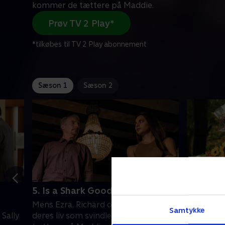
kommer de tættere på Maddie.
Prøv TV 2 Play*
*tilkøbes til TV 2 Play abonnement
Sæson 1
Sæson 2
5. Is a Shark Good or Bad?
6. The 
Mens Ezra, Richard og Jules nyder
Patrick h
Samtykke
Sally
deres liv som svindlere, kommer de
Maddie m