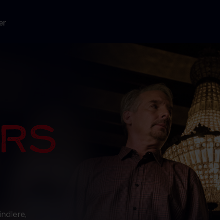
er
indlere,