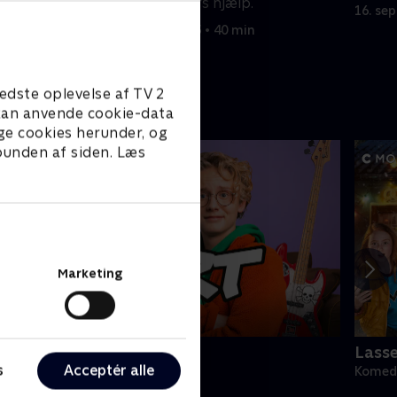
med sin
brug for Bumblers hjælp.
16. se
16. september 2025 • 40 min
edste oplevelse af TV 2
e kan anvende cookie-data
ge cookies herunder, og
 bunden af siden. Læs
Marketing
ert (dansk tale)
Lass
s
Acceptér alle
omedie • 1 sæsoner
Komedi