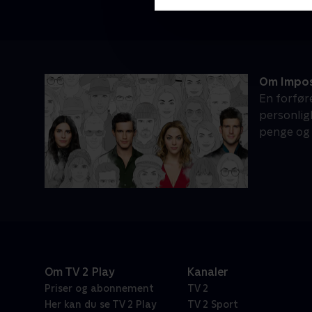
Om Impos
En forfør
personlig
penge og m
Om TV 2 Play
Kanaler
Priser og abonnement
TV 2
Her kan du se TV 2 Play
TV 2 Sport