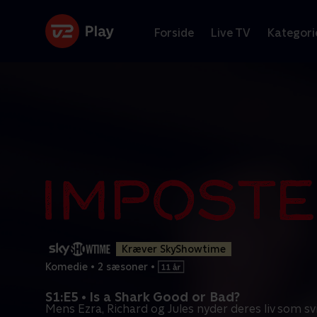
Forside
Live TV
Kategori
Kræver SkyShowtime
Komedie
•
2 sæsoner
•
S1:E5 • Is a Shark Good or Bad?
Mens Ezra, Richard og Jules nyder deres liv som sv