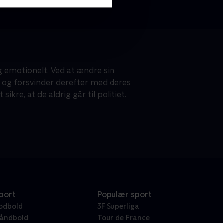
 emotionelt. Ved at ændre sin
e og forsvinder derefter med deres
re, at de aldrig går til politiet.
port
Populær sport
odbold
3F Superliga
åndbold
Tour de France