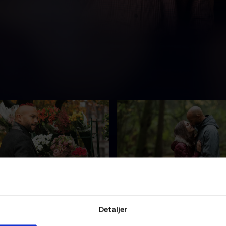
Maddie Code
7. Frog-Bikini-Eiffel Tow
older en fødselsdagsfest for
På en uventet rejse hjem når
Detaljer
ed nogle overraskende
en skillevej med hensyn til s