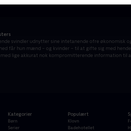
ters
ende svindler udnytter sine intetanende ofre økonomisk og
hed får hun mænd – og kvinder – til at gifte sig med hend
ed lige akkurat nok kompromitterende information til at sik
Kategorier
Populært
S
Børn
Klovn
F
Serier
Badehotellet
H