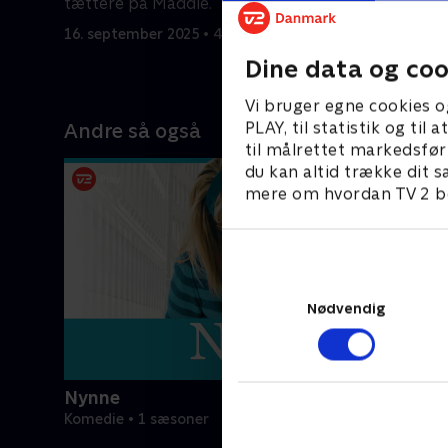
tættere på Maddie.
gæster.
16. september 2025 • 40 min
16. septem
Dine data og coo
Vi bruger egne cookies o
PLAY, til statistik og ti
Andre så også
til målrettet markedsfør
du kan altid trække dit s
mere om hvordan TV 2 be
Nødvendig
Nynne
Komedie • 1 sæsoner