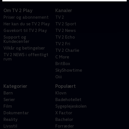
Om TV 2 Play
Kanaler
Priser og abonnement
TV 2
Her kan du se TV 2 Play
TV 2 Sport
Gavekort til TV 2 Play
TV 2 News
Support og
TV 2 Echo
Kundecenter
TV 2 Fri
Vilkår og betingelser
TV 2 Charlie
TV 2 NEWS i offentligt
C More
rum
BritBox
SkyShowtime
Oiii
Kategorier
Populært
Børn
Klovn
Serier
Badehotellet
Film
Sygeplejeskolen
Dokumentar
X Factor
Reality
Bachelor
Livsstil
Forræder