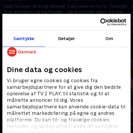
Carly forsøger at bruge arbejde
Carly dater en ny fyr i forsøget
p
til at distrahere sig fra Freddie,
på at komme videre fra sine
men Paul mener, personligt
nyligt erkendte følelser for
drama er godt tv.
Freddie
12. oktober 2023 • 22 min
12. oktober 2023 • 22 min
Samtykke
Detaljer
Om
Andre så også
Dine data og cookies
Vi bruger egne cookies og cookies fra
samarbejdspartnere for at give dig den bedste
oplevelse af TV 2 PLAY, til statistik og til at
målrette annoncer til dig. Vores
samarbejdspartnere kan anvende cookie-data til
målrettet markedsføring på egne og andres
Robssons (dansk tale)
LasseMajas 
platforme. Du kan til- og fravælge cookies
Komedie • 1 sæsoner
Komedie • 1 sæ
herunder, og du kan altid trække dit samtykke
tilbage ved at klikke på ’Cookie-indstillinger’ i