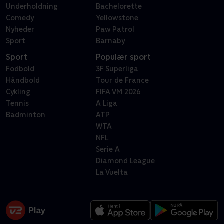
Underholdning
Bachelorette
Comedy
Yellowstone
Nyheder
Paw Patrol
Sport
Barnaby
Sport
Populær sport
Fodbold
3F Superliga
Håndbold
Tour de France
Cykling
FIFA VM 2026
Tennis
A Liga
Badminton
ATP
WTA
NFL
Serie A
Diamond League
La Vuelta