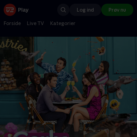
Log ind
Prøv nu
Forside
Live TV
Kategorier