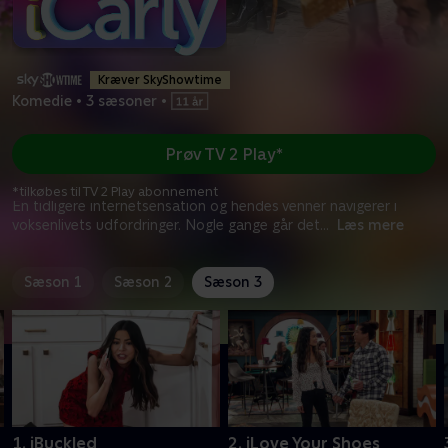
Kræver SkyShowtime
Komedie
•
3 sæsoner
•
Prøv TV 2 Play*
*tilkøbes til TV 2 Play abonnement
En tidligere internetsensation og hendes venner navigerer i
voksenlivets udfordringer. Nogle gange går det
...
Læs mere
Sæson 1
Sæson 2
Sæson 3
1. iBuckled
2. iLove Your Shoes