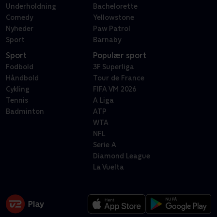
Underholdning
Bachelorette
Comedy
Yellowstone
Nyheder
Paw Patrol
Sport
Barnaby
Sport
Populær sport
Fodbold
3F Superliga
Håndbold
Tour de France
Cykling
FIFA VM 2026
Tennis
A Liga
Badminton
ATP
WTA
NFL
Serie A
Diamond League
La Vuelta