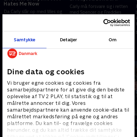
Hates Me Now
Carly må forsvare sig i retten
Da Carly slår op med Wes og
med Spencer og Freddies
Beau, og internettet vender sig
hjælp, da Lewbert vender
imod hende, faker hun et
tilbage for at søge erstatning
forhold til Freddie for at
for skader, han fik i hendes
9. april 2022 • 23 min
genvinde følgere.
gamle web show.
9. april 2022 • 22 min
Samtykke
Detaljer
Om
Andre så også
Dine data og cookies
Vi bruger egne cookies og cookies fra
samarbejdspartnere for at give dig den bedste
oplevelse af TV 2 PLAY, til statistik og til at
målrette annoncer til dig. Vores
samarbejdspartnere kan anvende cookie-data til
målrettet markedsføring på egne og andres
Robssons (dansk tale)
LasseMajas 
platforme. Du kan til- og fravælge cookies
Komedie • 1 sæsoner
Komedie • 1 sæ
herunder, og du kan altid trække dit samtykke
tilbage ved at klikke på ’Cookie-indstillinger’ i