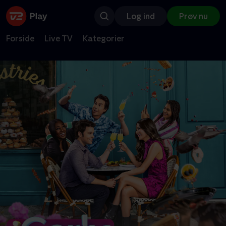
Log ind
Prøv nu
Forside
Live TV
Kategorier