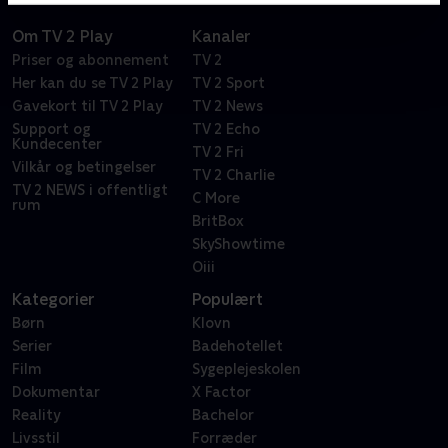
Om TV 2 Play
Kanaler
Priser og abonnement
TV 2
Her kan du se TV 2 Play
TV 2 Sport
Gavekort til TV 2 Play
TV 2 News
Support og
TV 2 Echo
Kundecenter
TV 2 Fri
Vilkår og betingelser
TV 2 Charlie
TV 2 NEWS i offentligt
C More
rum
BritBox
SkyShowtime
Oiii
Kategorier
Populært
Børn
Klovn
Serier
Badehotellet
Film
Sygeplejeskolen
Dokumentar
X Factor
Reality
Bachelor
Livsstil
Forræder