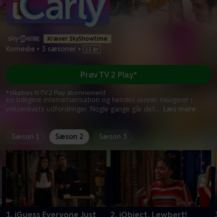
Kræver SkyShowtime
Komedie
•
3 sæsoner
•
Prøv TV 2 Play*
*tilkøbes til TV 2 Play abonnement
En tidligere internetsensation og hendes venner navigerer i
voksenlivets udfordringer. Nogle gange går det
...
Læs mere
Sæson 1
Sæson 2
Sæson 3
1. iGuess Everyone Just
2. iObject, Lewbert!