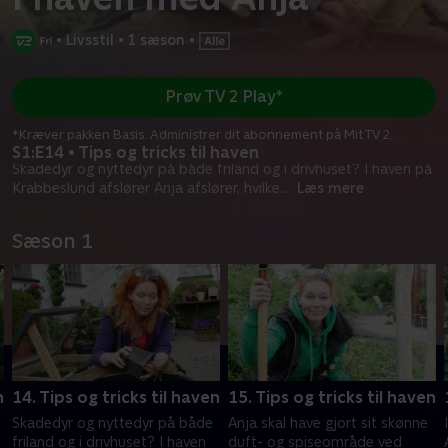
•
Livsstil
•
1 sæson
•
Prøv TV 2 Play*
*Kræver pakken Basis. Administrer dit abonnement på Mit TV 2.
S1:E14 • Tips og tricks til haven
Skadedyr og nyttedyr på både friland og i drivhuset? I haven på
Krabbeslund afslører Anja afslører, hvilke
...
Læs mere
Sæson 1
n
14. Tips og tricks til haven
15. Tips og tricks til haven
Skadedyr og nyttedyr på både
Anja skal have gjort sit skønne
n
friland og i drivhuset? I haven
duft- og spiseområde ved