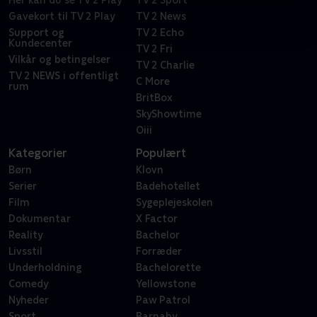
Her kan du se TV 2 Play
TV 2 Sport
Gavekort til TV 2 Play
TV 2 News
Support og
TV 2 Echo
Kundecenter
TV 2 Fri
Vilkår og betingelser
TV 2 Charlie
TV 2 NEWS i offentligt
C More
rum
BritBox
SkyShowtime
Oiii
Kategorier
Populært
Børn
Klovn
Serier
Badehotellet
Film
Sygeplejeskolen
Dokumentar
X Factor
Reality
Bachelor
Livsstil
Forræder
Underholdning
Bachelorette
Comedy
Yellowstone
Nyheder
Paw Patrol
Sport
Barnaby