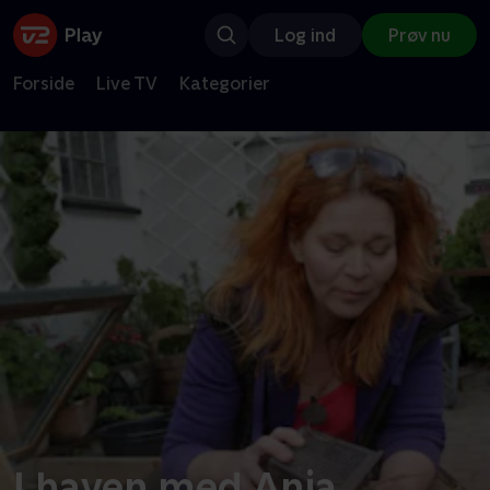
Log ind
Prøv nu
Forside
Live TV
Kategorier
I haven med Anja