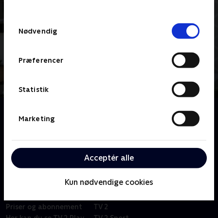
behandler dine oplysninger i
TV 2s privatlivspolitik
.
Samtykkevalg
Nødvendig
Præferencer
Statistik
Om I haven med Anja
Marketing
Se med og få masser af gode tips til drivhuset,
blomsterhaven, køkkenhaven og gårdhaven, når TV 2
FRI går 'I haven med Anja'.
Acceptér alle
Kun nødvendige cookies
Om TV 2 Play
Kanaler
Priser og abonnement
TV 2