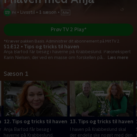
•
Livsstil
•
1 sæson
•
Prøv TV 2 Play*
*Kræver pakken Basis. Administrer dit abonnement på Mit TV 2.
S1:E12 • Tips og tricks til haven
Anja Barfod får besøg i haverne på Krabbeslund. Pæonekspert
Karin Nielsen, der ved en masse om forskellen på
...
Læs mere
Sæson 1
n
12. Tips og tricks til haven
13. Tips og tricks til haven
r
Anja Barfod får besøg i
I haven på Krabbeslund skal
haverne på Krabbeslund.
der endelig ske noget med den