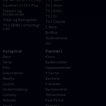
Her kan du se TV 2 Play
TV 2 Sport
Gavekort til TV 2 Play
TV 2 News
Support og
TV 2 Echo
Kundecenter
TV 2 Fri
Vilkår og betingelser
TV 2 Charlie
TV 2 NEWS i offentligt
C More
rum
BritBox
SkyShowtime
Oiii
Kategorier
Populært
Børn
Klovn
Serier
Badehotellet
Film
Sygeplejeskolen
Dokumentar
X Factor
Reality
Bachelor
Livsstil
Forræder
Underholdning
Bachelorette
Comedy
Yellowstone
Nyheder
Paw Patrol
Sport
Barnaby