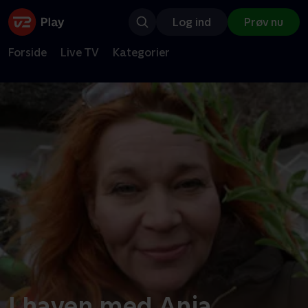
Log ind
Prøv nu
Forside
Live TV
Kategorier
I haven med Anja