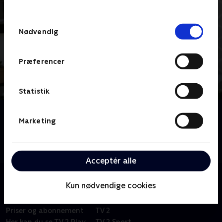
behandler dine oplysninger i
TV 2s privatlivspolitik
.
Samtykkevalg
Nødvendig
Præferencer
Statistik
Om I haven med Anja
Marketing
Se med og få masser af gode tips til drivhuset,
blomsterhaven, køkkenhaven og gårdhaven, når TV 2
FRI går 'I haven med Anja'.
Acceptér alle
Kun nødvendige cookies
Om TV 2 Play
Kanaler
Priser og abonnement
TV 2