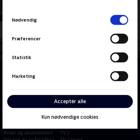
behandler dine oplysninger i
TV 2s privatlivspolitik
.
Samtykkevalg
Nødvendig
Præferencer
Statistik
Om I haven med Anja
Marketing
Se med og få masser af gode tips til drivhuset,
blomsterhaven, køkkenhaven og gårdhaven, når TV 2
FRI går 'I haven med Anja'.
Acceptér alle
Kun nødvendige cookies
Om TV 2 Play
Kanaler
Priser og abonnement
TV 2