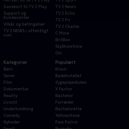
Her kan du se TV 2 Play
TV 2 Sport
Gavekort til TV 2 Play
TV 2 News
Support og
TV 2 Echo
Kundecenter
TV 2 Fri
Vilkår og betingelser
TV 2 Charlie
TV 2 NEWS i offentligt
C More
rum
BritBox
SkyShowtime
Oiii
Kategorier
Populært
Børn
Klovn
Serier
Badehotellet
Film
Sygeplejeskolen
Dokumentar
X Factor
Reality
Bachelor
Livsstil
Forræder
Underholdning
Bachelorette
Comedy
Yellowstone
Nyheder
Paw Patrol
Sport
Barnaby