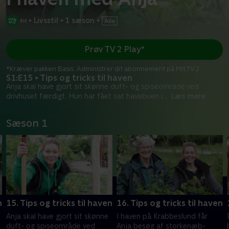
•
Livsstil
•
1 sæson
•
Prøv TV 2 Play*
*Kræver pakken Basis. Administrer dit abonnement på Mit TV 2.
S1:E15 • Tips og tricks til haven
Anja skal have gjort sit skønne duft- og spiseområde ved
drivhuset færdigt. Hun har fået sat havebuen i
...
Læs mere
Sæson 1
n
15. Tips og tricks til haven
16. Tips og tricks til haven
Anja skal have gjort sit skønne
I haven på Krabbeslund får
duft- og spiseområde ved
Anja besøg af storkenæb-