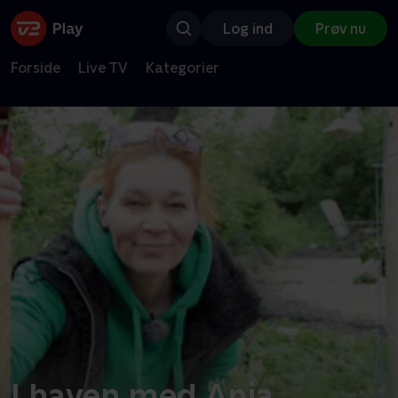
Log ind
Prøv nu
Forside
Live TV
Kategorier
I haven med Anja