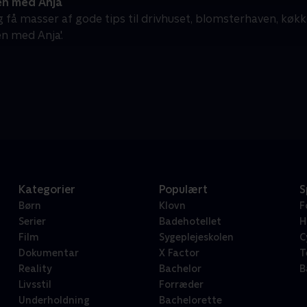
en med Anja
 få masser af gode tips til drivhuset, blomsterhaven, køk
en med Anja'.
Kategorier
Populært
S
Børn
Klovn
F
Serier
Badehotellet
H
Film
Sygeplejeskolen
C
Dokumentar
X Factor
T
Reality
Bachelor
B
Livsstil
Forræder
Underholdning
Bachelorette