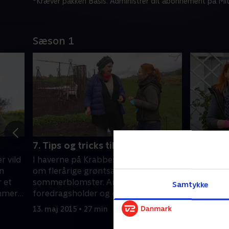
*Kræver pakken Basis. Administrer dit abonnement på Mit
Sæson 1
7. Tips og tricks til haven
8. Tips o
r vild
I haverne på Krabbeslund handler det
I haverne
n
om flerårige grøntsager og
om staude
 et
sommerblomster. Anja får besøg af
køkkenhav
Samtykke
ommer
foredragsholder og ejer af
mellem gr
 en
Fuglebjerggård, Camilla Plum, og de
lige præci
13. maj 2015 • 27 min
14. maj 20
hvor
taler om en voksende trend, der er i
gode bi-ti
f, og
haverne lige nu – nemlig flerårige
drivhuset