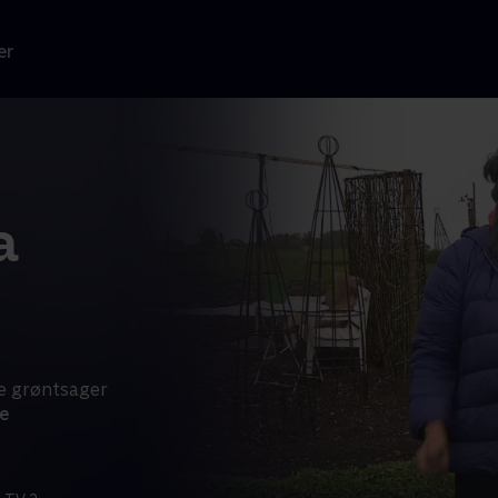
er
a
ge grøntsager
e