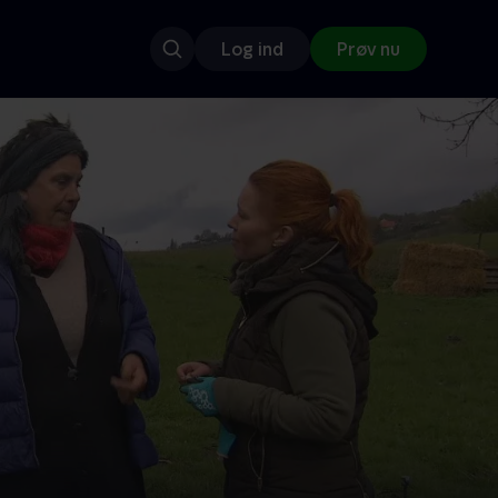
Log ind
Prøv nu