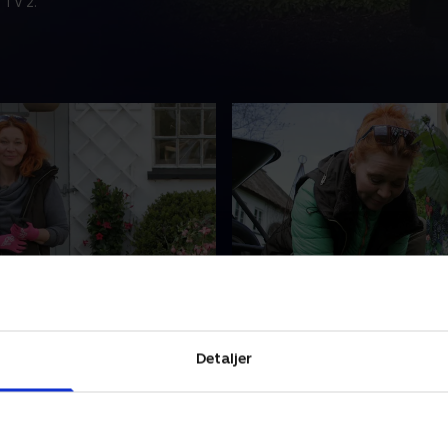
 TV 2.
g tricks til haven
9. Tips og tricks til have
 på Krabbeslund handler det
Der har været ubudne gæste
r, salater og tomater. I
grøntsager, som Anja plant
en skal der blomster
sammen med Camilla Plum.
Detaljer
øntsagerne, og Anja ved
kommer med gode råd til, 
s, hvilke blomster der er
man beskytter sine grøntsag
15 • 26 min
18. maj 2015 • 26 min
ltrækkere til køkkenhaven. I
sætter hun rødbeder i køkk
 skal tomaterne have
For enden af køkkenhaven st