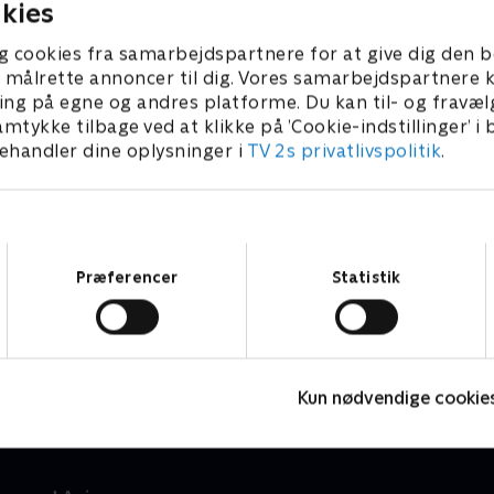
kies
, og i gårdhaven skal der
bærbuskene, og der skal og
 såbænken. I blomsterhaven
en brombærbusk, der skal 
g cookies fra samarbejdspartnere for at give dig den b
et brændende ønske om at
af en bue. I gårdhaven hand
l at målrette annoncer til dig. Vores samarbejdspartner
taudebed, der blomstrer hele
om, hvorvidt man kan dyrke
ing på egne og andres platforme. Du kan til- og fravæl
ra forår til sensommer.
krukker på sin altan eller te
amtykke tilbage ved at klikke på ’Cookie-indstillinger’ i
hvilke alternativer der findes
handler dine oplysninger i
TV 2s privatlivspolitik
.
spagnum. Se med, når Anja 
staudebedet færdigt og vise
man skal kigge efter, når m
nye stauder til blomsterbed
Samtykkevalg
Præferencer
Statistik
Kamp til hækken
H
Livsstil • 1 sæsoner
L
Kun nødvendige cookie