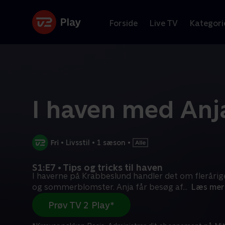
Forside
Live TV
Kategori
I haven med Anj
•
Livsstil
•
1 sæson
•
S1:E7 • Tips og tricks til haven
I haverne på Krabbeslund handler det om fleråri
og sommerblomster. Anja får besøg af
...
Læs mer
Prøv TV 2 Play*