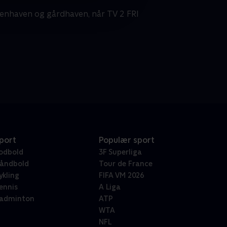
kenhaven og gårdhaven, når TV 2 FRI
port
Populær sport
odbold
3F Superliga
åndbold
Tour de France
ykling
FIFA VM 2026
ennis
A Liga
adminton
ATP
WTA
NFL