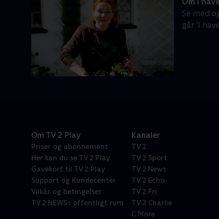
Om I hav
Se med og
går 'I hav
Om TV 2 Play
Kanaler
Priser og abonnement
TV 2
Her kan du se TV 2 Play
TV 2 Sport
Gavekort til TV 2 Play
TV 2 News
Support og Kundecenter
TV 2 Echo
Vilkår og betingelser
TV 2 Fri
TV 2 NEWS i offentligt rum
TV 2 Charlie
C More