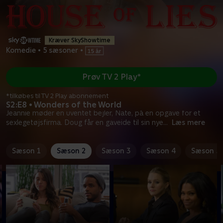
Kræver SkyShowtime
Komedie
•
5 sæsoner
•
Prøv TV 2 Play*
*tilkøbes til TV 2 Play abonnement
S2:E8 • Wonders of the World
Jeannie møder en uventet bejler, Nate, på en opgave for et
sexlegetøjsfirma. Doug får en gaveide til sin nye
...
Læs mere
Sæson 1
Sæson 2
Sæson 3
Sæson 4
Sæson 5