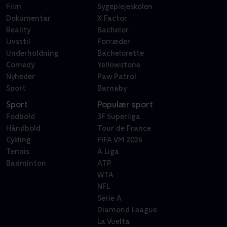
Film
Sygeplejeskolen
Dokumentar
X Factor
Reality
Bachelor
Livsstil
Forræder
Underholdning
Bachelorette
Comedy
Yellowstone
Nyheder
Paw Patrol
Sport
Barnaby
Sport
Populær sport
Fodbold
3F Superliga
Håndbold
Tour de France
Cykling
FIFA VM 2026
Tennis
A Liga
Badminton
ATP
WTA
NFL
Serie A
Diamond League
La Vuelta