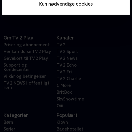
Marty og hans hold af ledelseskonsulenter det
Kun nødvendige cookies
beskidte spil.
Om TV 2 Play
Kanaler
Priser og abonnement
TV 2
Her kan du se TV 2 Play
TV 2 Sport
Gavekort til TV 2 Play
TV 2 News
Support og
TV 2 Echo
Kundecenter
TV 2 Fri
Vilkår og betingelser
TV 2 Charlie
TV 2 NEWS i offentligt
C More
rum
BritBox
SkyShowtime
Oiii
Kategorier
Populært
Børn
Klovn
Serier
Badehotellet