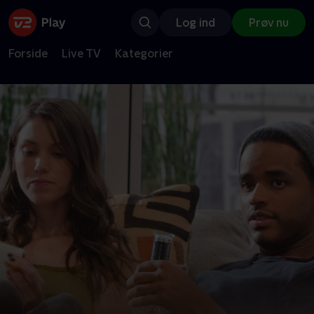
Log ind
Prøv nu
Forside
Live TV
Kategorier