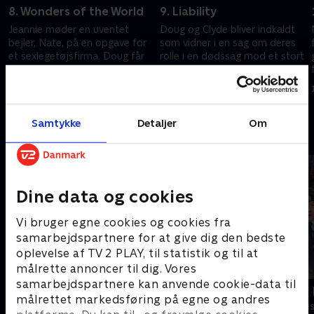
8. Wonders of the World
9. Liability
Jeannie møder en uventet
Doug og Clyde bliver indkaldt
bejler, Nate, på en opgave for
som vidner i en sag om deres
et sexlegetøjsfirma. Doug får
rolle i en dødssag mod et stort
en gaveide til sin nye kæreste
telekommunikationsselskab
1. september 2025 • 28 min
1. september 2025 • 28 min
Samtykke
Detaljer
Om
Andre så også
Dine data og cookies
Vi bruger egne cookies og cookies fra
samarbejdspartnere for at give dig den bedste
oplevelse af TV 2 PLAY, til statistik og til at
målrette annoncer til dig. Vores
samarbejdspartnere kan anvende cookie-data til
Robssons (dansk tale)
LasseMajas 
målrettet markedsføring på egne og andres
Komedie • 1 sæsoner
Komedie • 1 sæ