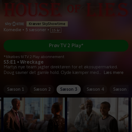
Kræver SkyShowtime
Komedie
•
5 sæsoner
•
Prøv TV 2 Play*
*tilkøbes til TV 2 Play abonnement
S3:E1 • Wreckage
Martys nye team jagter direktøren for et økosupermarked.
Doug savner det gamle hold. Clyde kæmper med
...
Læs mere
Sæson 1
Sæson 2
Sæson 3
Sæson 4
Sæson 5