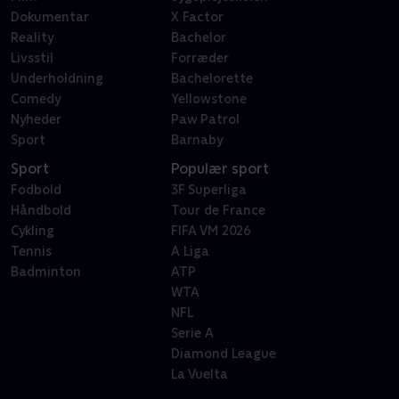
Dokumentar
X Factor
Reality
Bachelor
Livsstil
Forræder
Underholdning
Bachelorette
Comedy
Yellowstone
Nyheder
Paw Patrol
Sport
Barnaby
Sport
Populær sport
Fodbold
3F Superliga
Håndbold
Tour de France
Cykling
FIFA VM 2026
Tennis
A Liga
Badminton
ATP
WTA
NFL
Serie A
Diamond League
La Vuelta