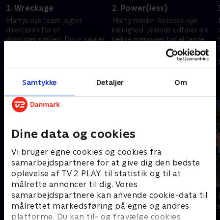
1. Wreckage
2. Power(less)
Martys nye team jagter
Marty møder Roscoes nye
direktøren for et
kærlighed. Jeannie udfører en
økosupermarked. Doug savner
række manøvrer for at lande
det gamle hold. Clyde kæmper
forsvarsministeriet som kunde.
med at arbejde for Monica.
1. juli 2021 • 26 min
1. juli 2021 • 27 min
Samtykke
Detaljer
Om
Andre så også
Dine data og cookies
Vi bruger egne cookies og cookies fra
samarbejdspartnere for at give dig den bedste
oplevelse af TV 2 PLAY, til statistik og til at
målrette annoncer til dig. Vores
samarbejdspartnere kan anvende cookie-data til
Robssons (dansk tale)
LasseMajas 
målrettet markedsføring på egne og andres
Komedie • 1 sæsoner
Komedie • 1 sæ
platforme. Du kan til- og fravælge cookies