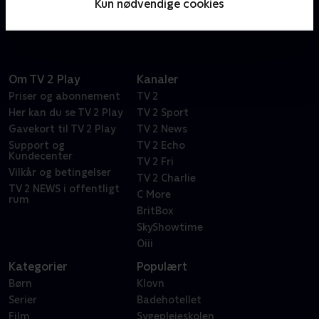
Kun nødvendige cookies
beskidte spil.
Om TV 2 Play
Kanaler
Priser og abonnement
TV 2
Her kan du se TV 2 Play
TV 2 Sport
Gavekort til TV 2 Play
TV 2 News
Support og
TV 2 Echo
Kundecenter
TV 2 Fri
Vilkår og betingelser
TV 2 Charlie
TV 2 NEWS i offentligt
C More
rum
BritBox
SkyShowtime
Oiii
Kategorier
Populært
Børn
Klovn
Serier
Badehotellet
Film
Sygeplejeskolen