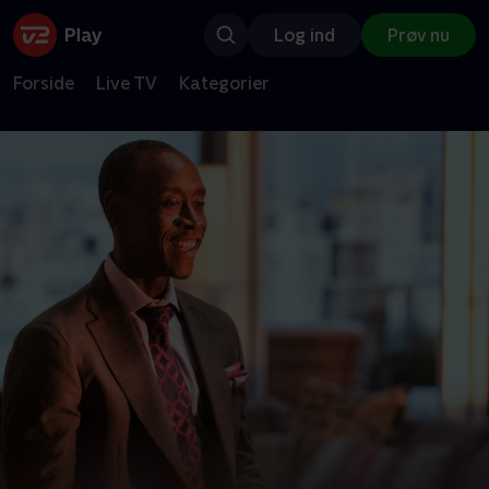
Log ind
Prøv nu
Forside
Live TV
Kategorier