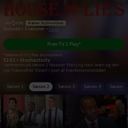
Kræver SkyShowtime
Komedie
•
5 sæsoner
•
Prøv TV 2 Play*
*tilkøbes til TV 2 Play abonnement
S2:E1 • Stochasticity
I premieren på sæson 2 tilpasser Marty og hans team sig den
nye 'Galweather Stearn' i lyset af krænkelsesskandalen
Sæson 1
Sæson 2
Sæson 3
Sæson 4
Sæson 5