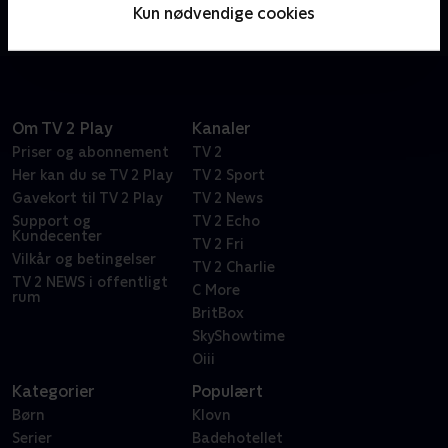
Marty og hans hold af ledelseskonsulenter det
Kun nødvendige cookies
beskidte spil.
Om TV 2 Play
Kanaler
Priser og abonnement
TV 2
Her kan du se TV 2 Play
TV 2 Sport
Gavekort til TV 2 Play
TV 2 News
Support og
TV 2 Echo
Kundecenter
TV 2 Fri
Vilkår og betingelser
TV 2 Charlie
TV 2 NEWS i offentligt
C More
rum
BritBox
SkyShowtime
Oiii
Kategorier
Populært
Børn
Klovn
Serier
Badehotellet