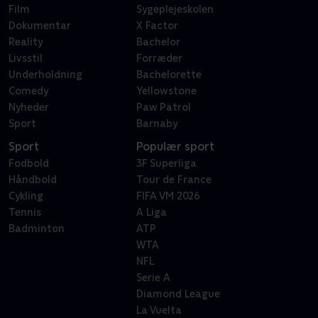
Film
Sygeplejeskolen
Dokumentar
X Factor
Reality
Bachelor
Livsstil
Forræder
Underholdning
Bachelorette
Comedy
Yellowstone
Nyheder
Paw Patrol
Sport
Barnaby
Sport
Populær sport
Fodbold
3F Superliga
Håndbold
Tour de France
Cykling
FIFA VM 2026
Tennis
A Liga
Badminton
ATP
WTA
NFL
Serie A
Diamond League
La Vuelta