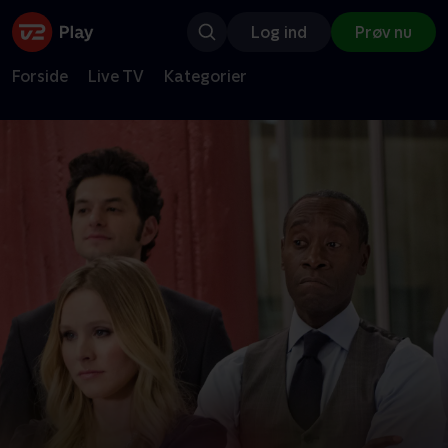
Log ind
Prøv nu
Forside
Live TV
Kategorier