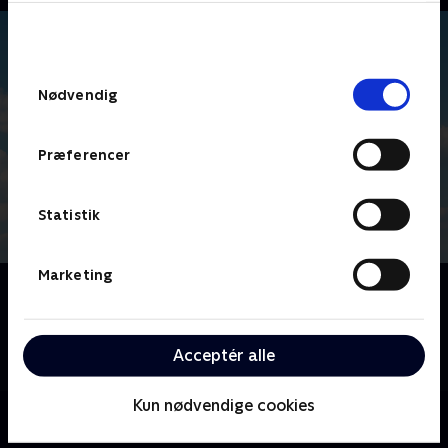
bunden af siden. Læs mere om hvordan TV 2
behandler dine oplysninger i
TV 2s privatlivspolitik
.
Samtykkevalg
Nødvendig
Præferencer
Statistik
Marketing
Om Hofleverandørerne
Kom indenfor hos 'Hofleverandørerne', hvor vi følger
forskellige danske virksomheder, der er kongelige
Acceptér alle
hofleverandører.
Kun nødvendige cookies