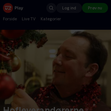
Log ind
Prøv nu
Forside
Live TV
Kategorier
Hofleverandørerne