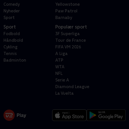
Comedy
Yellowstone
Nyheder
Paw Patrol
Sport
Barnaby
Sport
Populær sport
Fodbold
3F Superliga
Håndbold
Tour de France
Cykling
FIFA VM 2026
Tennis
A Liga
Badminton
ATP
WTA
NFL
Serie A
Diamond League
La Vuelta