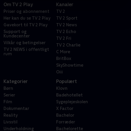
Om TV 2 Play
Kanaler
Priser og abonnement
TV 2
Her kan du se TV 2 Play
TV 2 Sport
Gavekort til TV 2 Play
TV 2 News
Support og
TV 2 Echo
Kundecenter
TV 2 Fri
Vilkår og betingelser
TV 2 Charlie
TV 2 NEWS i offentligt
C More
rum
BritBox
SkyShowtime
Oiii
Kategorier
Populært
Børn
Klovn
Serier
Badehotellet
Film
Sygeplejeskolen
Dokumentar
X Factor
Reality
Bachelor
Livsstil
Forræder
Underholdning
Bachelorette