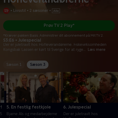
•
Livsstil
•
2 sæsoner
•
Prøv TV 2 Play*
*Kræver pakken Basis. Administrer dit abonnement på Mit TV 2.
S3:E6 • Julespecial
Der er juletravlt hos Hofleverandørerne. Fiskevirksomheden
Kongsbak Lassen er kørt til Sverige for at ryge
...
Læs mere
Sæson 1
Sæson 3
r!
5. En festlig festkjole
6. Julespecial
5
Bjarne Als og medarbejderne
Der er juletravlt hos