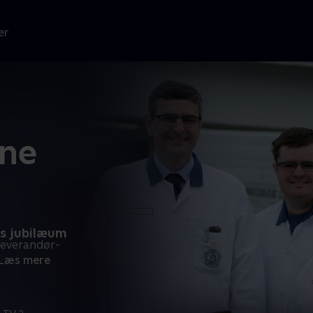
er
rne
as jubilæum
leverandør-
Læs mere