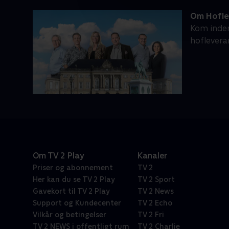
Om Hofle
Kom inden
hoflevera
Om TV 2 Play
Kanaler
Priser og abonnement
TV 2
Her kan du se TV 2 Play
TV 2 Sport
Gavekort til TV 2 Play
TV 2 News
Support og Kundecenter
TV 2 Echo
Vilkår og betingelser
TV 2 Fri
TV 2 NEWS i offentligt rum
TV 2 Charlie