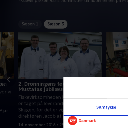
*Kræver pakken Basis. Administrer dit abonnement på Mit
Sæson 1
Sæson 3
gen
2. Dronningens fødselsdag og
3. En fra
Mustafas jubilæum
Margret
vor vi
Fiskevirksomheden Kongsbak Lassen
Kongelig 
er taget på leverandør-besøg i
Freifeldt
Samtykke
Skagen, for det er vigtigt for
skal sy en
 Bjarne
direktøren Jacob at pleje
Margrethe
 tager
virksomhedens grønne profil og have
Possement
14. november 2016 • 25 min
21. novemb