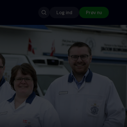
Log ind
Prøv nu