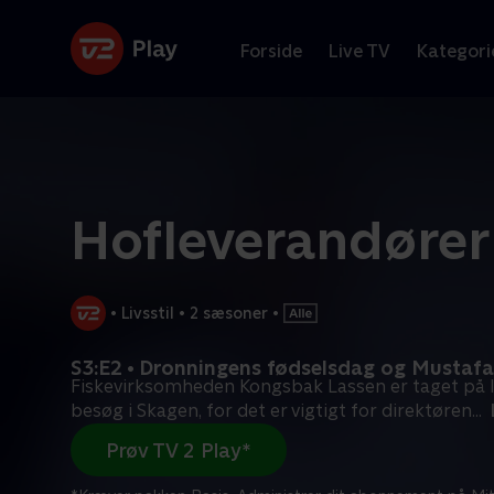
Forside
Live TV
Kategori
Hofleverandøre
•
Livsstil
•
2 sæsoner
•
S3:E2 • Dronningens fødselsdag og Mustaf
Fiskevirksomheden Kongsbak Lassen er taget på 
besøg i Skagen, for det er vigtigt for direktøren
...
Prøv TV 2 Play*