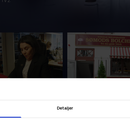
 TV 2.
kke til dronning
4. Tillykke med de 125 år
he
Sømods Bolcher kan fejre 1
Hofleverandør Annette
jubilæum, og så skal der udvi
 får en fornem opgave; hun
nye bolcher. Bjarne Als har 
Detaljer
 frakke til dronning
opgave af den mere alvorlige
. På Aarhus
han skal lave blomster til en
12. april 2017 • 25 min
fabrik får Sanne og Jesper
begravelse. Og så har skræ
er 2016 • 25 min