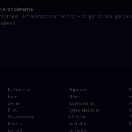
verandørerne
for hos 'Hofleverandørerne', hvor vi følger forskellige da
ndører.
Kategorier
Populært
S
Børn
Klovn
F
Serier
Badehotellet
H
Film
Sygeplejeskolen
C
Dokumentar
X Factor
T
Reality
Bachelor
B
Livsstil
Forræder