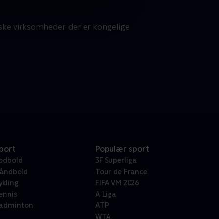
nske virksomheder, der er kongelige
port
Populær sport
odbold
3F Superliga
åndbold
Tour de France
ykling
FIFA VM 2026
ennis
A Liga
adminton
ATP
WTA