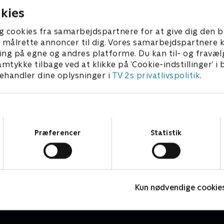
 den ældre generation, når
Annette Freifeldt taget sin 
kies
håndflettes en meget speciel
med på shopping i London
t piano. Og så skal
eksklusive butikker, hvor der
g cookies fra samarbejdspartnere for at give dig den b
ksomheden Kongsbak Lassen
købes ind til skrædderiet i
l at målrette annoncer til dig. Vores samarbejdspartner
sk fisk til en sushi-
ing på egne og andres platforme. Du kan til- og fravæl
, og det stiller helt særlige
amtykke tilbage ved at klikke på ’Cookie-indstillinger’ i
aliteten.
handler dine oplysninger i
TV 2s privatlivspolitik
.
Samtykkevalg
Præferencer
Statistik
Jul i familien
N
Livsstil • 1 sæsoner
L
Kun nødvendige cookie