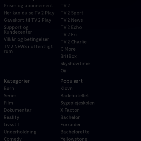
Priser og abonnement
TV 2
Her kan du se TV 2 Play
TV 2 Sport
Gavekort til TV 2 Play
TV 2 News
Support og
TV 2 Echo
Kundecenter
TV 2 Fri
Vilkår og betingelser
TV 2 Charlie
TV 2 NEWS i offentligt
C More
rum
BritBox
SkyShowtime
Oiii
Kategorier
Populært
Børn
Klovn
Serier
Badehotellet
Film
Sygeplejeskolen
Dokumentar
X Factor
Reality
Bachelor
Livsstil
Forræder
Underholdning
Bachelorette
Comedy
Yellowstone