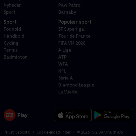
Nyheder
Paw Patrol
Sport
Barnaby
Sport
Populær sport
Fodbold
3F Superliga
Håndbold
Tour de France
Cykling
FIFA VM 2026
Tennis
A Liga
Badminton
ATP
WTA
NFL
Serie A
Diamond League
La Vuelta
Privatlivspolitik
Cookie-indstillinger
©
2026
TV 2 DANMARK A/S