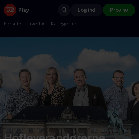
Log ind
Prøv nu
Forside
Live TV
Kategorier
Hofleverandørerne