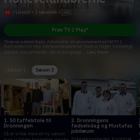
•
Livsstil
•
2 sæsoner
•
Prøv TV 2 Play*
*Kræver pakken Basis. Administrer dit abonnement på Mit TV 2.
Kom indenfor hos 'Hofleverandørerne', hvor vi følger forskellige
danske virksomheder, der er kongelige
...
Læs mere
Sæson 1
Sæson 3
1. 50 taffelstole til
2. Dronningens
Dronningen
fødselsdag og Mustafas
jubilæum
Så er vi klar med en ny sæson,
s
Fiskevirksomheden Kongsbak
hvor vi følger forskellige danske