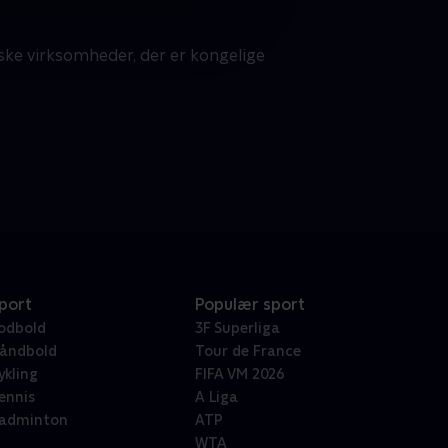
nske virksomheder, der er kongelige
port
Populær sport
odbold
3F Superliga
åndbold
Tour de France
ykling
FIFA VM 2026
ennis
A Liga
adminton
ATP
WTA