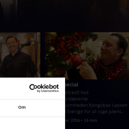
jole
6. Julespecial
rbejderne går en
Der er juletravlt hos
e. De skal både
Hofleverandørerne.
l Bogense
Fiskevirksomheden Kongsbak Lassen
Om
e dekorationer til
er kørt til Sverige for at ryge julens
p. Aarhus
laks og torsk. Bjarne Als skal lave en
5. december 2016 • 26 min
l gerne
overdådig buket til Kronprinsesse