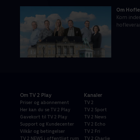
Om Hofle
Kom inden
hoflevera
Om TV 2 Play
Kanaler
Priser og abonnement
TV 2
Her kan du se TV 2 Play
TV 2 Sport
Gavekort til TV 2 Play
TV 2 News
Support og Kundecenter
TV 2 Echo
Vilkår og betingelser
TV 2 Fri
TV 2 NEWS i offentligt rum
TV 2 Charlie