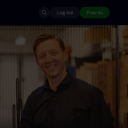
Log ind
Prøv nu