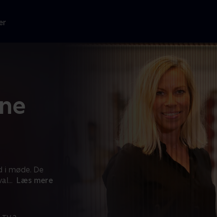
er
rne
d i møde. De
val
...
Læs mere