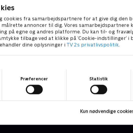
nnette Freifeldt taget sin datter Yael
fremtidssikre virk
kies
ed på shopping i Londons mest
derfor udviklet en
ksklusive butikker, hvor der skal
Og så skal skrædder
g cookies fra samarbejdspartnere for at give dig den b
øbes ind til skrædderiet i Danmark
sy en festkjole til 
l at målrette annoncer til dig. Vores samarbejdspartner
ing på egne og andres platforme. Du kan til- og fravæl
amtykke tilbage ved at klikke på ’Cookie-indstillinger’ i
handler dine oplysninger i
TV 2s privatlivspolitik
.
Samtykkevalg
Præferencer
Statistik
Jul på d'Angleterre
J
Livsstil • 3 sæsoner
L
Kun nødvendige cookie