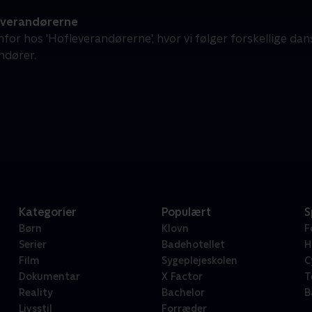
verandørerne
for hos 'Hofleverandørerne', hvor vi følger forskellige da
ndører.
Kategorier
Populært
S
Børn
Klovn
F
Serier
Badehotellet
H
Film
Sygeplejeskolen
C
Dokumentar
X Factor
T
Reality
Bachelor
B
Livsstil
Forræder