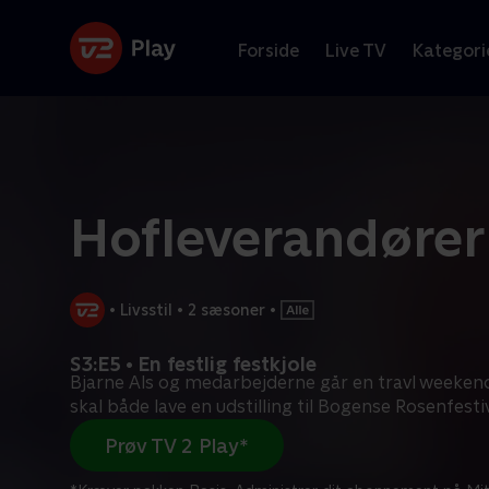
Forside
Live TV
Kategori
Hofleverandøre
•
Livsstil
•
2 sæsoner
•
S3:E5 • En festlig festkjole
Bjarne Als og medarbejderne går en travl weeken
skal både lave en udstilling til Bogense Rosenfesti
Prøv TV 2 Play*