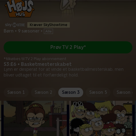
Kræver SkyShowtime
Børn
•
9 sæsoner
•
Prøv TV 2 Play*
*tilkøbes til TV 2 Play abonnement
S3:E6 • Basketmesterskabet
Lynn er desperat for at vinde et basketballmesterskab, men
bliver udtaget til et forfærdeligt hold.
Sæson 1
Sæson 2
Sæson 3
Sæson 5
Sæson 6