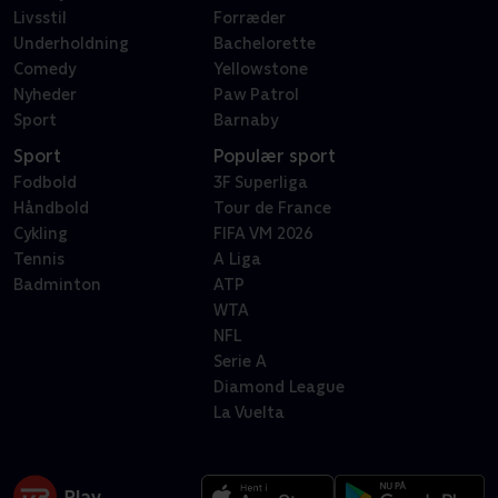
Livsstil
Forræder
Underholdning
Bachelorette
Comedy
Yellowstone
Nyheder
Paw Patrol
Sport
Barnaby
Sport
Populær sport
Fodbold
3F Superliga
Håndbold
Tour de France
Cykling
FIFA VM 2026
Tennis
A Liga
Badminton
ATP
WTA
NFL
Serie A
Diamond League
La Vuelta