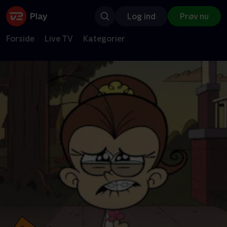
Log ind
Prøv nu
Forside
Live TV
Kategorier