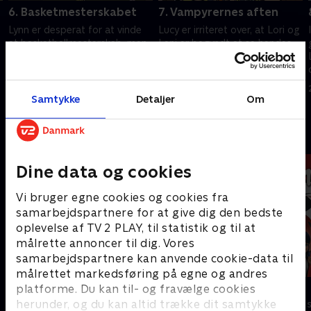
6. Basketmesterskabet
7. Vampyrernes aften
Lynn er desperat for at vinde
Lucy er irriteret over, at Lori og
et basketballmesterskab, men
Leni er begyndt at se hendes
bliver udtaget til et
vampyrshow på grund af en ny
forfærdeligt hold.
sød skuespiller.
20. januar 2022 • 21 min
20. januar 2022 • 21 min
Samtykke
Detaljer
Om
Andre så også
Dine data og cookies
Vi bruger egne cookies og cookies fra
samarbejdspartnere for at give dig den bedste
oplevelse af TV 2 PLAY, til statistik og til at
målrette annoncer til dig. Vores
samarbejdspartnere kan anvende cookie-data til
målrettet markedsføring på egne og andres
Mashas eventyr
Miraculous
platforme. Du kan til- og fravælge cookies
herunder, og du kan altid trække dit samtykke
Børneserier • 1 sæsoner
Børneserier • 3