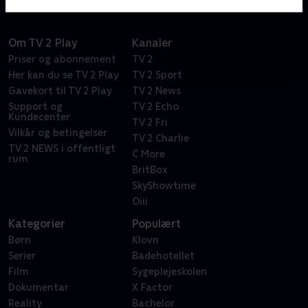
Om TV 2 Play
Kanaler
Priser og abonnement
TV 2
Her kan du se TV 2 Play
TV 2 Sport
Gavekort til TV 2 Play
TV 2 News
Support og
TV 2 Echo
Kundecenter
TV 2 Fri
Vilkår og betingelser
TV 2 Charlie
TV 2 NEWS i offentligt
C More
rum
BritBox
SkyShowtime
Oiii
Kategorier
Populært
Børn
Klovn
Serier
Badehotellet
Film
Sygeplejeskolen
Dokumentar
X Factor
Reality
Bachelor