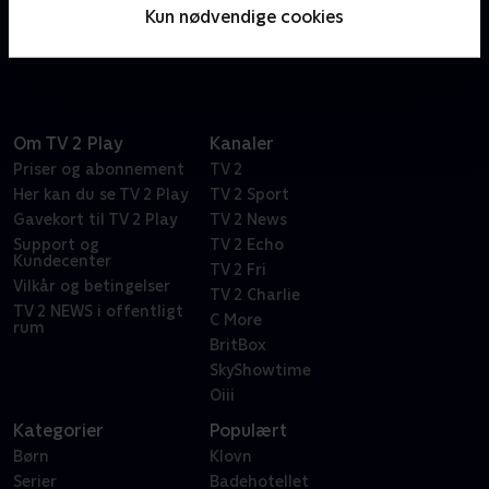
årige Lincoln kloge måder at overleve sit kaotiske
Kun nødvendige cookies
familiemiljø på.
Om TV 2 Play
Kanaler
Priser og abonnement
TV 2
Her kan du se TV 2 Play
TV 2 Sport
Gavekort til TV 2 Play
TV 2 News
Support og
TV 2 Echo
Kundecenter
TV 2 Fri
Vilkår og betingelser
TV 2 Charlie
TV 2 NEWS i offentligt
C More
rum
BritBox
SkyShowtime
Oiii
Kategorier
Populært
Børn
Klovn
Serier
Badehotellet