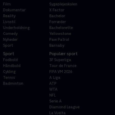
Film
Sygeplejeskolen
Dokumentar
X Factor
Reality
Bachelor
Livsstil
Forræder
Underholdning
Bachelorette
Comedy
Yellowstone
Nyheder
Paw Patrol
Sport
Barnaby
Sport
Populær sport
Fodbold
3F Superliga
Håndbold
Tour de France
Cykling
FIFA VM 2026
Tennis
A Liga
Badminton
ATP
WTA
NFL
Serie A
Diamond League
La Vuelta