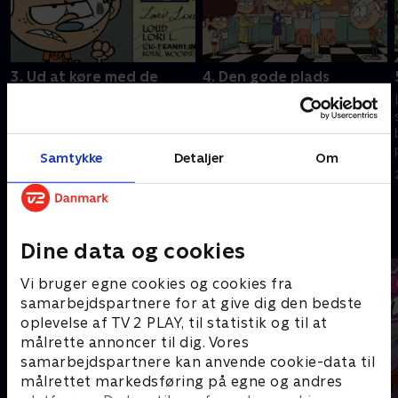
3. Ud at køre med de
4. Den gode plads
skøre
Lincoln vil have det bedste
Lincoln hjælper Leni med at
sæde i bilen. Lincoln forsøger
bestå sin køreprøve. Lincoln og
at forlade børnebordet.
hans søstre planlægger at
Samtykke
Detaljer
Om
21. februar 2023 • 21 min
vælte Lori.
21. februar 2023 • 21 min
Andre så også
Dine data og cookies
Vi bruger egne cookies og cookies fra
samarbejdspartnere for at give dig den bedste
oplevelse af TV 2 PLAY, til statistik og til at
målrette annoncer til dig. Vores
samarbejdspartnere kan anvende cookie-data til
målrettet markedsføring på egne og andres