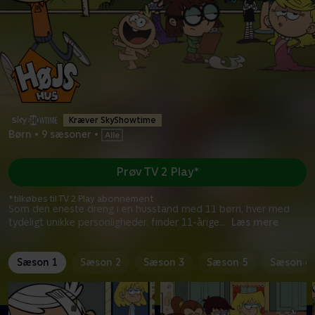
Kræver SkyShowtime
Børn
•
9 sæsoner
•
Prøv TV 2 Play*
*tilkøbes til TV 2 Play abonnement
Som den eneste dreng i en husstand med 11 børn, hver med
tydeligt unikke personligheder, finder 11-årige
...
Læs mere
Sæson 1
Sæson 2
Sæson 3
Sæson 5
Sæson 6