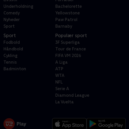
Underholdning
Bachelorette
Comedy
Yellowstone
Nyheder
Paw Patrol
Sport
Barnaby
Sport
Populær sport
Fodbold
3F Superliga
Håndbold
Tour de France
Cykling
FIFA VM 2026
Tennis
A Liga
Badminton
ATP
WTA
NFL
Serie A
Diamond League
La Vuelta