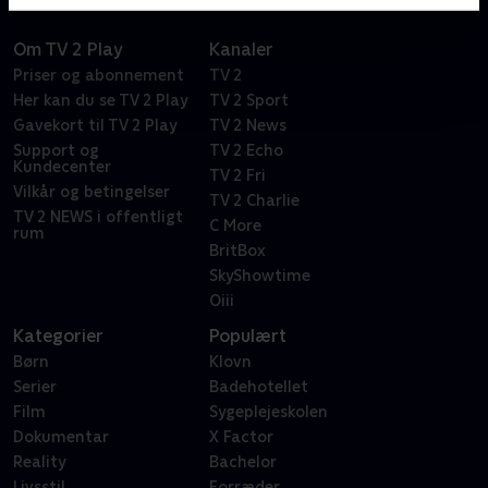
Om TV 2 Play
Kanaler
Priser og abonnement
TV 2
Her kan du se TV 2 Play
TV 2 Sport
Gavekort til TV 2 Play
TV 2 News
Support og
TV 2 Echo
Kundecenter
TV 2 Fri
Vilkår og betingelser
TV 2 Charlie
TV 2 NEWS i offentligt
C More
rum
BritBox
SkyShowtime
Oiii
Kategorier
Populært
Børn
Klovn
Serier
Badehotellet
Film
Sygeplejeskolen
Dokumentar
X Factor
Reality
Bachelor
Livsstil
Forræder