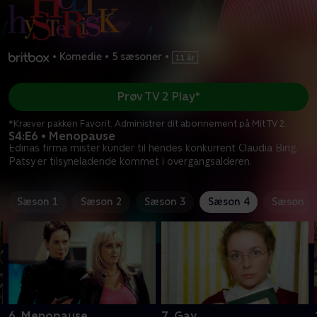
•
Komedie
•
5 sæsoner
•
Prøv TV 2 Play*
*Kræver pakken Favorit. Administrer dit abonnement på Mit TV 2.
S4:E6 • Menopause
Edinas firma mister kunder til hendes konkurrent Claudia Bing.
Patsy er tilsyneladende kommet i overgangsalderen.
Sæson 1
Sæson 2
Sæson 3
Sæson 4
Sæson 5
6. Menopause
7. Gay