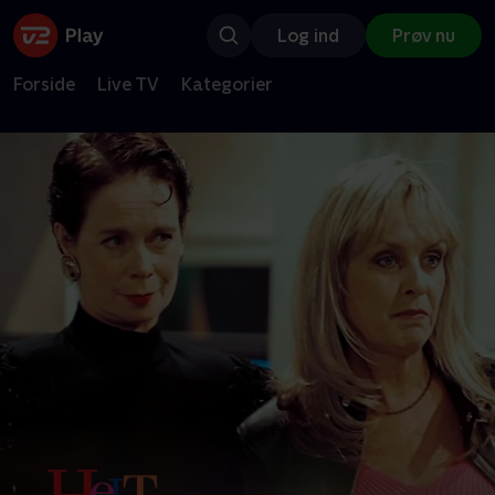
Log ind
Prøv nu
Forside
Live TV
Kategorier