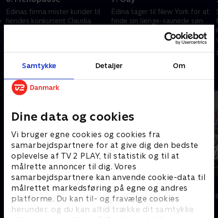
Edinas firma mister kunder til
Edina tager til New York for at
e
hendes konkurrent Claudia
finde sin længe-savnede søn.
Bing. Patsy er tilsyneladende
Pasty skal dække modeugen,
å
kommet i overgangsalderen.
og et bizart ægteskab finder
sted.
1. maj 2023 • 29 min
1. maj 2023 • 54 min
Samtykke
Detaljer
Om
Andre så også
Dine data og cookies
Vi bruger egne cookies og cookies fra
samarbejdspartnere for at give dig den bedste
oplevelse af TV 2 PLAY, til statistik og til at
målrette annoncer til dig. Vores
samarbejdspartnere kan anvende cookie-data til
Ture Sventon & jagten på
Sølykken
målrettet markedsføring på egne og andres
Ungdommens kilde
Komedie • 4 sæ
platforme. Du kan til- og fravælge cookies
Komedie • 2 sæsoner
herunder, og du kan altid trække dit samtykke