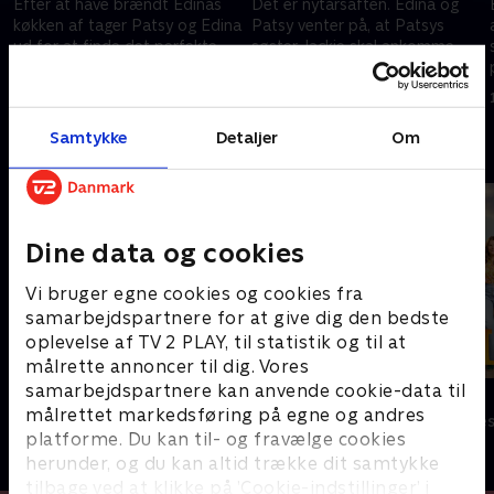
Efter at have brændt Edinas
Det er nytårsaften. Edina og
køkken af tager Patsy og Edina
Patsy venter på, at Patsys
ud for at finde det perfekte
søster Jackie skal ankomme,
dørhåndtag i New York.
for så kan de nemlig tage i
g
Samtidig holder Saffy
byen.
1. maj 2023 • 28 min
1. maj 2023 • 29 min
fødselsdag.
Samtykke
Detaljer
Om
Andre så også
Dine data og cookies
Vi bruger egne cookies og cookies fra
samarbejdspartnere for at give dig den bedste
oplevelse af TV 2 PLAY, til statistik og til at
målrette annoncer til dig. Vores
samarbejdspartnere kan anvende cookie-data til
Sølykken
Solsidan
målrettet markedsføring på egne og andres
Komedie • 4 sæsoner
Komedie • 9 sæ
platforme. Du kan til- og fravælge cookies
herunder, og du kan altid trække dit samtykke
tilbage ved at klikke på ’Cookie-indstillinger’ i