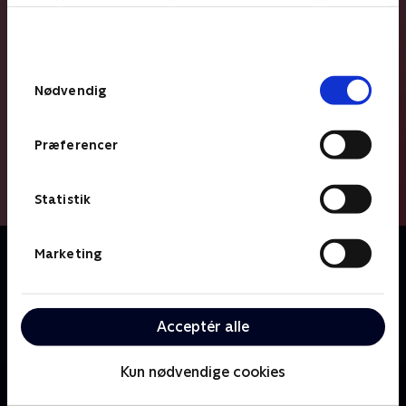
bunden af siden. Læs mere om hvordan TV 2
behandler dine oplysninger i
TV 2s privatlivspolitik
.
Samtykkevalg
Nødvendig
Præferencer
Statistik
Om Helt hysterisk
Marketing
Prisbelønnet kultkomedieserie om veninderne Edina
Monsoon og Patsy Stone. To midaldrende, men
umodne overfladiske modefreaks, der altid nyder
Acceptér alle
alkohol.
Kun nødvendige cookies