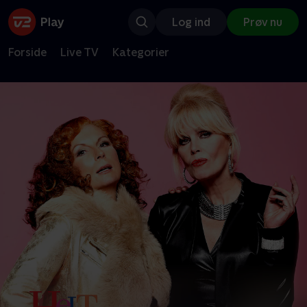
Log ind
Prøv nu
Forside
Live TV
Kategorier