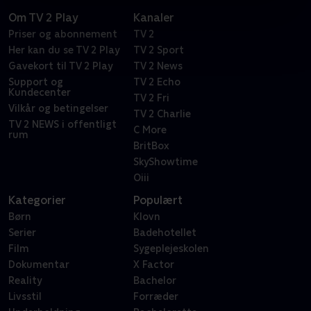
Om TV 2 Play
Kanaler
Priser og abonnement
TV 2
Her kan du se TV 2 Play
TV 2 Sport
Gavekort til TV 2 Play
TV 2 News
Support og
TV 2 Echo
Kundecenter
TV 2 Fri
Vilkår og betingelser
TV 2 Charlie
TV 2 NEWS i offentligt
C More
rum
BritBox
SkyShowtime
Oiii
Kategorier
Populært
Børn
Klovn
Serier
Badehotellet
Film
Sygeplejeskolen
Dokumentar
X Factor
Reality
Bachelor
Livsstil
Forræder