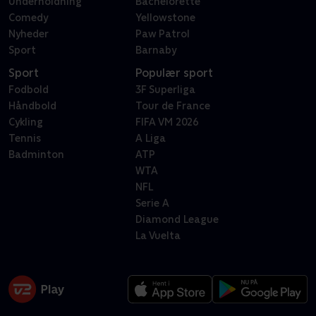
Underholdning
Bachelorette
Comedy
Yellowstone
Nyheder
Paw Patrol
Sport
Barnaby
Sport
Populær sport
Fodbold
3F Superliga
Håndbold
Tour de France
Cykling
FIFA VM 2026
Tennis
A Liga
Badminton
ATP
WTA
NFL
Serie A
Diamond League
La Vuelta