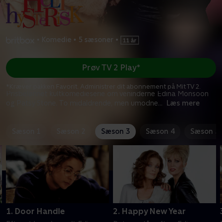
•
Komedie
•
5 sæsoner
•
Prøv TV 2 Play*
*Kræver pakken Favorit. Administrer dit abonnement på Mit TV 2.
Prisbelønnet kultkomedieserie om veninderne Edina Monsoon
og Patsy Stone. To midaldrende, men umodne
...
Læs mere
Sæson 1
Sæson 2
Sæson 3
Sæson 4
Sæson 5
1. Door Handle
2. Happy New Year