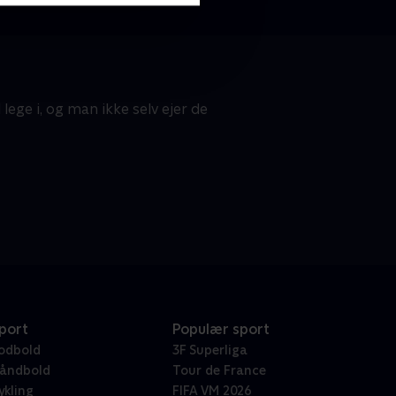
ege i, og man ikke selv ejer de
port
Populær sport
odbold
3F Superliga
åndbold
Tour de France
ykling
FIFA VM 2026