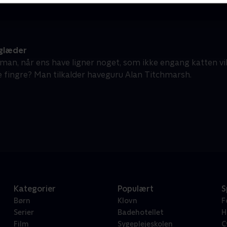
glæder
an, når ens have ligner noget, som ikke engang katten vil l
 fingre? Man tilkalder haveguru Alan Titchmarsh.
Kategorier
Populært
S
Børn
Klovn
F
Serier
Badehotellet
H
Film
Sygeplejeskolen
C