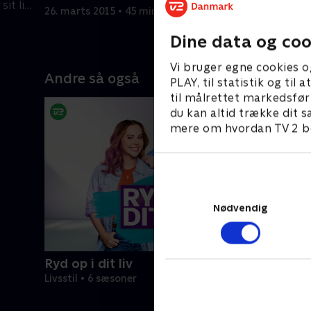
sit liv
politibetj
26. marts 2015 • 45 min
en vagt.
27. marts 
Dine data og coo
Vi bruger egne cookies o
Andre så også
PLAY, til statistik og ti
til målrettet markedsfør
du kan altid trække dit s
mere om hvordan TV 2 be
Nødvendig
Ryd op i dit liv
Livsstil • 6 sæsoner