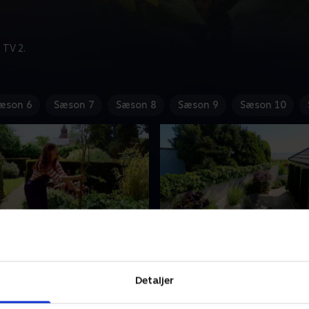
 TV 2.
æson 6
Sæson 7
Sæson 8
Sæson 9
Sæson 10
in have
4. Elsk din have
oldet besøger familien
Alan og holdet tager til Run
Detaljer
om fik vendt op og ned på
de skal lave en make over p
da far Pete, der er
mindste have, de nogensind