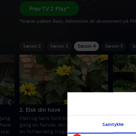
Prøv TV 2 Play*
*Kræver pakken Basis. Administrer dit abonnement på Mit
Sæson 2
Sæson 3
Sæson 4
Sæson 5
S
2. Elsk din have
3. Elsk d
 gang
Alan og hans hold besøger denne
Alan og h
Samtykke
 have
gang en familie, der har gennemlevet
McGinn, s
 skal
en forfærdelig tragedie.
deres liv, 