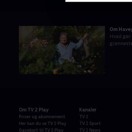
Om Have
Hvad gør m
grønneste
Om TV 2 Play
Kanaler
Priser og abonnement
TV 2
Her kan du se TV 2 Play
TV 2 Sport
Gavekort til TV 2 Play
TV 2 News