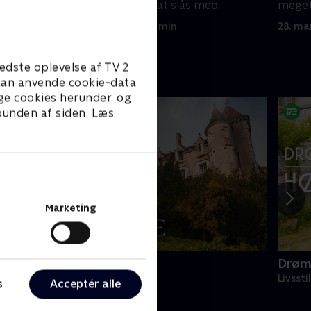
år har haft deres at slås med.
meget.
hun fo
28. marts 2015 • 46 min
28. ma
edste oplevelse af TV 2
e kan anvende cookie-data
ge cookies herunder, og
 bunden af siden. Læs
Marketing
ranske drømmeslotte
Drøm
ivsstil • 6 sæsoner
Livssti
s
Acceptér alle