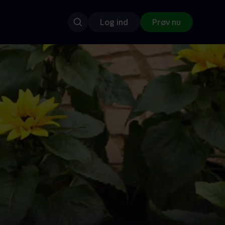
Log ind
Prøv nu