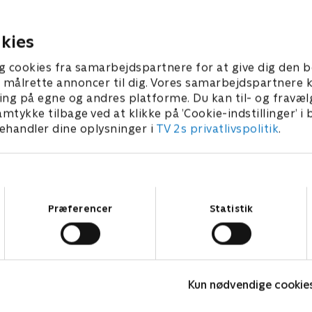
ent, blev alvorligt såret på
mellem hænderne.
2015 • 45 min
27. marts 2015 • 46 min
kies
g cookies fra samarbejdspartnere for at give dig den b
l at målrette annoncer til dig. Vores samarbejdspartner
ing på egne og andres platforme. Du kan til- og fravæl
amtykke tilbage ved at klikke på ’Cookie-indstillinger’ i
handler dine oplysninger i
TV 2s privatlivspolitik
.
Samtykkevalg
Præferencer
Statistik
Linde på Langeland
F
Livsstil • 5 sæsoner
L
Kun nødvendige cookie