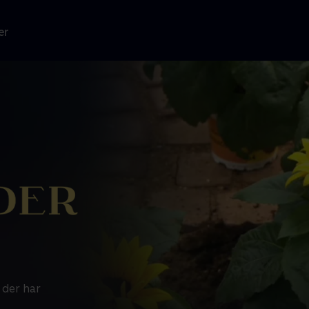
er
 der har