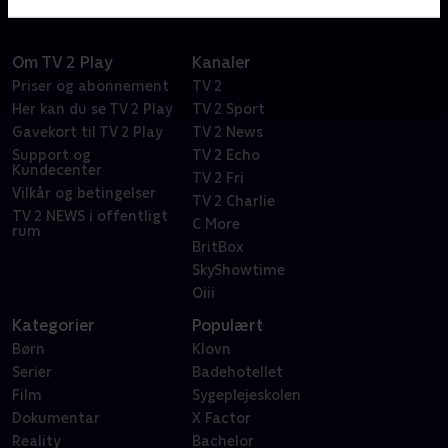
Om TV 2 Play
Kanaler
Priser og abonnement
TV 2
Her kan du se TV 2 Play
TV 2 Sport
Gavekort til TV 2 Play
TV 2 News
Support og
TV 2 Echo
Kundecenter
TV 2 Fri
Vilkår og betingelser
TV 2 Charlie
TV 2 NEWS i offentligt
C More
rum
BritBox
SkyShowtime
Oiii
Kategorier
Populært
Børn
Klovn
Serier
Badehotellet
Film
Sygeplejeskolen
Dokumentar
X Factor
Reality
Bachelor