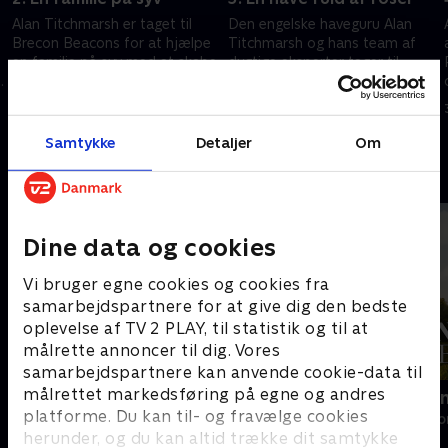
Alan Titchmarsh er taget til
Den engelske haveguru Alan
Brecon Beacons for at hjælpe
Titchmarsh og hans team af
en familie på syv med at skabe
dygtige eksperter tager til
en have, de kan bruge.
Barking, hvor Iris Insole på 90
år bor.
28. januar 2014 • 45 min
29. januar 2014 • 45 min
Samtykke
Detaljer
Om
Andre så også
Dine data og cookies
Vi bruger egne cookies og cookies fra
samarbejdspartnere for at give dig den bedste
oplevelse af TV 2 PLAY, til statistik og til at
målrette annoncer til dig. Vores
samarbejdspartnere kan anvende cookie-data til
målrettet markedsføring på egne og andres
Ryd op i dit liv
Franske drø
platforme. Du kan til- og fravælge cookies
Livsstil • 6 sæsoner
Livsstil • 6 sæs
herunder, og du kan altid trække dit samtykke