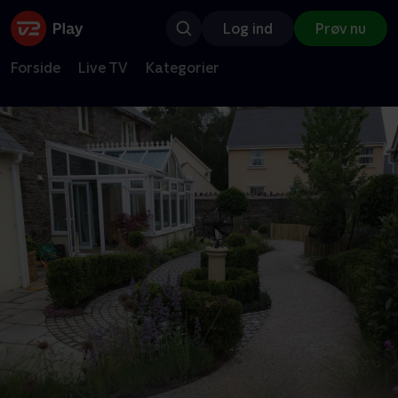
Log ind
Prøv nu
Forside
Live TV
Kategorier