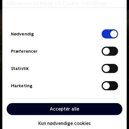
tilbage ved at klikke på ’Cookie-indstillinger’ i
bunden af siden. Læs mere om hvordan TV 2
behandler dine oplysninger i
TV 2s privatlivspolitik
.
Samtykkevalg
Nødvendig
Præferencer
Statistik
Marketing
Om Haveglæder
Hvad gør man, når ens have ligner noget, som ikke
engang katten vil lege i, og man ikke selv ejer de
Acceptér alle
grønneste fingre? Man tilkalder haveguru Alan
Titchmarsh.
Kun nødvendige cookies