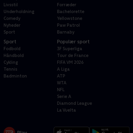
Livsstil
Forræder
Underholdning
Bachelorette
Comedy
Yellowstone
Nyheder
Paw Patrol
Sport
Barnaby
Sport
Populær sport
Fodbold
3F Superliga
Håndbold
Tour de France
Cykling
FIFA VM 2026
Tennis
A Liga
Badminton
ATP
WTA
NFL
Serie A
Diamond League
La Vuelta