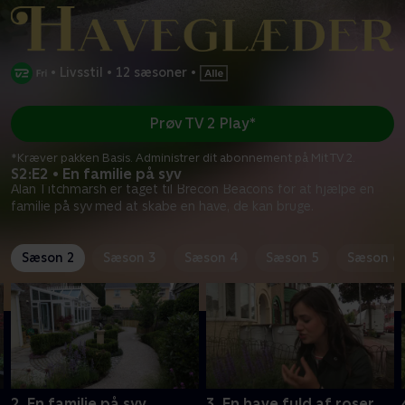
•
Livsstil
•
12 sæsoner
•
Prøv TV 2 Play*
*Kræver pakken Basis. Administrer dit abonnement på Mit TV 2.
S2:E2 • En familie på syv
Alan Titchmarsh er taget til Brecon Beacons for at hjælpe en
familie på syv med at skabe en have, de kan bruge.
Sæson 2
Sæson 3
Sæson 4
Sæson 5
Sæson 6
2. En familie på syv
3. En have fuld af roser