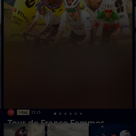
I dag
15.15
Tour de France Femmes
Se næstsidste etape fra Sisteron til Nice