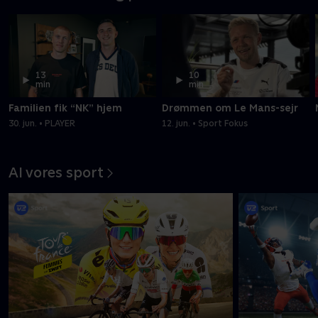
13
10
min
min
Familien fik “NK” hjem
Drømmen om Le Mans-sejr
30. jun. • PLAYER
12. jun. • Sport Fokus
Al vores sport