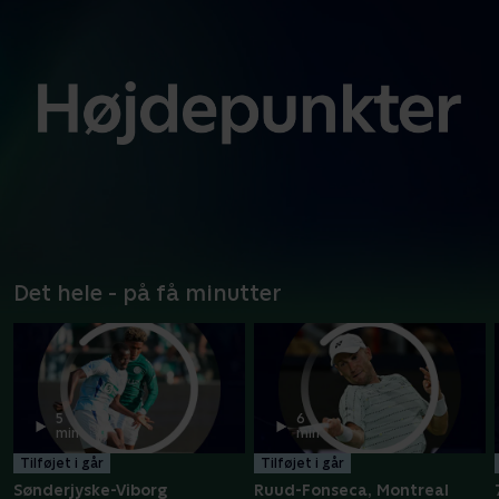
Det hele - på få minutter
5
6
min
min
Tilføjet i går
Tilføjet i går
Sønderjyske-Viborg
Ruud-Fonseca, Montreal