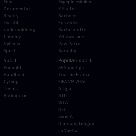
Film
Sygeplejeskolen
Dokumentar
X Factor
Reality
Bachelor
Livsstil
Forræder
Underholdning
Bachelorette
Comedy
Yellowstone
Nyheder
Paw Patrol
Sport
Barnaby
Sport
Populær sport
Fodbold
3F Superliga
Håndbold
Tour de France
Cykling
FIFA VM 2026
Tennis
A Liga
Badminton
ATP
WTA
NFL
Serie A
Diamond League
La Vuelta