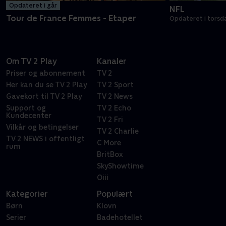
Opdateret i går
NFL
Tour de France Femmes - Etaper
Opdateret i torsd
Om TV 2 Play
Kanaler
Priser og abonnement
TV 2
Her kan du se TV 2 Play
TV 2 Sport
Gavekort til TV 2 Play
TV 2 News
Support og
TV 2 Echo
Kundecenter
TV 2 Fri
Vilkår og betingelser
TV 2 Charlie
TV 2 NEWS i offentligt
C More
rum
BritBox
SkyShowtime
Oiii
Kategorier
Populært
Børn
Klovn
Serier
Badehotellet