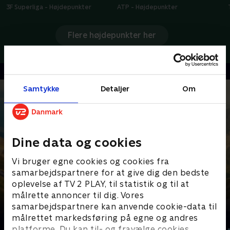
3F Superliga - Højdepunkter
ATP - Højdepunkter
Flere højdepunkter her
Samtykke
Detaljer
Om
Dine data og cookies
Vi bruger egne cookies og cookies fra
samarbejdspartnere for at give dig den bedste
oplevelse af TV 2 PLAY, til statistik og til at
målrette annoncer til dig. Vores
samarbejdspartnere kan anvende cookie-data til
Senest tilføjet
målrettet markedsføring på egne og andres
platforme. Du kan til- og fravælge cookies