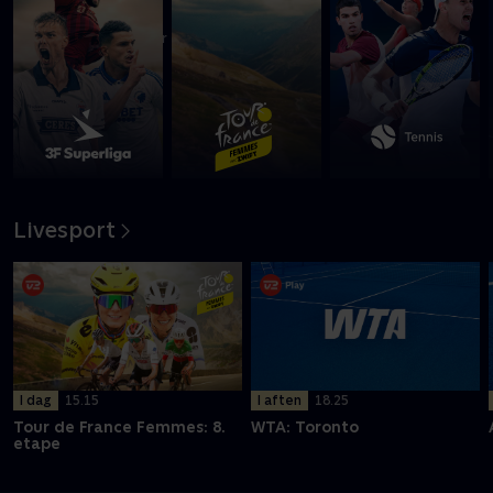
00
20
24
timer
minutter
sek
Livesport
I dag
15.15
I aften
18.25
Tour de France Femmes: 8.
WTA: Toronto
etape