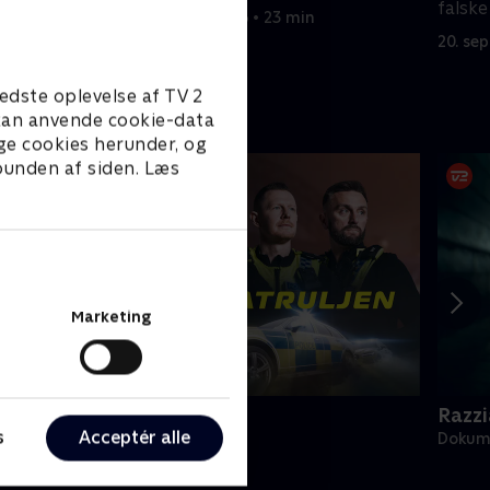
falsk
16. september 2016 • 23 min
20. se
edste oplevelse af TV 2
e kan anvende cookie-data
ge cookies herunder, og
 bunden af siden. Læs
Marketing
otorvejspatruljen
Razzi
s
Acceptér alle
okumentar • 7 sæsoner
Dokume