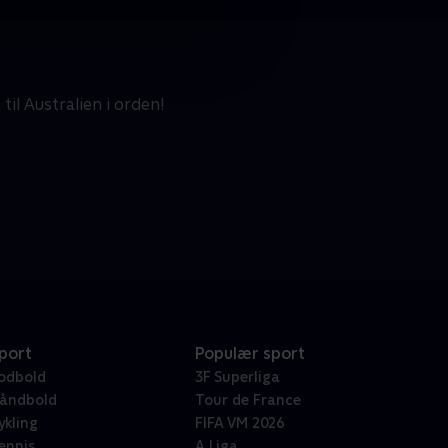
il Australien i orden!
port
Populær sport
odbold
3F Superliga
åndbold
Tour de France
ykling
FIFA VM 2026
ennis
A Liga