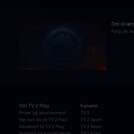
Om Græns
Følg de au
Om TV 2 Play
Kanaler
Priser og abonnement
TV 2
Her kan du se TV 2 Play
TV 2 Sport
Gavekort til TV 2 Play
TV 2 News
Support og Kundecenter
TV 2 Echo