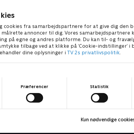
rkotika gemt på en
stor overraskelse.
.
ber 2016 • 22 min
16. september 2016 • 22 min
kies
g cookies fra samarbejdspartnere for at give dig den b
l at målrette annoncer til dig. Vores samarbejdspartner
ing på egne og andres platforme. Du kan til- og fravæl
amtykke tilbage ved at klikke på ’Cookie-indstillinger’ i
handler dine oplysninger i
TV 2s privatlivspolitik
.
Samtykkevalg
Præferencer
Statistik
24 timer på skadestuen
M
Kun nødvendige cookie
Dokumentar • 4 sæsoner
D