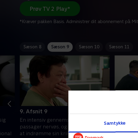
Prøv TV 2 Play*
*Kræver pakken Basis. Administrer dit abonnement på Mit
Sæson 8
Sæson 9
Sæson 10
Sæson 11
9. Afsnit 9
10. Afsn
sig
En intensiv gennemsøgning gør en
En mand r
Samtykke
passager nervøs, og en mand nægter
men han h
ional
at indrømme sin kriminelle fortid.
betjenten