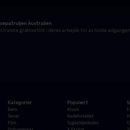
epatruljen Australien
stralske grænsefolk i deres arbejde for at holde adgangen t
Kategorier
Populært
S
Børn
Klovn
F
Serier
Badehotellet
H
Film
Sygeplejeskolen
C
Dokumentar
X Factor
T