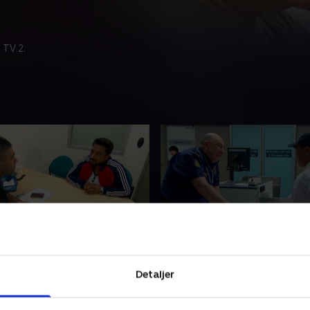
 TV 2.
it 10
11. Afsnit 11
ejser med et fransk pas,
En nervøs passager kan skjul
Detaljer
ar et problem, og
smuglergods, og en forsen
e har fornemmelsen af, at
tennisketsjere kan give bet