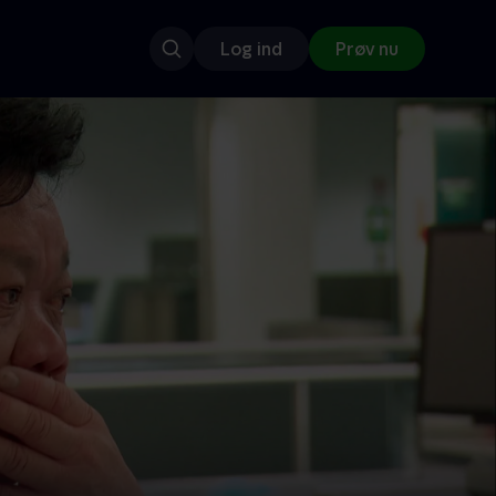
Log ind
Prøv nu