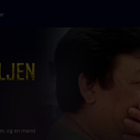
er
øs, og en mand