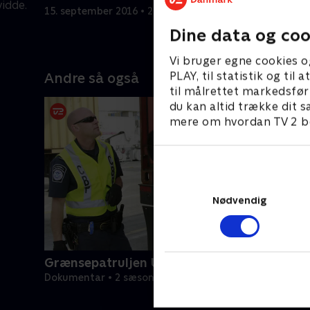
idde.
der er na
15. september 2016 • 22 min
speedbåd
15. septem
Dine data og coo
Vi bruger egne cookies o
PLAY, til statistik og ti
Andre så også
til målrettet markedsfør
du kan altid trække dit s
mere om hvordan TV 2 be
Nødvendig
Grænsepatruljen USA
Dokumentar • 2 sæsoner