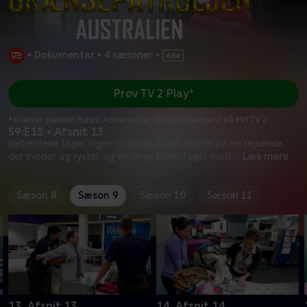
•
Dokumentar
•
4 sæsoner
•
Prøv TV 2 Play*
*Kræver pakken Basis. Administrer dit abonnement på Mit TV 2.
S9:E13 • Afsnit 13
Betjentene tager ingen chancer, da de støder på en rejsende,
der sveder og ryster, og en læge bliver taget med
...
Læs mere
Sæson 8
Sæson 9
Sæson 10
Sæson 11
13. Afsnit 13
14. Afsnit 14