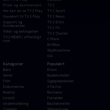
Priser og abonnement
TV 2
Her kan du se TV 2 Play
TV 2 Sport
Gavekort til TV 2 Play
TV 2 News
Support og
TV 2 Echo
Kundecenter
TV 2 Fri
Vilkår og betingelser
TV 2 Charlie
TV 2 NEWS i offentligt
C More
rum
BritBox
SkyShowtime
Oiii
Kategorier
Populært
Børn
Klovn
Serier
Badehotellet
Film
Sygeplejeskolen
Dokumentar
X Factor
Reality
Bachelor
Livsstil
Forræder
Underholdning
Bachelorette
Comedy
Yellowstone