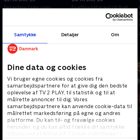
Betjentene tager ingen
En eftersøgt mand på flugt
chancer, da de støder på en
bliver endelig opsporet, og en
rejsende, der sveder og ryster,
almindelig juicekarton udløser
og en læge bliver taget med
alarmen.
falske dokumenter.
Samtykke
Detaljer
Om
20. september 2016 • 23 min
20. september 2016 • 23 min
Andre så også
Dine data og cookies
Vi bruger egne cookies og cookies fra
samarbejdspartnere for at give dig den bedste
oplevelse af TV 2 PLAY, til statistik og til at
målrette annoncer til dig. Vores
samarbejdspartnere kan anvende cookie-data til
målrettet markedsføring på egne og andres
Grænsepatruljen USA
24 timer på
platforme. Du kan til- og fravælge cookies
Dokumentar • 2 sæsoner
Dokumentar • 4
herunder, og du kan altid trække dit samtykke
tilbage ved at klikke på ’Cookie-indstillinger’ i