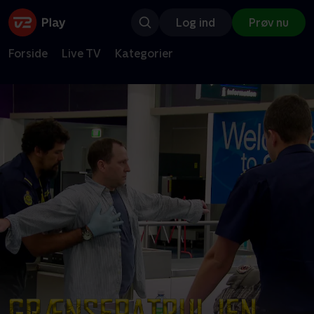
Log ind
Prøv nu
Forside
Live TV
Kategorier