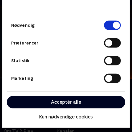
bunden af siden. Læs mere om hvordan TV 2
behandler dine oplysninger i
TV 2s privatlivspolitik
.
Samtykkevalg
Nødvendig
Præferencer
Statistik
Marketing
Om Grænsepatruljen Australien
Følg de australske grænsefolk i deres arbejde for at
holde adgangen til Australien i orden!
Acceptér alle
Kun nødvendige cookies
Om TV 2 Play
Kanaler