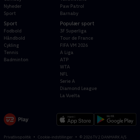
Nyheder
Paw Patrol
Sport
Barnaby
Sport
Populær sport
Fodbold
3F Superliga
Håndbold
Tour de France
Cykling
FIFA VM 2026
Tennis
A Liga
Badminton
ATP
WTA
NFL
Serie A
Diamond League
La Vuelta
Privatlivspolitik
Cookie-indstillinger
©
2026
TV 2 DANMARK A/S