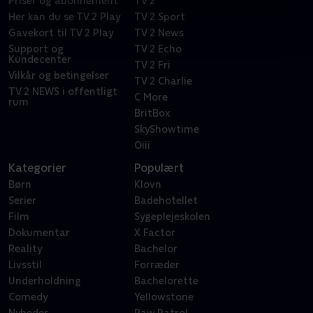
Priser og abonnement
TV 2
Her kan du se TV 2 Play
TV 2 Sport
Gavekort til TV 2 Play
TV 2 News
Support og
TV 2 Echo
Kundecenter
TV 2 Fri
Vilkår og betingelser
TV 2 Charlie
TV 2 NEWS i offentligt
C More
rum
BritBox
SkyShowtime
Oiii
Kategorier
Populært
Børn
Klovn
Serier
Badehotellet
Film
Sygeplejeskolen
Dokumentar
X Factor
Reality
Bachelor
Livsstil
Forræder
Underholdning
Bachelorette
Comedy
Yellowstone