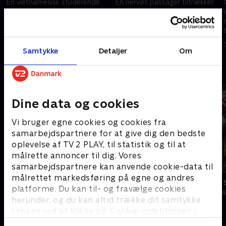
En vietnamesisk studerende
En nervøs passager tiltrækker
fortæller betjentene, at en
sig grænsepolitiets
anden har pakket hans kuffert,
opmærksomhed, og en dårlig
og en australsk bosiddende har
lugt fra manden giver
bagage, der lækker alvorligt.
betjentene en fornemmelse af,
30. januar 2019 • 23 min
30. januar 2019 • 22 min
at noget er galt.
l
Samtykke
Detaljer
Om
Andre så også
Dine data og cookies
Vi bruger egne cookies og cookies fra
samarbejdspartnere for at give dig den bedste
oplevelse af TV 2 PLAY, til statistik og til at
målrette annoncer til dig. Vores
samarbejdspartnere kan anvende cookie-data til
målrettet markedsføring på egne og andres
Grænsepatruljen USA
24 timer på
platforme. Du kan til- og fravælge cookies
Dokumentar • 2 sæsoner
Dokumentar • 4
herunder, og du kan altid trække dit samtykke
tilbage ved at klikke på ’Cookie-indstillinger’ i
bunden af siden. Læs mere om hvordan TV 2