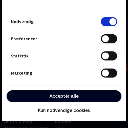
behandler dine oplysninger i
TV 2s privatlivspolitik
.
Samtykkevalg
Nødvendig
Præferencer
Statistik
Marketing
Om Grænsepatruljen Australien
Følg de australske grænsefolk i deres arbejde for at
holde adgangen til Australien i orden!
Acceptér alle
Kun nødvendige cookies
Om TV 2 Play
Kanaler