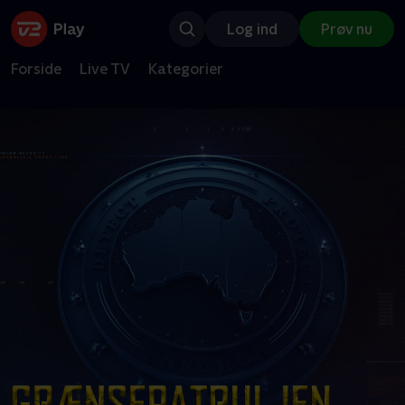
Log ind
Prøv nu
Forside
Live TV
Kategorier