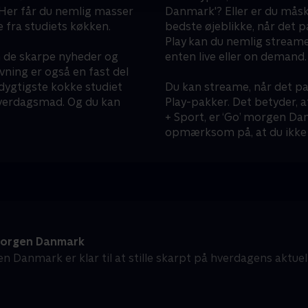
 Her får du nemlig masser
Danmark'? Eller er du mås
e fra studiets køkken.
bedste øjeblikke, når det 
Play kan du nemlig streame
n de skarpe nyheder og
enten live eller on demand.
ning er også en fast del
dygtigste kokke studiet
Du kan streame, når det pa
 hverdagsmad. Og du kan
Play-pakker. Det betyder, a
+ Sport, er ‘Go’ morgen Dan
opmærksom på, at du ikke 
orgen Danmark
n Danmark er klar til at stille skarpt på hverdagens aktue