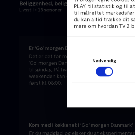
Beliggenhed, beliggenhed, beliggenhed
PLAY, til statistik og ti
Livsstil • 18 sæsoner
til målrettet markedsfør
du kan altid trække dit s
mere om hvordan TV 2 be
Er ‘Go’ morgen Danmark’ en del af morgene
Det er det for mange danskere – både i hver
Nødvendig
‘Go’ morgen Danmark’ sendes nemlig live dire
til søndag. På hverdage kan du tænde for TV 2 
weekenden kan du sove lidt længere, for he
først kl. 08:00.
Kom med i køkkenet i ‘Go’ morgen Danmark’
Er du madglad, og elsker du at eksperimentere