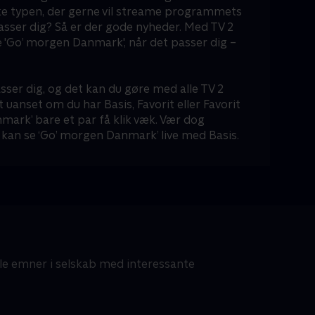
ke typen, der gerne vil streame programmets
passer dig? Så er der gode nyheder. Med TV 2
 'Go’ morgen Danmark', når det passer dig –
sser dig, og det kan du gøre med alle TV 2
t uanset om du har Basis, Favorit eller Favorit
mark’ bare et par få klik væk. Vær dog
kan se ‘Go’ morgen Danmark’ live med Basis.
lle emner i selskab med interessante