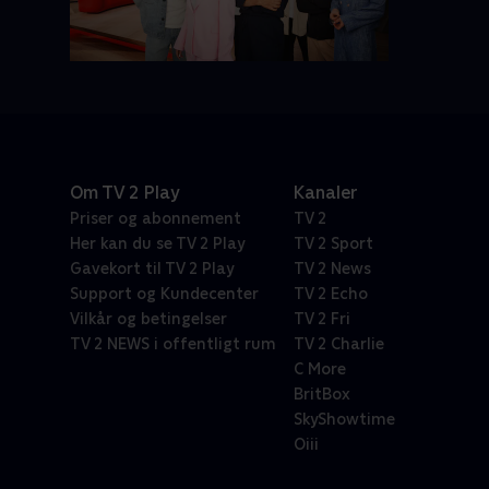
Om TV 2 Play
Kanaler
Priser og abonnement
TV 2
Her kan du se TV 2 Play
TV 2 Sport
Gavekort til TV 2 Play
TV 2 News
Support og Kundecenter
TV 2 Echo
Vilkår og betingelser
TV 2 Fri
TV 2 NEWS i offentligt rum
TV 2 Charlie
C More
BritBox
SkyShowtime
Oiii