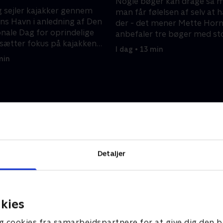
Nogle bøger kan drage så m
 sejler kajakker gennem
man får følelsen af selv at 
s Havn i anledning af Den
der - det mener Mette Horn
onale Dag for oprindelige
anbefaler tre bøger med st
t sætter fokus på kajakken
betydning for hende.
I dag • 13 min
andsk kulturarv.
min
Detaljer
kies
g cookies fra samarbejdspartnere for at give dig den b