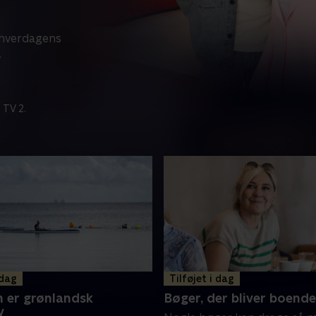
å hverdagens
.
 TV 2.
 dag
Tilføjet i dag
 er grønlandsk
Bøger, der bliver boende
v