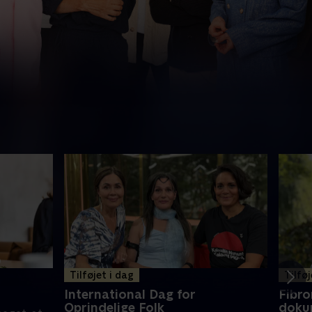
Tilføjet i dag
Tilføj
International Dag for
Fibro
Oprindelige Folk
doku