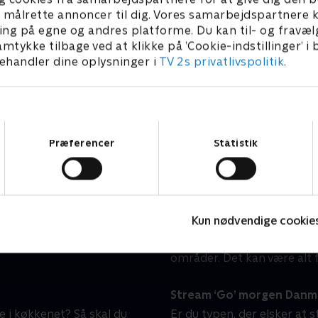
Linde på Langeland
H
l at målrette annoncer til dig. Vores samarbejdspartner
Livsstil • 5 sæsoner
L
ing på egne og andres platforme. Du kan til- og fravæl
amtykke tilbage ved at klikke på ’Cookie-indstillinger’ i
handler dine oplysninger i
TV 2s privatlivspolitik
.
n hjemme hos dig?
‘Go’ morgen Danmark’ stil
Samtykkevalg
dagene og i weekenden.
'Go’ morgen Danmark' still
Præferencer
Statistik
kte fra Tivoli fra mandag
indblik i, hvad der rører s
allerede fra 06:30, og i
er ikke kun relevante nyhe
r begynder programmet
kulturelle begivenheder, s
både stort og småt.
Kun nødvendige cookie
I 'Go’ morgen Danmark' er 
eksperter, som skal hjælpe
områder. Det kan være alt f
Stream ‘Go’ morgen Danmar
 i køkkenet? Så skal du
Er du typen, der elsker at