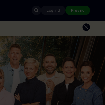
Log ind
Prøv nu