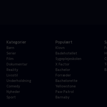
Kategorier
Populært
S
Børn
Klovn
F
Serier
Badehotellet
H
Film
Sygeplejeskolen
C
Dokumentar
X Factor
T
Reality
Bachelor
B
Livsstil
Forræder
Underholdning
Bachelorette
Comedy
Yellowstone
Nyheder
Paw Patrol
Sport
Barnaby