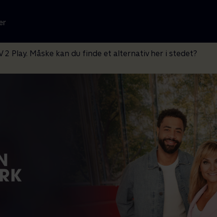
er
V 2 Play. Måske kan du finde et alternativ her i stedet?