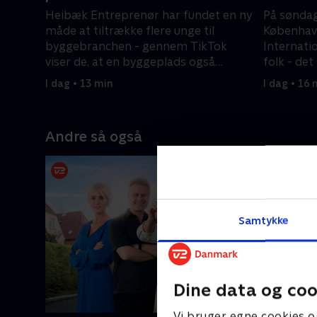
Heibæk Entreprenør har fundet en ny
På søndag
måde at tiltrække flere unge til
København
byggebranchen - gennem TikTok
Internati
viser de, at en byggeplads også
folk - de
indeholder fællesskab og humor.
som grønl
I dag • 13 min
I dag • 16 
Andre så også
Samtykke
Dine data og coo
Vi bruger egne cookies o