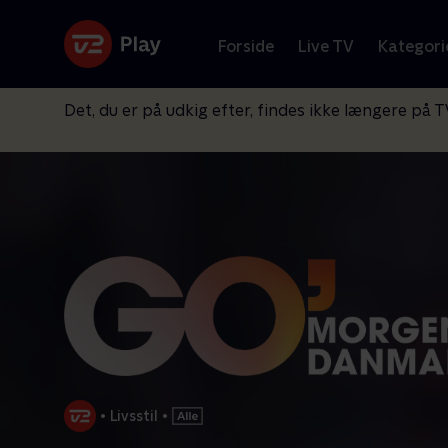
Forside
Live TV
Kategori
Det, du er på udkig efter, findes ikke længere på T
•
Livsstil
•