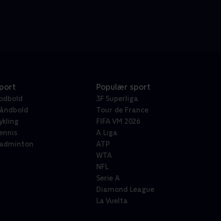
port
Populær sport
odbold
3F Superliga
åndbold
Tour de France
ykling
FIFA VM 2026
ennis
A Liga
adminton
ATP
WTA
NFL
Serie A
Diamond League
La Vuelta