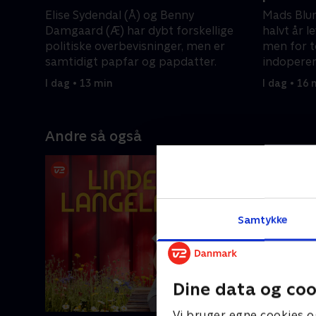
Elise Sydendal (Å) og Benny
Mads Blum
Damgaard (Æ) har dybt forskellige
halvt år l
politiske overbevisninger, men er
men for t
samtidigt papfar og papdatter.
indoperer
I dag • 13 min
I dag • 16 
Andre så også
Samtykke
Dine data og coo
Vi bruger egne cookies o