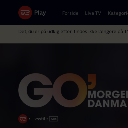
Forside
Live TV
Kategori
Det, du er på udkig efter, findes ikke længere på T
•
Livsstil
•