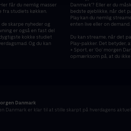
 Her får du nemlig masser
Danmark'? Eller er du mås
e fra studiets køkken.
bedste øjeblikke, når det 
Play kan du nemlig streame
n de skarpe nyheder og
enten live eller on demand.
ning er også en fast del
dygtigste kokke studiet
Du kan streame, når det pa
 hverdagsmad. Og du kan
Play-pakker. Det betyder, a
+ Sport, er ‘Go’ morgen Dan
opmærksom på, at du ikke 
orgen Danmark
n Danmark er klar til at stille skarpt på hverdagens aktue