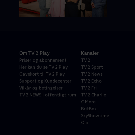
Om TV 2 Play
Kanaler
Priser og abonnement
TV 2
Her kan du se TV 2 Play
TV 2 Sport
Gavekort til TV 2 Play
TV 2 News
Support og Kundecenter
TV 2 Echo
Vilkår og betingelser
TV 2 Fri
TV 2 NEWS i offentligt rum
TV 2 Charlie
C More
BritBox
SkyShowtime
Oiii