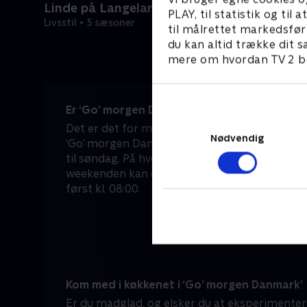
Linde på Langeland
PLAY, til statistik og ti
Livsstil • 5 sæsoner
til målrettet markedsfør
du kan altid trække dit s
mere om hvordan TV 2 be
Er ‘Go’ morgen Danmark’ en del af morgene
Det er det for mange danskere – både i hver
Nødvendig
‘Go’ morgen Danmark’ sendes nemlig live dire
til søndag. På hverdage kan du tænde for TV 2 
weekenden kan du sove lidt længere, for he
først kl. 08:00.
Kom med i køkkenet i ‘Go’ morgen Danmark’
Er du madglad, og elsker du at eksperimentere