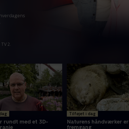
å hverdagens
.
 TV 2.
 dag
Tilføjet i dag
r rundt med et 3D-
Naturens håndværker er 
kranie
fremgang