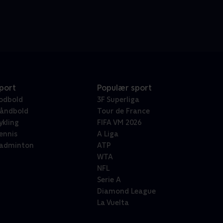
port
Populær sport
odbold
3F Superliga
åndbold
Tour de France
ykling
FIFA VM 2026
ennis
A Liga
adminton
ATP
WTA
NFL
Serie A
Diamond League
La Vuelta