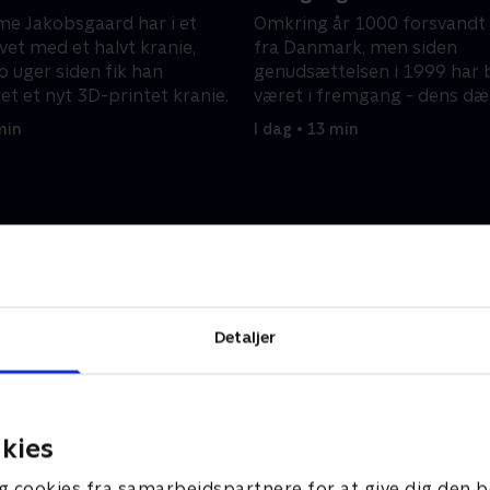
e Jakobsgaard har i et
Omkring år 1000 forsvandt
evet med et halvt kranie,
fra Danmark, men siden
o uger siden fik han
genudsættelsen i 1999 har
et et nyt 3D-printet kranie.
været i fremgang - dens d
skaber nye levesteder for dy
min
I dag • 13 min
Detaljer
kies
g cookies fra samarbejdspartnere for at give dig den b