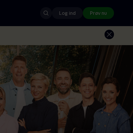
Log ind
Prøv nu