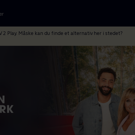
er
V 2 Play. Måske kan du finde et alternativ her i stedet?