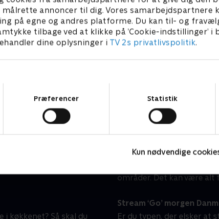
Beliggenhed, beliggenhed, beliggenhed
H
l at målrette annoncer til dig. Vores samarbejdspartner
Livsstil • 18 sæsoner
L
ing på egne og andres platforme. Du kan til- og fravæl
amtykke tilbage ved at klikke på ’Cookie-indstillinger’ i
handler dine oplysninger i
TV 2s privatlivspolitik
.
n hjemme hos dig?
‘Go’ morgen Danmark’ stil
Samtykkevalg
dagene og i weekenden.
'Go’ morgen Danmark' still
Præferencer
Statistik
kte fra Tivoli fra mandag
indblik i, hvad der rører s
allerede fra 06:30, og i
er ikke kun relevante nyhe
r begynder programmet
kulturelle begivenheder, s
både stort og småt.
Kun nødvendige cookie
I 'Go’ morgen Danmark' er 
eksperter, som skal hjælpe
områder. Det kan være alt f
Stream ‘Go’ morgen Danmar
 i køkkenet? Så skal du
Er du typen, der elsker at