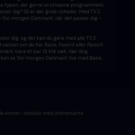
ke typen, der gerne vil streame programmets
passer dig? Så er der gode nyheder. Med TV 2
 'Go’ morgen Danmark', når det passer dig –
sser dig, og det kan du gøre med alle TV 2
t uanset om du har Basis, Favorit eller Favorit
mark’ bare et par få klik væk. Vær dog
kan se ‘Go’ morgen Danmark’ live med Basis.
lle emner i selskab med interessante