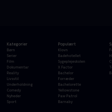
Kategorier
Populært
S
Børn
Klovn
F
Serier
Badehotellet
H
Film
Sygeplejeskolen
C
Dokumentar
X Factor
T
Reality
Bachelor
B
Livsstil
Forræder
Underholdning
Bachelorette
Comedy
Yellowstone
Nyheder
Paw Patrol
Sport
Barnaby