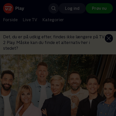
Log ind
Prøv nu
Forside
Live TV
Kategorier
Det, du er på udkig efter, findes ikke længere på TV
2 Play. Måske kan du finde et alternativ her i
stedet?