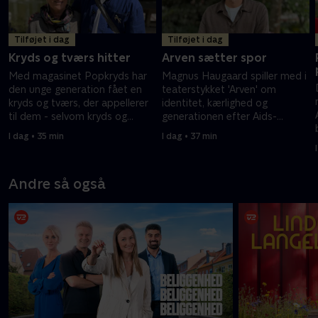
Tilføjet i dag
Tilføjet i dag
Kryds og tværs hitter
Arven sætter spor
Med magasinet Popkryds har
Magnus Haugaard spiller med i
den unge generation fået en
teaterstykket 'Arven' om
kryds og tværs, der appellerer
identitet, kærlighed og
til dem - selvom kryds og
generationen efter Aids-
tværs er en gammel ordleg, så
epidemien. Forestillingen har
I dag • 35 min
I dag • 37 min
er det populært hos både unge
flere gange rørt ham til tårer.
og ældre.
Andre så også