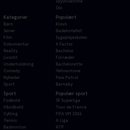
SkyShowtime
Oiii
Kategorier
Populært
Børn
Klovn
Serier
Badehotellet
Film
Sygeplejeskolen
Dokumentar
X Factor
Reality
Bachelor
Livsstil
Forræder
Underholdning
Bachelorette
Comedy
Yellowstone
Nyheder
Paw Patrol
Sport
Barnaby
Sport
Populær sport
Fodbold
3F Superliga
Håndbold
Tour de France
Cykling
FIFA VM 2026
Tennis
A Liga
Badminton
ATP