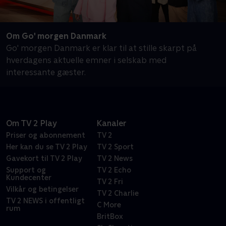
Om Go' morgen Danmark
Go' morgen Danmark er klar til at stille skarpt på
hverdagens aktuelle emner i selskab med
interessante gæster.
Om TV 2 Play
Kanaler
Priser og abonnement
TV 2
Her kan du se TV 2 Play
TV 2 Sport
Gavekort til TV 2 Play
TV 2 News
Support og
TV 2 Echo
Kundecenter
TV 2 Fri
Vilkår og betingelser
TV 2 Charlie
TV 2 NEWS i offentligt
C More
rum
BritBox