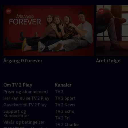
Årgang 0 forever
Året ifølge
Om TV 2 Play
Kanaler
Priser og abonnement
TV 2
Her kan du se TV 2 Play
TV 2 Sport
Gavekort til TV 2 Play
TV 2 News
Support og
TV 2 Echo
Kundecenter
TV 2 Fri
Vilkår og betingelser
TV 2 Charlie