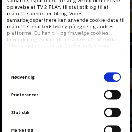
samarbejdspartnere for at give dig den bedste
oplevelse af TV 2 PLAY, til statistik og til at
målrette annoncer til dig. Vores
samarbejdspartnere kan anvende cookie-data til
målrettet markedsføring på egne og andres
platforme. Du kan til- og fravælge cookies
Nye episoder
Dirchs datter
herunder, og du kan altid trække dit samtykke
Drømmeslot p
tilbage ved at klikke på ’Cookie-indstillinger’ i
bunden af siden. Læs mere om hvordan TV 2
E
behandler dine oplysninger i
TV 2s privatlivspolitik
.
Samtykkevalg
Nødvendig
Præferencer
Statistik
Emils spiselige have
Et hjem til Nik
Marketing