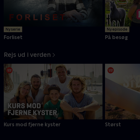
Ny serie
Ny episode
Forliset
På besøg
Rejs ud i verden
Kurs mod fjerne kyster
Størst