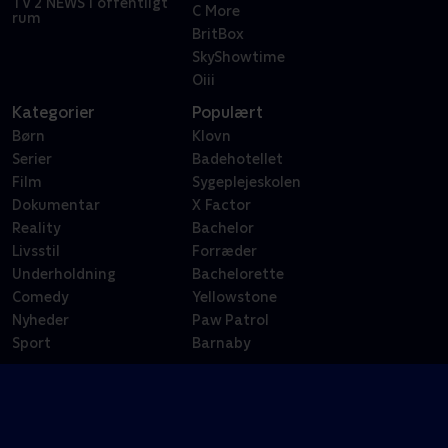
TV 2 NEWS i offentligt
C More
rum
BritBox
SkyShowtime
Oiii
Kategorier
Populært
Børn
Klovn
Serier
Badehotellet
Film
Sygeplejeskolen
Dokumentar
X Factor
Reality
Bachelor
Livsstil
Forræder
Underholdning
Bachelorette
Comedy
Yellowstone
Nyheder
Paw Patrol
Sport
Barnaby
Sport
Populær sport
Fodbold
3F Superliga
Håndbold
Tour de France
Cykling
FIFA VM 2026