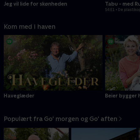
Jeg vil lide for skønheden
Tabu - med R
S4:E1 • De plasti
Kom med i haven
Haveglæder
Beier bygger 
Populært fra Go' morgen og Go' aften