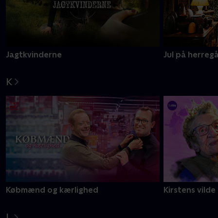
Jagtkvinderne
Jul på herreg
K
Købmænd og kærlighed
Kirstens vilde
L