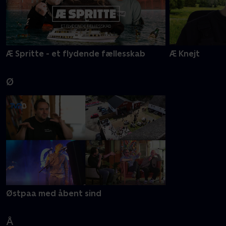
Æ Spritte - et flydende fællesskab
Æ Knejt
Ø
Østpaa med åbent sind
Å