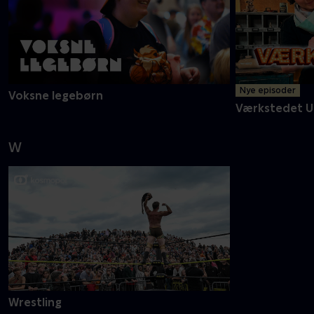
Nye episoder
Voksne legebørn
Værkstedet U
W
Wrestling