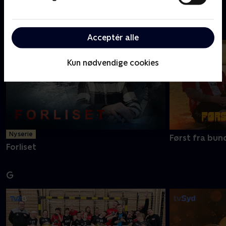
F
Acceptér alle
Kun nødvendige cookies
Ny serie
Først fra bun
Forliset
G