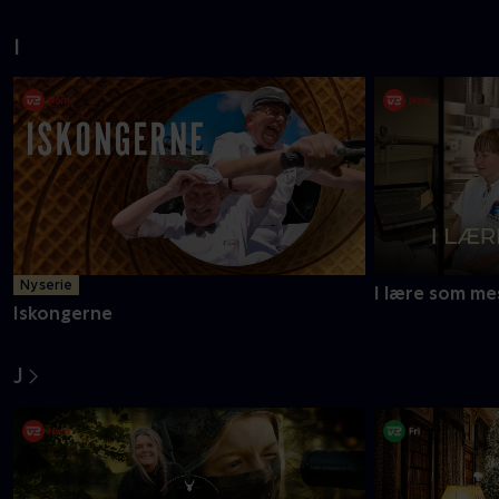
I
Ny serie
I lære som me
Iskongerne
J