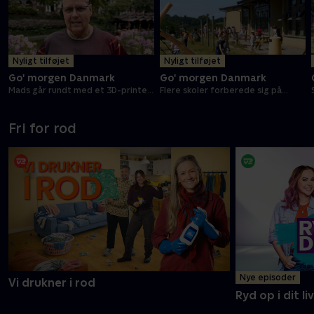
Nyligt tilføjet
Nyligt tilføjet
Go' morgen Danmark
Go' morgen Danmark
Mads går rundt med et 3D-printet
Flere skoler forberede sig på
kranie
terrorangreb
Fri for rod
Nye episoder
Vi drukner i rod
Ryd op i dit liv