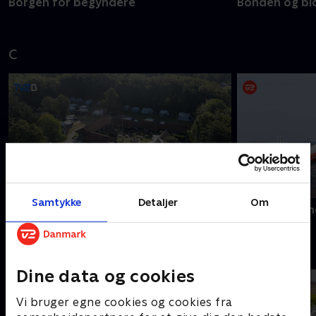
Borgen for begyndere
Bonden og bi
C
Samtykke
Detaljer
Om
Campingpladsen
CPH Lufthavn
D
Dine data og cookies
Vi bruger egne cookies og cookies fra