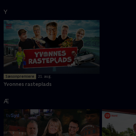
Y
Sæsonpremiere
21. aug.
Yvonnes rasteplads
Æ