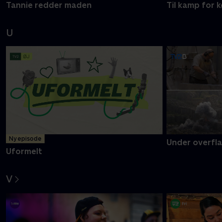
Tannie redder maden
Til kamp for
U
Ny episode
Under overfl
Uformelt
V