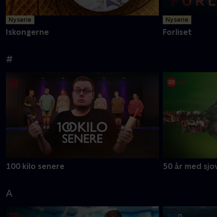
Ny serie
Ny serie
Iskongerne
Forliset
#
100 kilo senere
50 år med sjov
A