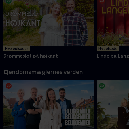
Melvin og mor Carolyne er klar med endnu flere oplevelser i
det ganske land
Mere info
Nye episoder
Ny episode
Drømmeslot på højkant
Linde på Lan
Ejendomsmæglernes verden